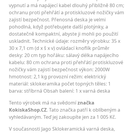
vypnutí a má napájecí kabel dlouhý přibližně 80 cm;
ochranu proti přehřátí a protiskluzové nožičky vám
zajistí bezpečnost. Přenosná deska je velmi
pohodlná, když potřebujete další plotýnky, a
dostatečně kompaktní, abyste ji mohli po použití
uskladnit. Technické údaje: rozměry výrobku: 35 x
30 x 7,1 cm (d x š x v) ovládací knoflík průměr
desky: 20 cm typ hořáku: sálavý délka napájecího
kabelu: 80 cm ochrana proti přehřátí protiskluzové
nožičky vám zajistí bezpečnost výkon: 2000W
hmotnost: 2,1 kg provozní režim: elektrický
materiál: sklokeramika počet topných těles: 1
barva: stříbrná Obsah balení: 1 x varná deska
Tento výrobek má na svědomí
značka
KokiskaShop.CZ
. Tato značka patří k oblíbeným a
vyhledávaným. Teď jej zakoupíte jen za 1 005 Kč.
V současnosti Jago Sklokeramická varná deska,