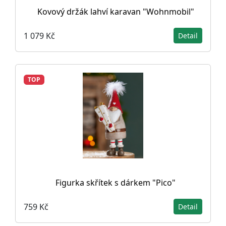
Kovový držák lahví karavan "Wohnmobil"
1 079 Kč
Detail
TOP
Figurka skřítek s dárkem "Pico"
759 Kč
Detail