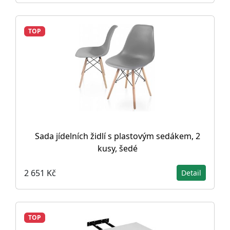
TOP
Sada jídelních židlí s plastovým sedákem, 2
kusy, šedé
2 651 Kč
Detail
TOP