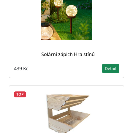
Solární zápich Hra stínů
439 Kč
Detail
TOP