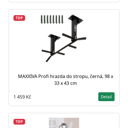
TOP
MAXXIVA Profi hrazda do stropu, černá, 98 x
33 x 43 cm
1 459 Kč
Detail
TOP