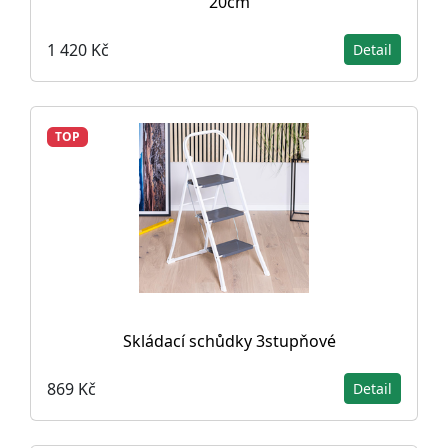
20cm
1 420 Kč
Detail
TOP
Skládací schůdky 3stupňové
869 Kč
Detail