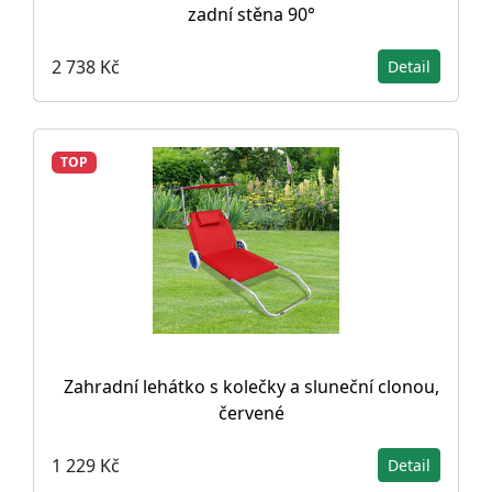
zadní stěna 90°
2 738 Kč
Detail
TOP
Zahradní lehátko s kolečky a sluneční clonou,
červené
1 229 Kč
Detail