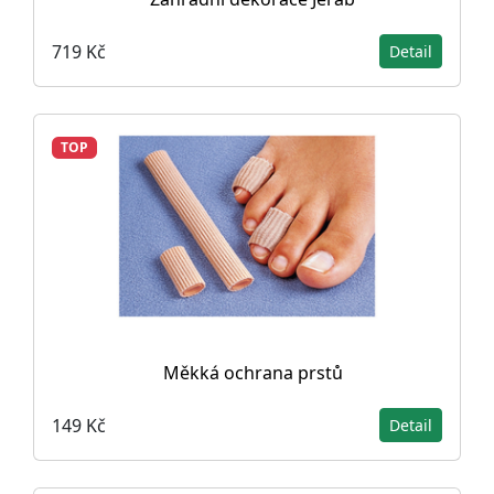
719 Kč
Detail
TOP
Měkká ochrana prstů
149 Kč
Detail