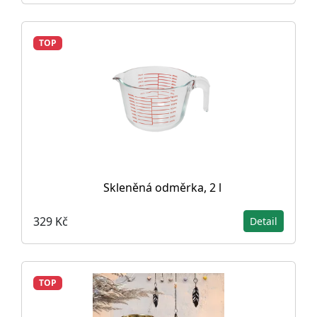
TOP
Skleněná odměrka, 2 l
329 Kč
Detail
TOP