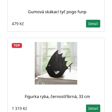
Gumová skákací tyč pogo funp
479 Kč
Detail
TOP
Figurka ryba, černostříbrná, 33 cm
1 319 Kč
Detail