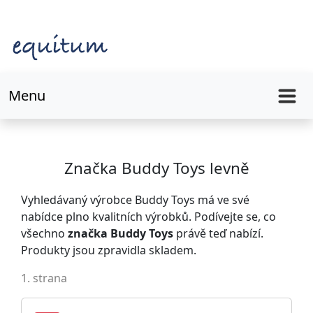
Menu
Značka Buddy Toys levně
Vyhledávaný výrobce Buddy Toys má ve své
nabídce plno kvalitních výrobků. Podívejte se, co
všechno
značka Buddy Toys
právě teď nabízí.
Produkty jsou zpravidla skladem.
1. strana