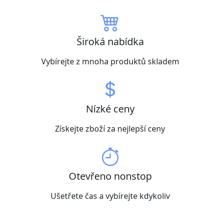
Široká nabídka
Vybírejte z mnoha produktů skladem
Nízké ceny
Získejte zboží za nejlepší ceny
Otevřeno nonstop
Ušetřete čas a vybírejte kdykoliv