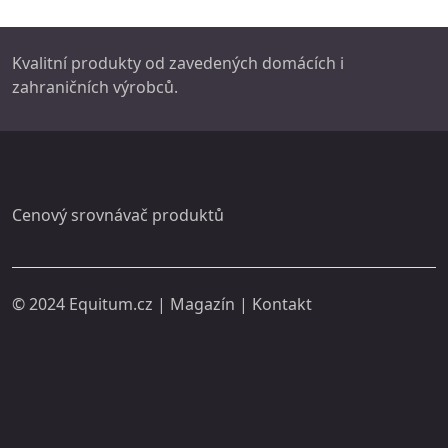
Kvalitní produkty od zavedených domácích i
zahraničních výrobců.
Cenový srovnávač produktů
© 2024
Equitum.cz
|
Magazín
|
Kontakt