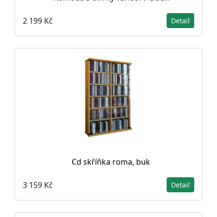
2 199 Kč
Detail
Cd skříňka roma, buk
3 159 Kč
Detail