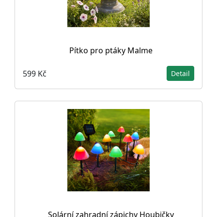
Pítko pro ptáky Malme
599 Kč
Detail
Solární zahradní zápichy Houbičky