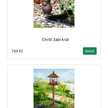
Chrlič žabí král
749 Kč
Detail