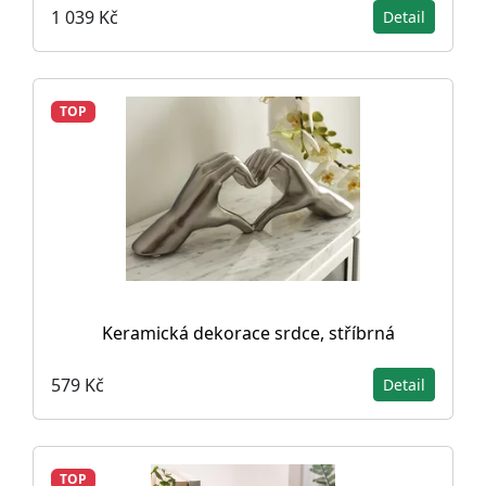
1 039 Kč
Detail
TOP
Keramická dekorace srdce, stříbrná
579 Kč
Detail
TOP