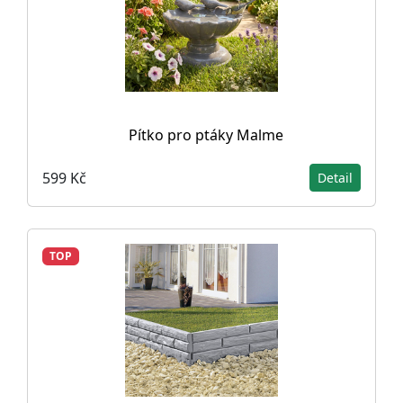
Pítko pro ptáky Malme
599 Kč
Detail
TOP