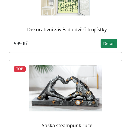
Dekorativní závěs do dvěří Trojlístky
599 Kč
Detail
TOP
Soška steampunk ruce