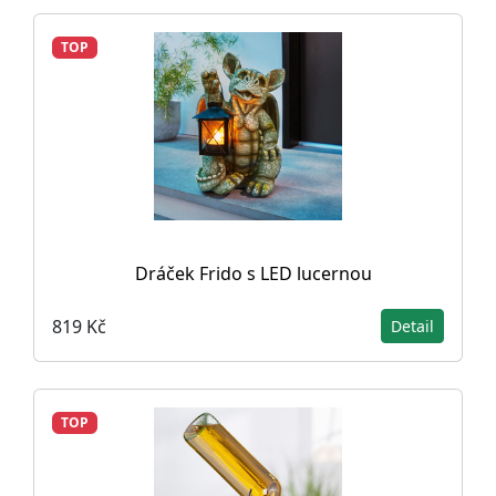
TOP
Dráček Frido s LED lucernou
819 Kč
Detail
TOP