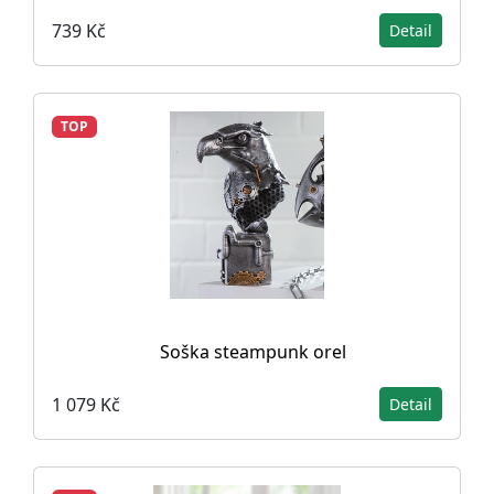
739 Kč
Detail
TOP
Soška steampunk orel
1 079 Kč
Detail