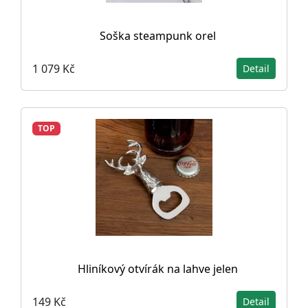
Soška steampunk orel
1 079 Kč
Detail
TOP
Hliníkový otvírák na lahve jelen
149 Kč
Detail