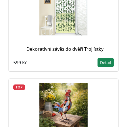
Dekorativní závěs do dvěří Trojlístky
599 Kč
Detail
TOP