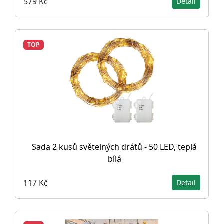
579 Kč
Detail
TOP
Sada 2 kusů světelných drátů - 50 LED, teplá
bílá
117 Kč
Detail