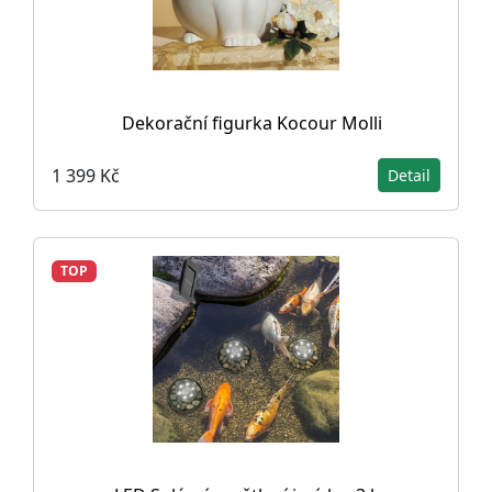
Dekorační figurka Kocour Molli
1 399 Kč
Detail
TOP