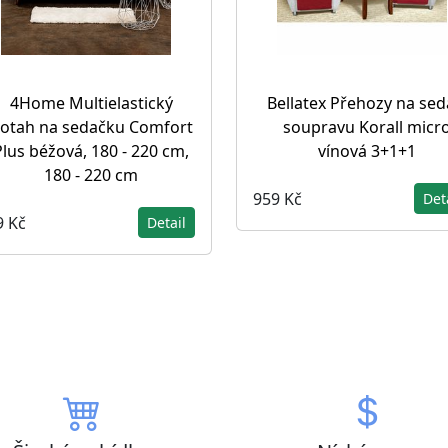
4Home Multielastický
Bellatex Přehozy na sed
otah na sedačku Comfort
soupravu Korall micr
Plus béžová, 180 - 220 cm,
vínová 3+1+1
180 - 220 cm
959 Kč
Det
9 Kč
Detail