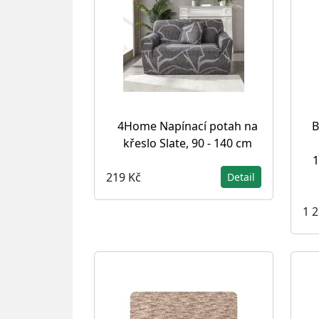
4Home Napínací potah na
B
křeslo Slate, 90 - 140 cm
1
219 Kč
Detail
1 