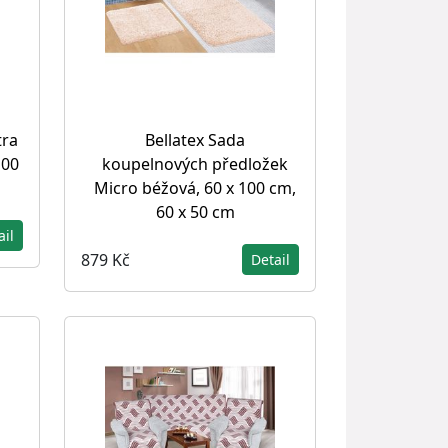
tra
Bellatex Sada
100
koupelnových předložek
Micro béžová, 60 x 100 cm,
60 x 50 cm
ail
879 Kč
Detail