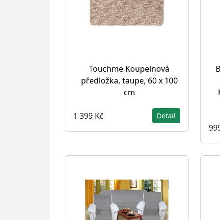
Touchme Koupelnová
B
předložka, taupe, 60 x 100
cm
1 399 Kč
Detail
99