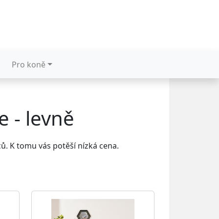
Pro koně
e - levně
. K tomu vás potěší nízká cena.