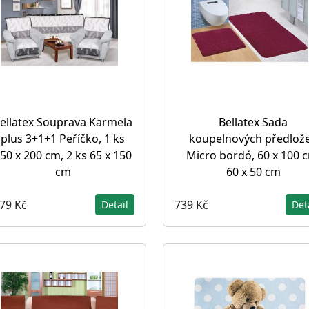
ellatex Souprava Karmela
Bellatex Sada
plus 3+1+1 Peříčko, 1 ks
koupelnových předlož
50 x 200 cm, 2 ks 65 x 150
Micro bordó, 60 x 100 
cm
60 x 50 cm
279 Kč
739 Kč
Detail
Det