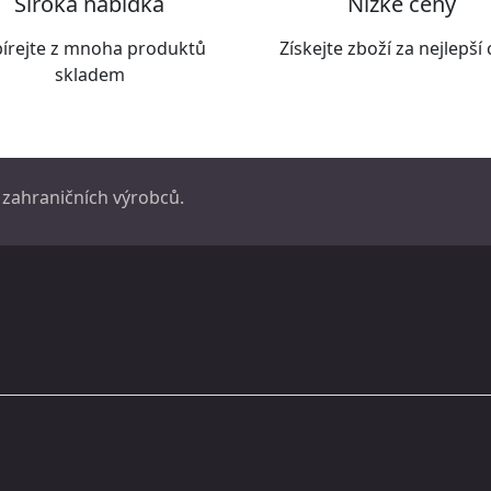
Široká nabídka
Nízké ceny
írejte z mnoha produktů
Získejte zboží za nejlepší
skladem
 zahraničních výrobců.