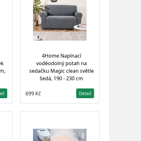
4Home Napínací
ek
voděodolný potah na
cm,
sedačku Magic clean světle
šedá, 190 - 230 cm
699 Kč
ail
Detail