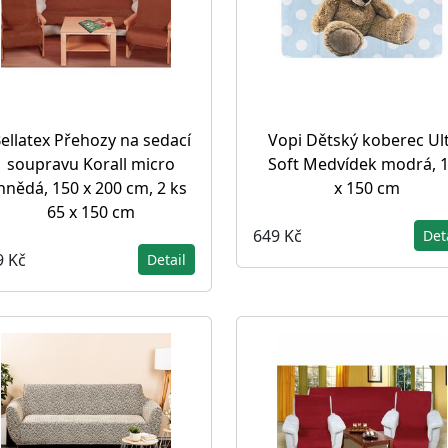
ellatex Přehozy na sedací
Vopi Dětský koberec Ul
soupravu Korall micro
Soft Medvídek modrá, 
hnědá, 150 x 200 cm, 2 ks
x 150 cm
65 x 150 cm
649 Kč
Det
9 Kč
Detail