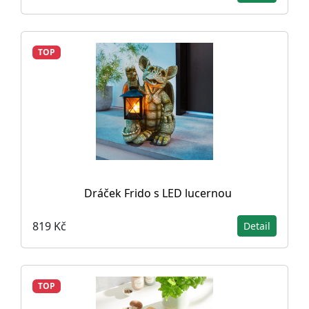
TOP
Dráček Frido s LED lucernou
819 Kč
Detail
TOP