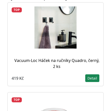
TOP
Vacuum-Loc Háček na ručníky Quadro, černý,
2 ks
419 Kč
Detail
TOP