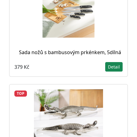
Sada nožů s bambusovým prkénkem, 5dílná
379 Kč
Detail
TOP