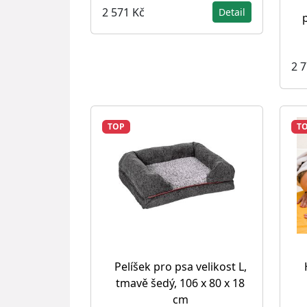
2 571 Kč
Detail
2 
TOP
T
Pelíšek pro psa velikost L,
tmavě šedý, 106 x 80 x 18
cm