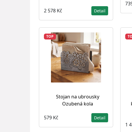
73
2 578 Kč
Detail
TOP
T
Stojan na ubrousky
Ozubená kola
579 Kč
Detail
1 