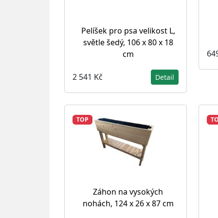
Pelíšek pro psa velikost L,
světle šedý, 106 x 80 x 18
64
cm
2 541 Kč
Detail
TOP
T
Záhon na vysokých
nohách, 124 x 26 x 87 cm