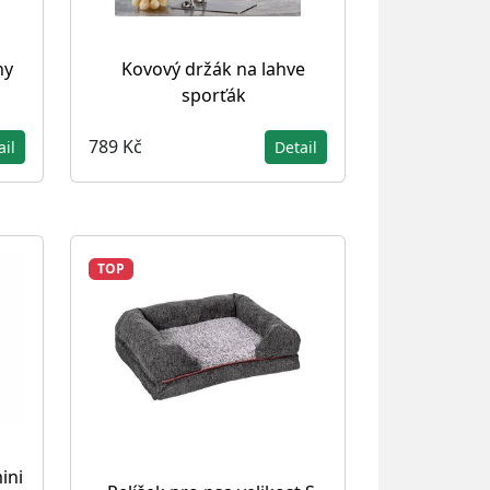
hy
Kovový držák na lahve
sporťák
789 Kč
ail
Detail
TOP
ini