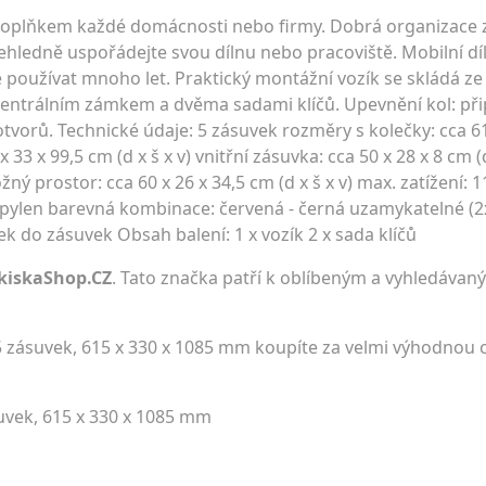
 doplňkem každé domácnosti nebo firmy. Dobrá organizace 
přehledně uspořádejte svou dílnu nebo pracoviště. Mobilní dí
e používat mnoho let. Praktický montážní vozík se skládá z
centrálním zámkem a dvěma sadami klíčů. Upevnění kol: při
rů. Technické údaje: 5 zásuvek rozměry s kolečky: cca 61,
 33 x 99,5 cm (d x š x v) vnitřní zásuvka: cca 50 x 28 x 8 cm (
ložný prostor: cca 60 x 26 x 34,5 cm (d x š x v) max. zatížení:
opylen barevná kombinace: červená - černá uzamykatelné (2x
ek do zásuvek Obsah balení: 1 x vozík 2 x sada klíčů
kiskaShop.CZ
. Tato značka patří k oblíbeným a vyhledávaný
 5 zásuvek, 615 x 330 x 1085 mm koupíte za velmi výhodnou
suvek, 615 x 330 x 1085 mm