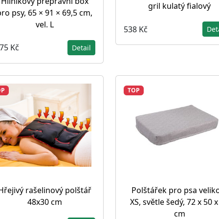
Hliníkový přepravní box
gril kulatý fialový
pro psy, 65 × 91 × 69,5 cm,
vel. L
538 Kč
Det
775 Kč
Detail
OP
TOP
Hřejivý rašelinový polštář
Polštářek pro psa velik
48x30 cm
XS, světle šedý, 72 x 50 x
cm