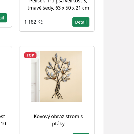
Pelíšek pro psa velikost S,
tmavě šedý, 63 x 50 x 21 cm
ail
1 182 Kč
Detail
TOP
ost
Kovový obraz strom s
 10
ptáky