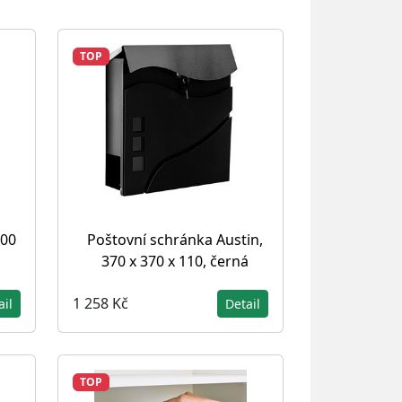
TOP
100
Poštovní schránka Austin,
370 x 370 x 110, černá
1 258 Kč
ail
Detail
TOP