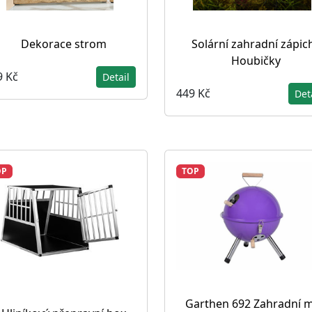
Dekorace strom
Solární zahradní zápic
Houbičky
9 Kč
Detail
449 Kč
Det
OP
TOP
Garthen 692 Zahradní m