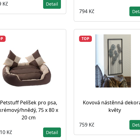
9 Kč
Detail
794 Kč
Det
OP
TOP
Petstuff Pelíšek pro psa,
Kovová nástěnná dekor
krémový/hnědý, 75 x 80 x
květy
20 cm
759 Kč
Det
410 Kč
Detail