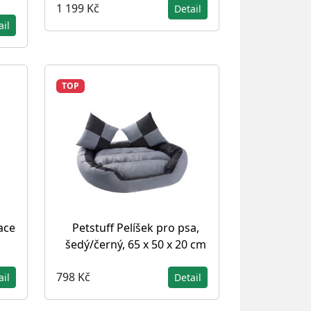
1 199 Kč
Detail
ail
TOP
ace
Petstuff Pelíšek pro psa,
šedý/černý, 65 x 50 x 20 cm
798 Kč
ail
Detail