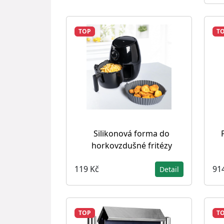
TOP
T
Silikonová forma do
horkovzdušné fritézy
119 Kč
91
Detail
TOP
T