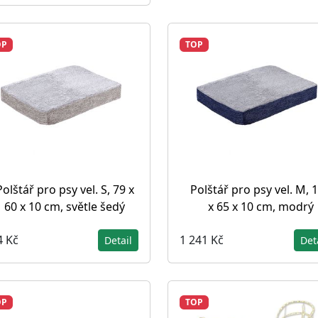
OP
TOP
Polštář pro psy vel. S, 79 x
Polštář pro psy vel. M, 
60 x 10 cm, světle šedý
x 65 x 10 cm, modrý
4 Kč
1 241 Kč
Detail
Det
OP
TOP