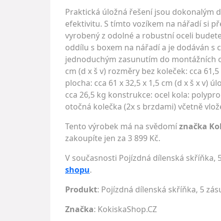
Praktická úložná řešení jsou dokonalým
efektivitu. S tímto vozíkem na nářadí si 
vyrobený z odolné a robustní oceli budet
oddílu s boxem na nářadí a je dodáván s 
jednoduchým zasunutím do montážních otvo
cm (d x š v) rozměry bez koleček: cca 61,5 x
plocha: cca 61 x 32,5 x 1,5 cm (d x š x v) ú
cca 26,5 kg konstrukce: ocel kola: polypr
otočná kolečka (2x s brzdami) včetně vlož
Tento výrobek má na svědomí
značka Ko
zakoupíte jen za 3 899 Kč.
V současnosti Pojízdná dílenská skříňka,
shopu
.
Produkt
: Pojízdná dílenská skříňka, 5 zá
Značka
:
KokiskaShop.CZ