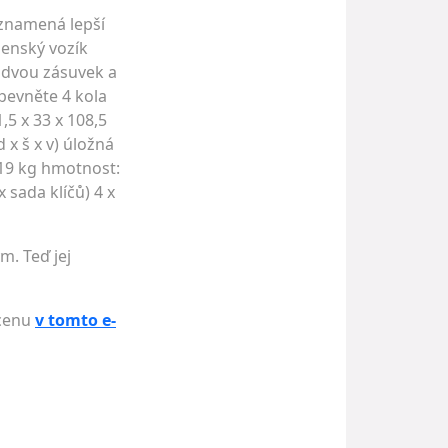
znamená lepší
lenský vozík
e dvou zásuvek a
pevněte 4 kola
5 x 33 x 108,5
d x š x v) úložná
 119 kg hmotnost:
 sada klíčů) 4 x
m. Teď jej
 cenu
v tomto e-