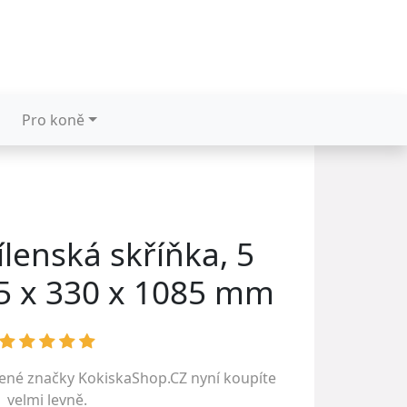
Pro koně
ílenská skříňka, 5
5 x 330 x 1085 mm
bené značky
KokiskaShop.CZ
nyní koupíte
velmi levně.