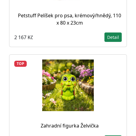
Petstuff Pelíšek pro psa, krémový/hnědý, 110
x 80 x 23cm
2 167 Kč
Detail
TOP
Zahradní figurka Želvička