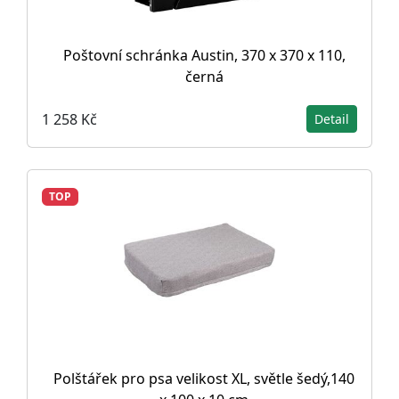
Poštovní schránka Austin, 370 x 370 x 110,
černá
1 258 Kč
Detail
TOP
Polštářek pro psa velikost XL, světle šedý,140