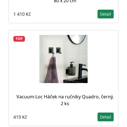
80 x 20 cm
1 410 Kč
Detail
TOP
Vacuum-Loc Háček na ručníky Quadro, černý,
2 ks
419 Kč
Detail