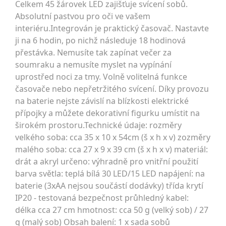
Celkem 45 žárovek LED zajišťuje svícení sobů.
Absolutní pastvou pro oči ve vašem
interiéru.Integrován je praktický časovač. Nastavte
ji na 6 hodin, po nichž následuje 18 hodinová
přestávka. Nemusíte tak zapínat večer za
soumraku a nemusíte myslet na vypínání
uprostřed noci za tmy. Volně volitelná funkce
časovače nebo nepřetržitého svícení. Díky provozu
na baterie nejste závislí na blízkosti elektrické
přípojky a můžete dekorativní figurku umístit na
širokém prostoru.Technické údaje: rozměry
velkého soba: cca 35 x 10 x 54cm (š x h x v) zozměry
malého soba: cca 27 x 9 x 39 cm (š x h x v) materiál:
drát a akryl určeno: výhradně pro vnitřní použití
barva světla: teplá bílá 30 LED/15 LED napájení: na
baterie (3xAA nejsou součástí dodávky) třída krytí
IP20 - testovaná bezpečnost průhledný kabel:
délka cca 27 cm hmotnost: cca 50 g (velký sob) / 27
g (malý sob) Obsah balení: 1 x sada sobů