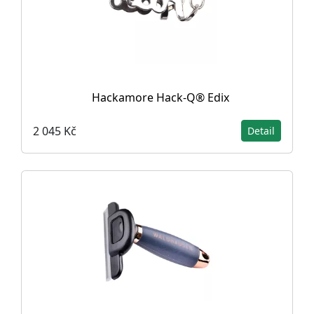
Hackamore Hack-Q® Edix
2 045 Kč
Detail