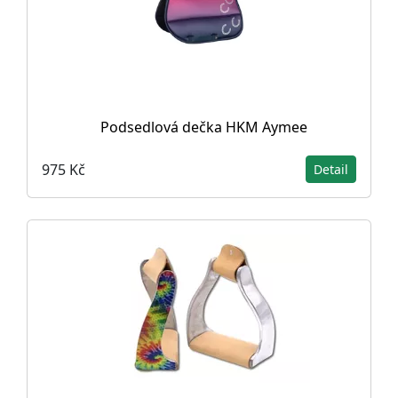
Podsedlová dečka HKM Aymee
975 Kč
Detail