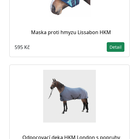
Maska proti hmyzu Lissabon HKM
595 Kč
Detail
Odpocovací deka HKM London s popruhy