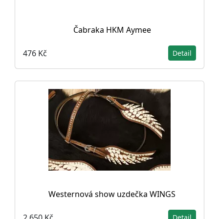
Čabraka HKM Aymee
476 Kč
Detail
Westernová show uzdečka WINGS
2 650 Kč
Detail