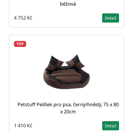
béžová
4 752 Kč
Detail
TOP
Petstuff Pelíšek pro psa, černý/hnědý, 75 x 80
x 20cm
1 410 Kč
Detail