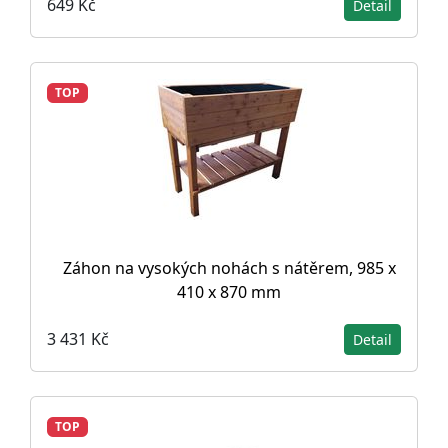
649 Kč
Detail
TOP
Záhon na vysokých nohách s nátěrem, 985 x
410 x 870 mm
3 431 Kč
Detail
TOP