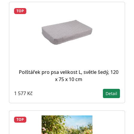
TOP
Polštářek pro psa velikost L, světle šedý, 120
x 75 x 10 cm
1 577 Kč
Detail
TOP