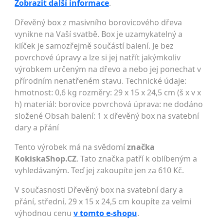
Zobrazit další informace
.
Dřevěný box z masivního borovicového dřeva
vynikne na Vaší svatbě. Box je uzamykatelný a
klíček je samozřejmě součástí balení. Je bez
povrchové úpravy a lze si jej natřít jakýmkoliv
výrobkem určeným na dřevo a nebo jej ponechat v
přírodním nenatřeném stavu. Technické údaje:
hmotnost: 0,6 kg rozměry: 29 x 15 x 24,5 cm (š x v x
h) materiál: borovice povrchová úprava: ne dodáno
složené Obsah balení: 1 x dřevěný box na svatební
dary a přání
Tento výrobek má na svědomí
značka
KokiskaShop.CZ
. Tato značka patří k oblíbeným a
vyhledávaným. Teď jej zakoupíte jen za 610 Kč.
V současnosti Dřevěný box na svatební dary a
přání, střední, 29 x 15 x 24,5 cm koupíte za velmi
výhodnou cenu
v tomto e-shopu
.