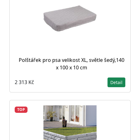
Polštářek pro psa velikost XL, světle šedý,140
x 100 x 10 cm
2 313 Kč
Detail
TOP