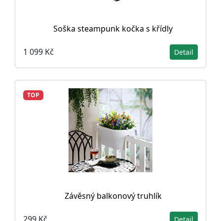
Soška steampunk kočka s křídly
1 099 Kč
Detail
TOP
Závěsný balkonový truhlík
299 Kč
Detail