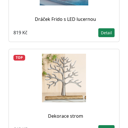
Dráček Frido s LED lucernou
819 Kč
Detail
TOP
Dekorace strom