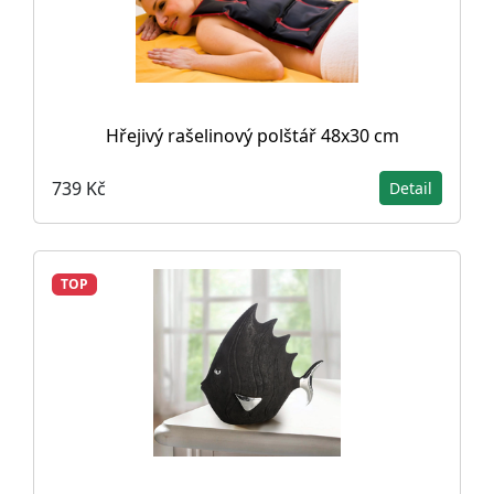
Hřejivý rašelinový polštář 48x30 cm
739 Kč
Detail
TOP