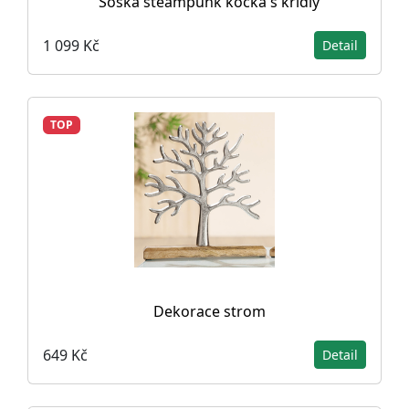
Soška steampunk kočka s křídly
1 099 Kč
Detail
TOP
Dekorace strom
649 Kč
Detail