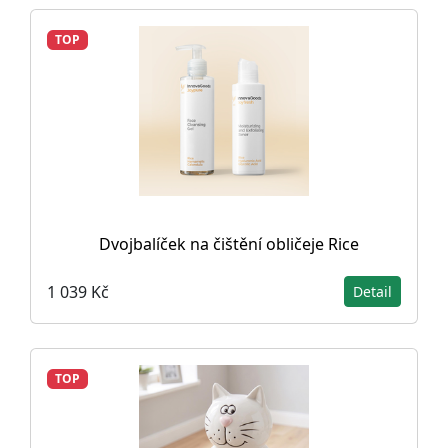
TOP
Dvojbalíček na čištění obličeje Rice
1 039 Kč
Detail
TOP