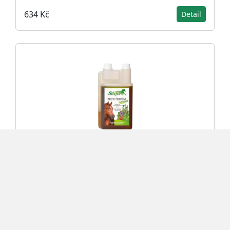
634 Kč
Detail
Tekutý bylinný extrakt Proti červům 1l
634 Kč
Detail