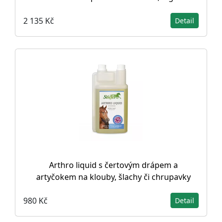
2 135 Kč
Detail
Arthro liquid s čertovým drápem a
artyčokem na klouby, šlachy či chrupavky
980 Kč
Detail