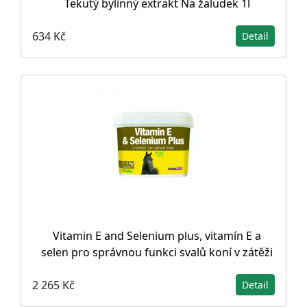
Tekutý bylinný extrakt Na žaludek 1l
634 Kč
Detail
Vitamin E and Selenium plus, vitamín E a
selen pro správnou funkci svalů koní v zátěži
2 265 Kč
Detail