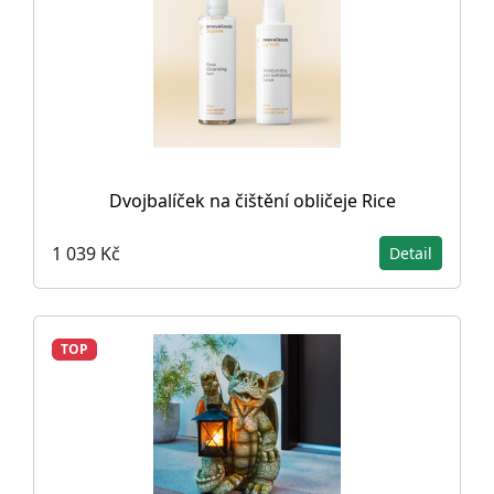
Dvojbalíček na čištění obličeje Rice
1 039 Kč
Detail
TOP