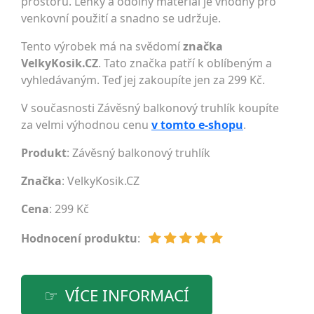
prostoru. Lehký a odolný materiál je vhodný pro
venkovní použití a snadno se udržuje.
Tento výrobek má na svědomí
značka
VelkyKosik.CZ
. Tato značka patří k oblíbeným a
vyhledávaným. Teď jej zakoupíte jen za 299 Kč.
V současnosti Závěsný balkonový truhlík koupíte
za velmi výhodnou cenu
v tomto e-shopu
.
Produkt
: Závěsný balkonový truhlík
Značka
:
VelkyKosik.CZ
Cena
: 299 Kč
Hodnocení produktu
:
VÍCE INFORMACÍ