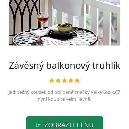
Závěsný balkonový truhlík
Jedinečný kousek od oblíbené značky
VelkyKosik.CZ
nyní koupíte velmi levně.
ZOBRAZIT CENU