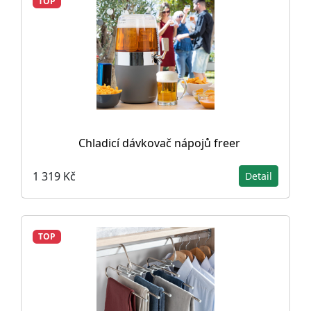
TOP
Chladicí dávkovač nápojů freer
1 319 Kč
Detail
TOP