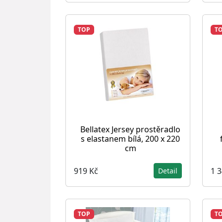
TOP
T
Bellatex Jersey prostěradlo
s elastanem bílá, 200 x 220
cm
919 Kč
1 
Detail
TOP
T