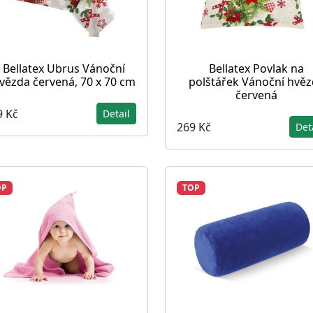
Bellatex Ubrus Vánoční
Bellatex Povlak na
vězda červená, 70 x 70 cm
polštářek Vánoční hvě
červená
9 Kč
Detail
269 Kč
Det
OP
TOP