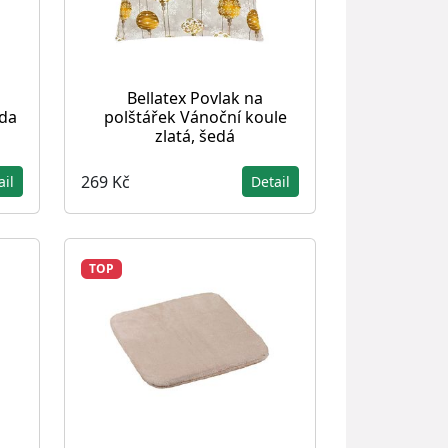
Bellatex Povlak na
zda
polštářek Vánoční koule
zlatá, šedá
269 Kč
ail
Detail
TOP