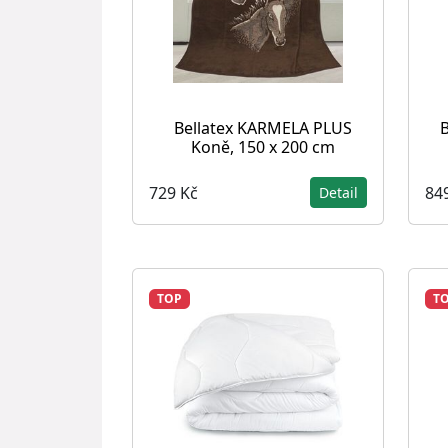
Bellatex KARMELA PLUS
B
Koně, 150 x 200 cm
729 Kč
84
Detail
TOP
T