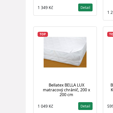
1 349 Kč
Detail
1 
TOP
T
Bellatex BELLA LUX
B
matracový chránič, 200 x
K
200 cm
1 049 Kč
59
Detail