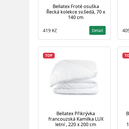
Bellatex Froté osuška
Řecká kolekce sv.šedá, 70 x
140 cm
419 Kč
40
Detail
TOP
T
Bellatex Přikrývka
B
francouzská Kamilka LUX
letní , 220 x 200 cm
1