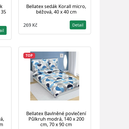
rk
Bellatex sedák Korall micro,
 35
béžová, 40 x 40 cm
269 Kč
Detail
ail
TOP
Bellatex Bavlněné povlečení
á,
Půlkruh modrá, 140 x 200
cm
cm, 70 x 90 cm