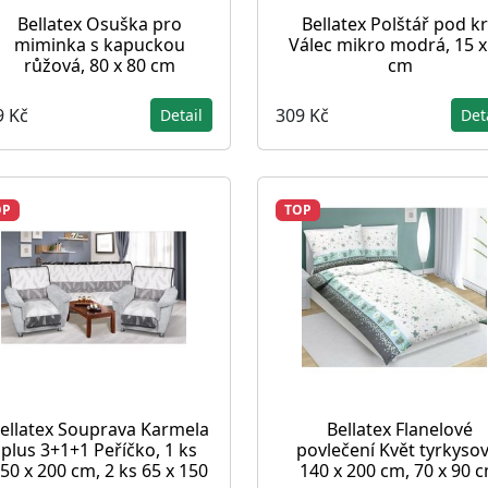
Bellatex Osuška pro
Bellatex Polštář pod k
miminka s kapuckou
Válec mikro modrá, 15 x
růžová, 80 x 80 cm
cm
9 Kč
309 Kč
Detail
Det
OP
TOP
ellatex Souprava Karmela
Bellatex Flanelové
plus 3+1+1 Peříčko, 1 ks
povlečení Květ tyrkysov
50 x 200 cm, 2 ks 65 x 150
140 x 200 cm, 70 x 90 