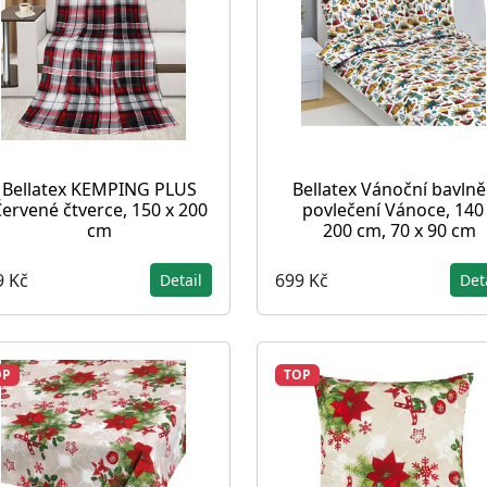
Bellatex KEMPING PLUS
Bellatex Vánoční bavln
ervené čtverce, 150 x 200
povlečení Vánoce, 140
cm
200 cm, 70 x 90 cm
9 Kč
699 Kč
Detail
Det
OP
TOP