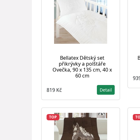
Bellatex Dětský set
B
přikrývky a polštáře
Ovečka, 90 x 135 cm, 40 x
60 cm
93
819 Kč
Detail
TOP
T