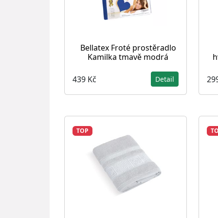
Bellatex Froté prostěradlo
Kamilka tmavě modrá
h
439 Kč
29
Detail
TOP
T