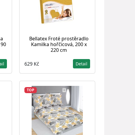
ka
Bellatex Froté prostěradlo
 90
Kamilka hořčicová, 200 x
220 cm
629 Kč
ail
Detail
TOP