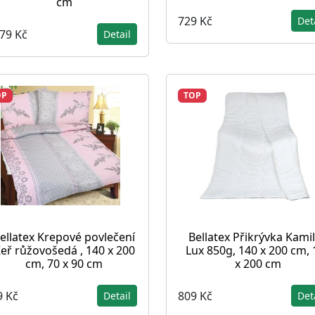
cm
729 Kč
Det
279 Kč
Detail
OP
TOP
ellatex Krepové povlečení
Bellatex Přikrývka Kami
eř růžovošedá , 140 x 200
Lux 850g, 140 x 200 cm, 
cm, 70 x 90 cm
x 200 cm
9 Kč
809 Kč
Detail
Det