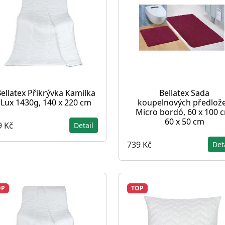
ellatex Přikrývka Kamilka
Bellatex Sada
Lux 1430g, 140 x 220 cm
koupelnových předlož
Micro bordó, 60 x 100 
60 x 50 cm
9 Kč
Detail
739 Kč
Det
OP
TOP