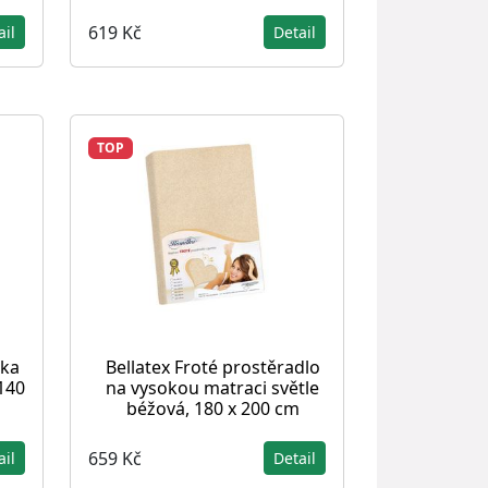
619 Kč
ail
Detail
TOP
lka
Bellatex Froté prostěradlo
140
na vysokou matraci světle
béžová, 180 x 200 cm
659 Kč
ail
Detail