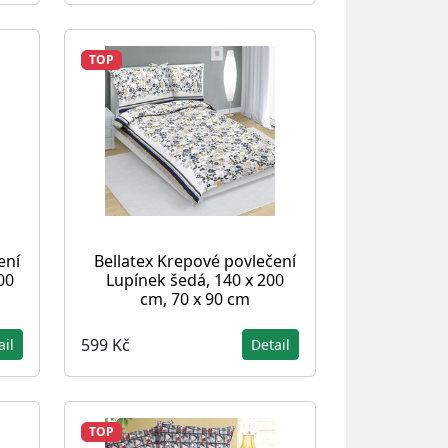
TOP
ení
Bellatex Krepové povlečení
00
Lupínek šedá, 140 x 200
cm, 70 x 90 cm
599 Kč
ail
Detail
TOP