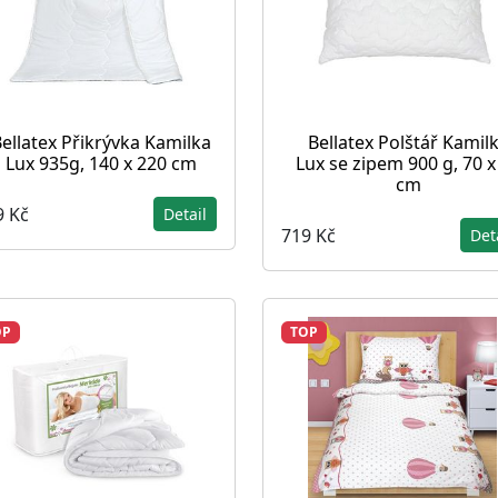
ellatex Přikrývka Kamilka
Bellatex Polštář Kamil
Lux 935g, 140 x 220 cm
Lux se zipem 900 g, 70 x
cm
9 Kč
Detail
719 Kč
Det
OP
TOP