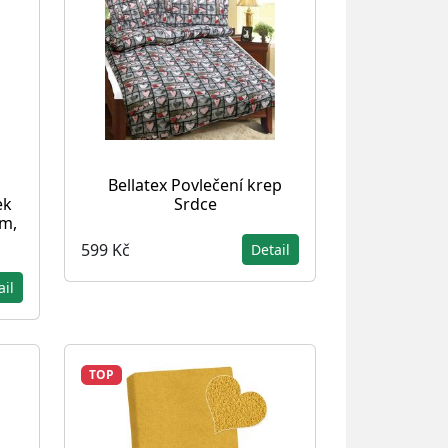
Bellatex Povlečení krep
ek
Srdce
cm,
599 Kč
Detail
ail
TOP