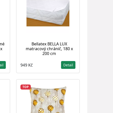
ěné
Bellatex BELLA LUX
 x
matracový chránič, 180 x
200 cm
949 Kč
ail
Detail
TOP