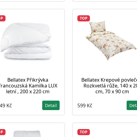
OP
TOP
Bellatex Přikrývka
Bellatex Krepové povleč
francouzská Kamilka LUX
Rozkvetlá růže, 140 x 2
letní , 200 x 220 cm
cm, 70 x 90 cm
349 Kč
599 Kč
Detail
Det
OP
TOP