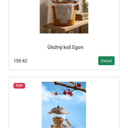
Úložný koš Egon
199 Kč
Detail
TOP