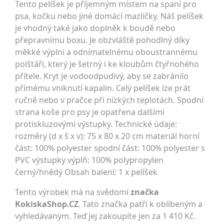
Tento pelíšek je příjemným místem na spaní pro
psa, kočku nebo jiné domácí mazlíčky. Náš pelíšek
je vhodný také jako doplněk k boudě nebo
přepravnímu boxu. Je obzvláště pohodlný díky
měkké výplni a odnímatelnému oboustrannému
polštáři, který je šetrný i ke kloubům čtyřnohého
přítele. Kryt je vodoodpudivý, aby se zabránilo
přímému vniknutí kapalin. Celý pelíšek lze prát
ručně nebo v pračce při nízkých teplotách. Spodní
strana koše pro psy je opatřena dalšími
protiskluzovými výstupky. Technické údaje:
rozměry (d x š x v): 75 x 80 x 20 cm materiál horní
část: 100% polyester spodní část: 100% polyester s
PVC výstupky výplň: 100% polypropylen
černý/hnědý Obsah balení: 1 x pelíšek
Tento výrobek má na svědomí
značka
KokiskaShop.CZ
. Tato značka patří k oblíbeným a
vyhledávaným. Teď jej zakoupíte jen za 1 410 Kč.