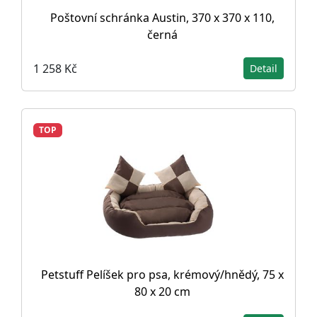
Poštovní schránka Austin, 370 x 370 x 110,
černá
1 258 Kč
Detail
TOP
Petstuff Pelíšek pro psa, krémový/hnědý, 75 x
80 x 20 cm