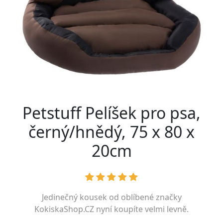
Petstuff Pelíšek pro psa,
černý/hnědý, 75 x 80 x
20cm
Jedinečný kousek od oblíbené značky
KokiskaShop.CZ
nyní koupíte velmi levně.