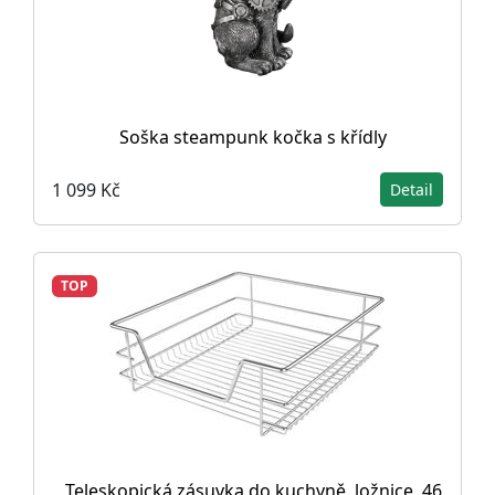
Soška steampunk kočka s křídly
1 099 Kč
Detail
TOP
Teleskopická zásuvka do kuchyně, ložnice, 46