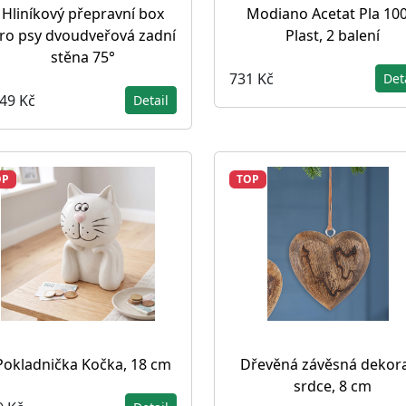
Hliníkový přepravní box
Modiano Acetat Pla 10
ro psy dvoudveřová zadní
Plast, 2 balení
stěna 75°
731 Kč
Det
949 Kč
Detail
OP
TOP
Pokladnička Kočka, 18 cm
Dřevěná závěsná dekor
srdce, 8 cm