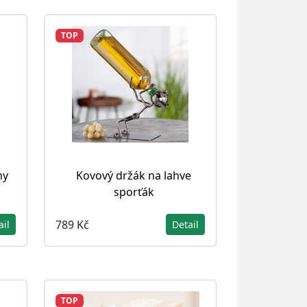
TOP
hy
Kovový držák na lahve
sporťák
789 Kč
ail
Detail
TOP