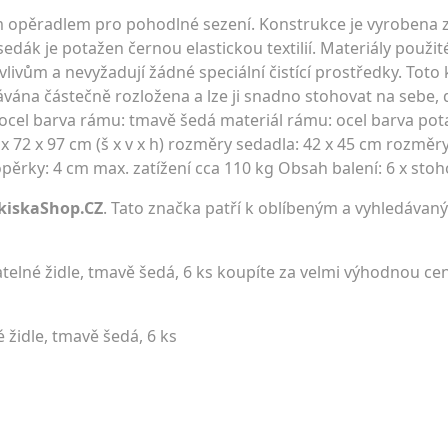
 opěradlem pro pohodlné sezení. Konstrukce je vyrobena z
ák je potažen černou elastickou textilií. Materiály použité 
vům a nevyžadují žádné speciální čistící prostředky. Toto k
odávána částečně rozložena a lze ji snadno stohovat na sebe, 
 a ocel barva rámu: tmavě šedá materiál rámu: ocel barva po
x 72 x 97 cm (š x v x h) rozměry sedadla: 42 x 45 cm rozměry
pěrky: 4 cm max. zatížení cca 110 kg Obsah balení: 6 x stoh
kiskaShop.CZ
. Tato značka patří k oblíbeným a vyhledávaný
elné židle, tmavě šedá, 6 ks koupíte za velmi výhodnou c
židle, tmavě šedá, 6 ks