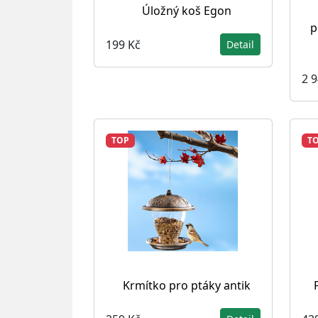
Úložný koš Egon
p
199 Kč
Detail
2 
TOP
T
Krmítko pro ptáky antik