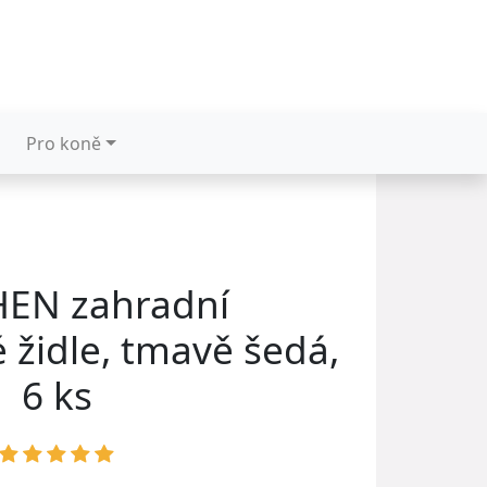
Pro koně
EN zahradní
 židle, tmavě šedá,
6 ks