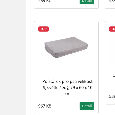
259 Kč
43
Detail
TOP
T
G
Polštářek pro psa velikost
S, světle šedý, 79 x 60 x 10
cm
53
967 Kč
Detail