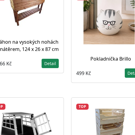
áhon na vysokých nohách
 nátěrem, 124 x 26 x 87 cm
Pokladnička Brillo
866 Kč
Detail
499 Kč
Det
OP
TOP