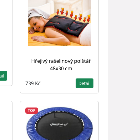
Hřejivý rašelinový polštář
48x30 cm
ail
739 Kč
Detail
TOP