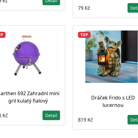
9 Kč
Detail
79 Kč
Det
OP
TOP
arthen 692 Zahradní mini
Dráček Frido s LED
gril kulatý fialový
lucernou
8 Kč
Detail
819 Kč
Det