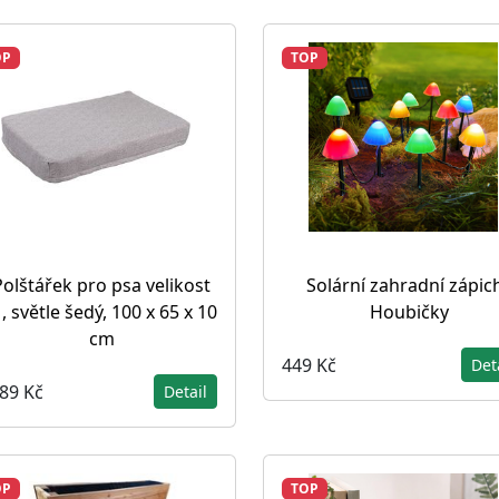
OP
TOP
Polštářek pro psa velikost
Solární zahradní zápic
, světle šedý, 100 x 65 x 10
Houbičky
cm
449 Kč
Det
289 Kč
Detail
OP
TOP