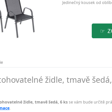
Jedinečný kousek od oblí
Z
ie
hovatelné židle, tmavě šedá, 
hovatelné židle, tmavě šedá, 6 ks
se vám bude určitě prá
rmace
.