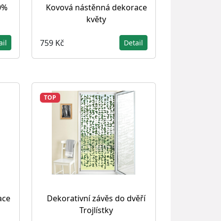
0%
Kovová nástěnná dekorace
květy
759 Kč
ail
Detail
TOP
ace
Dekorativní závěs do dvěří
Trojlístky