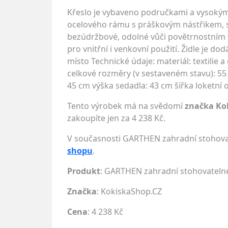
Křeslo je vybaveno područkami a vysokým
ocelového rámu s práškovým nástřikem, sed
bezúdržbové, odolné vůči povětrnostním vli
pro vnitřní i venkovní použití. Židle je d
místo Technické údaje: materiál: textilie
celkové rozměry (v sestaveném stavu): 55 
45 cm výška sedadla: 43 cm šířka loketní o
Tento výrobek má na svědomí
značka Ko
zakoupíte jen za 4 238 Kč.
V současnosti GARTHEN zahradní stohovat
shopu
.
Produkt
: GARTHEN zahradní stohovatelné 
Značka
:
KokiskaShop.CZ
Cena
: 4 238 Kč