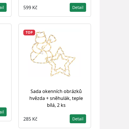
599 Kč
ail
Detail
TOP
Sada okenních obrázků
hvězda + sněhulák, teple
bílá, 2 ks
ail
285 Kč
Detail