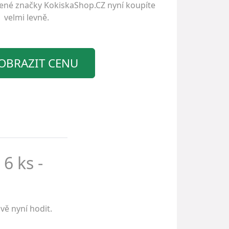
bené značky
KokiskaShop.CZ
nyní koupíte
velmi levně.
OBRAZIT CENU
6 ks -
vě nyní hodit.