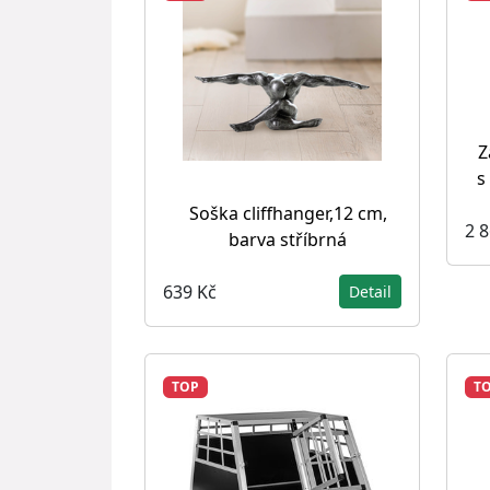
Z
s
Soška cliffhanger,12 cm,
2 
barva stříbrná
639 Kč
Detail
TOP
T