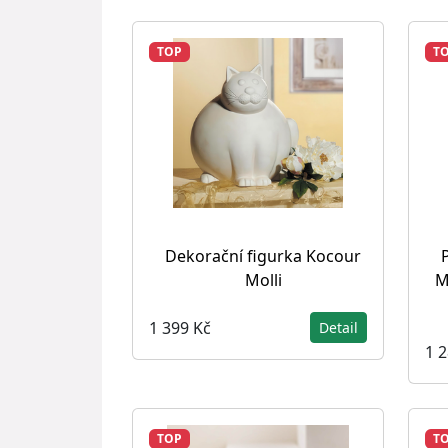
TOP
T
Dekorační figurka Kocour
Molli
M
1 399 Kč
Detail
1 
TOP
T