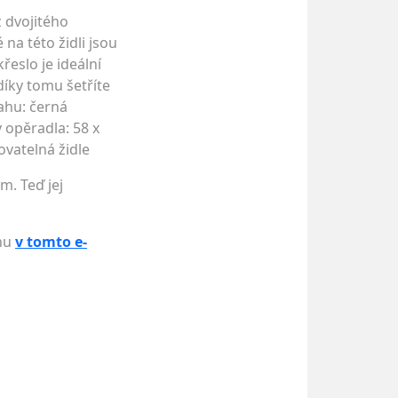
 dvojitého
na této židli jsou
řeslo je ideální
díky tomu šetříte
tahu: černá
 opěradla: 58 x
ovatelná židle
m. Teď jej
enu
v tomto e-