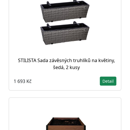
STILISTA Sada závěsných truhlíků na květiny,
šedá, 2 kusy
1 693 Kč
Detail