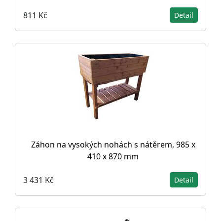
811 Kč
Detail
Záhon na vysokých nohách s nátěrem, 985 x
410 x 870 mm
3 431 Kč
Detail