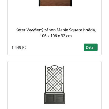
Keter Vyvýšený záhon Maple Square hnědá,
106 x 106 x 32 cm
1 449 Kč
Detail