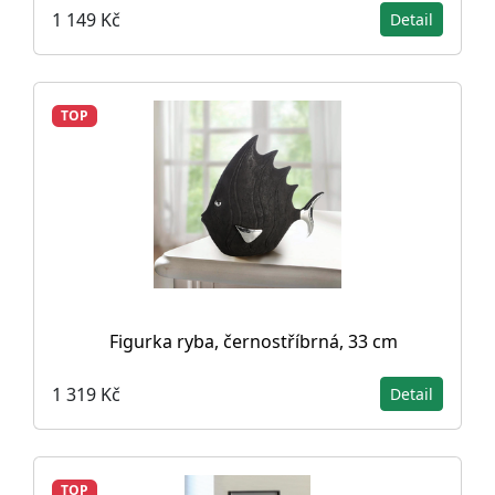
1 149 Kč
Detail
TOP
Figurka ryba, černostříbrná, 33 cm
1 319 Kč
Detail
TOP