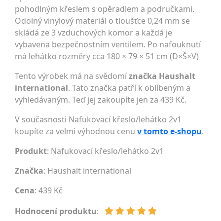
pohodlným křeslem s opěradlem a područkami.
Odolný vinylový materiál o tloušťce 0,24 mm se
skládá ze 3 vzduchových komor a každá je
vybavena bezpečnostním ventilem. Po nafouknutí
má lehátko rozměry cca 180 × 79 × 51 cm (D×Š×V)
Tento výrobek má na svědomí
značka Haushalt
international
. Tato značka patří k oblíbeným a
vyhledávaným. Teď jej zakoupíte jen za 439 Kč.
V současnosti Nafukovací křeslo/lehátko 2v1
koupíte za velmi výhodnou cenu
v tomto e-shopu
.
Produkt
: Nafukovací křeslo/lehátko 2v1
Značka
:
Haushalt international
Cena
: 439 Kč
Hodnocení produktu
: