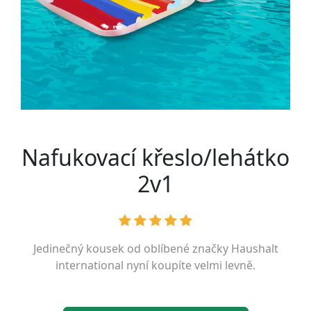
Nafukovací křeslo/lehátko
2v1
Jedinečný kousek od oblíbené značky
Haushalt
international
nyní koupíte velmi levně.