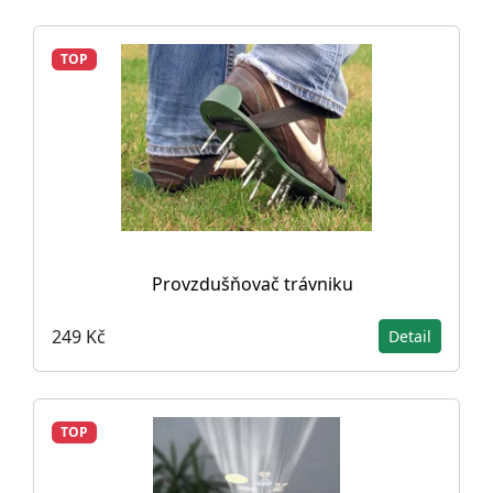
TOP
Provzdušňovač trávniku
249 Kč
Detail
TOP