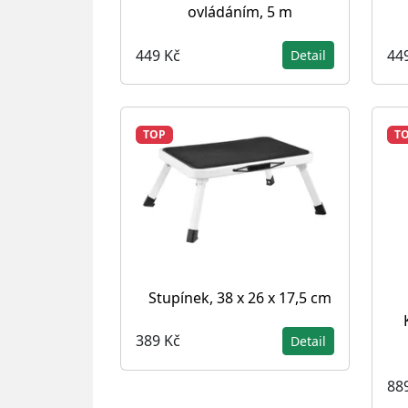
ovládáním, 5 m
449 Kč
44
Detail
TOP
T
Stupínek, 38 x 26 x 17,5 cm
389 Kč
Detail
88