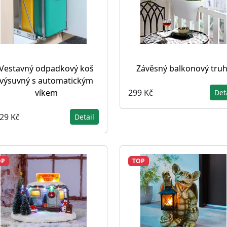
Vestavný odpadkový koš
Závěsný balkonový truh
výsuvný s automatickým
299 Kč
víkem
Det
629 Kč
Detail
OP
TOP