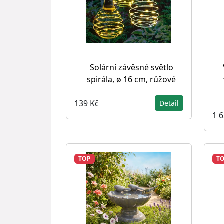
Solární závěsné světlo
spirála, ø 16 cm, růžové
139 Kč
Detail
1 
TOP
T