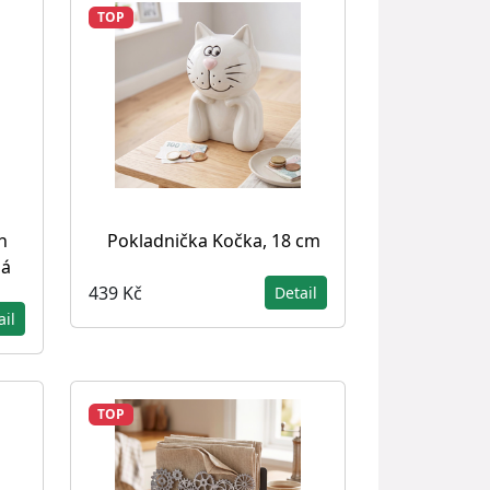
TOP
h
Pokladnička Kočka, 18 cm
lá
439 Kč
Detail
ail
TOP