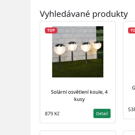
Vyhledávané produkty
TOP
T
G
Solární osvětlení koule, 4
kusy
53
879 Kč
Detail