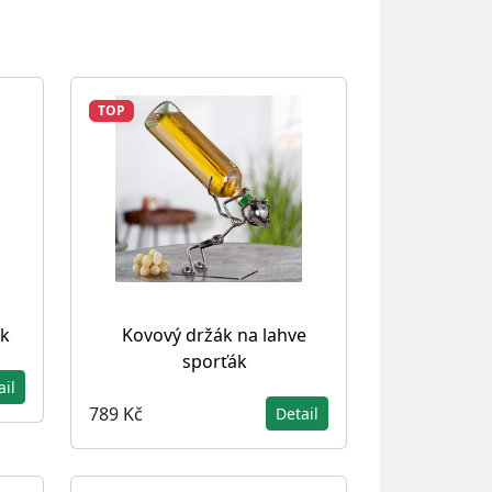
TOP
ik
Kovový držák na lahve
sporťák
ail
789 Kč
Detail