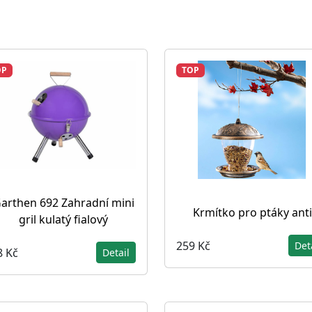
OP
TOP
arthen 692 Zahradní mini
Krmítko pro ptáky ant
gril kulatý fialový
259 Kč
Det
8 Kč
Detail