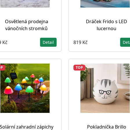
Osvětlená prodejna
Dráček Frido s LED
vánočních stromků
lucernou
9 Kč
819 Kč
Detail
Det
OP
TOP
Solární zahradní zápichy
Pokladnička Brillo