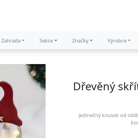
Zahrada
Sekce
Značky
Výrobce
Dřevěný skří
Jedinečný kousek od obl
kou