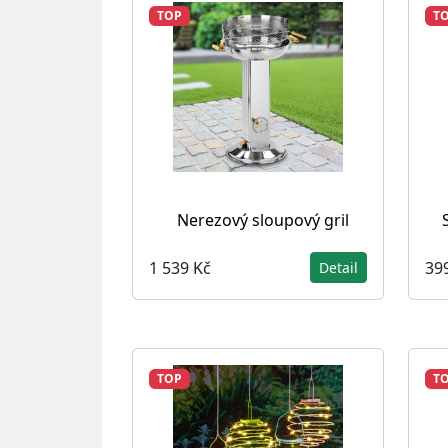
TOP
T
Nerezový sloupový gril
1 539 Kč
39
Detail
TOP
T