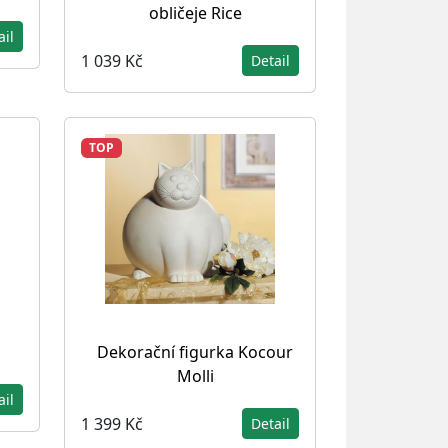
obličeje Rice
ail
1 039 Kč
Detail
TOP
Dekorační figurka Kocour
Molli
ail
1 399 Kč
Detail