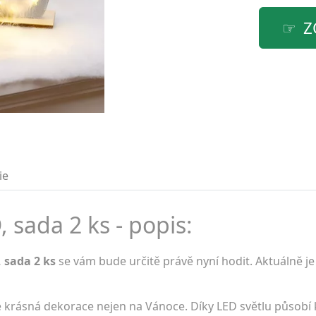
Z
ie
, sada 2 ks - popis:
 sada 2 ks
se vám bude určitě právě nyní hodit. Aktuálně j
 krásná dekorace nejen na Vánoce. Díky LED světlu působí k