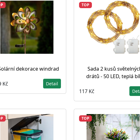
OP
TOP
Solární dekorace windrad
Sada 2 kusů světelnýc
drátů - 50 LED, teplá bí
9 Kč
Detail
117 Kč
Det
OP
TOP