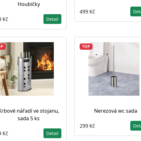
Houbičky
499 Kč
Det
9 Kč
Detail
OP
TOP
Krbové nářadí ve stojanu,
Nerezová wc sada
sada 5 ks
299 Kč
Det
9 Kč
Detail