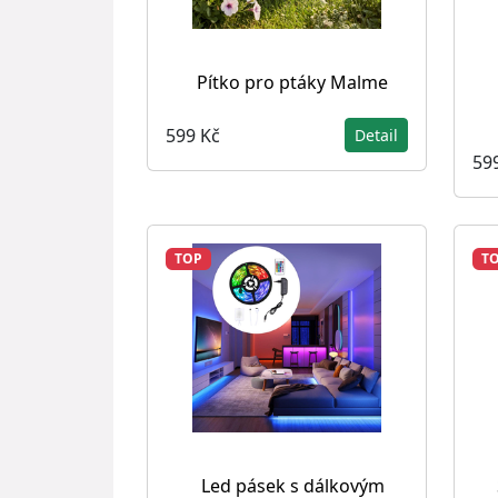
Pítko pro ptáky Malme
599 Kč
Detail
59
TOP
T
Led pásek s dálkovým