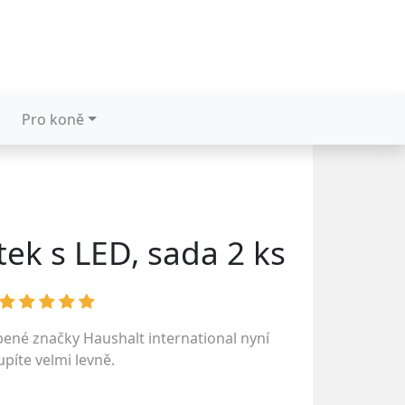
Pro koně
tek s LED, sada 2 ks
íbené značky
Haushalt international
nyní
píte velmi levně.