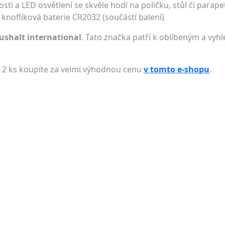
osti a LED osvětlení se skvěle hodí na poličku, stůl či parap
 knoflíková baterie CR2032 (součástí balení)
ushalt international
. Tato značka patří k oblíbeným a vyh
a 2 ks koupíte za velmi výhodnou cenu
v tomto e-shopu
.