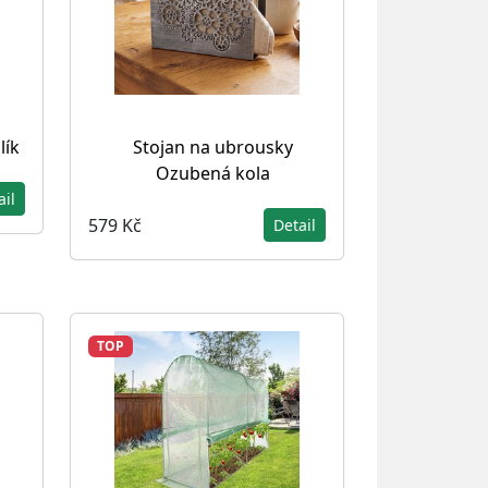
lík
Stojan na ubrousky
Ozubená kola
ail
579 Kč
Detail
TOP