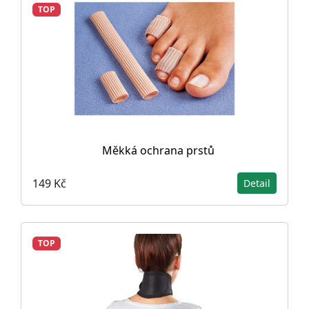
TOP
Měkká ochrana prstů
149 Kč
Detail
TOP