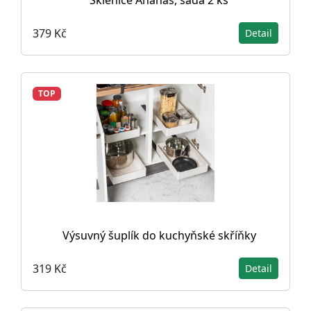
Sklenice Ananas, sada 2 ks
379 Kč
Detail
TOP
Výsuvný šuplík do kuchyňské skříňky
319 Kč
Detail