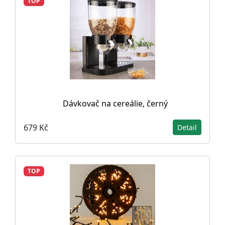
TOP
Dávkovač na cereálie, černý
679 Kč
Detail
TOP