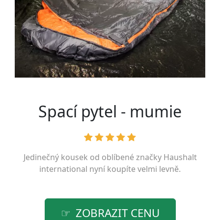
Spací pytel - mumie
Jedinečný kousek od oblíbené značky
Haushalt
international
nyní koupíte velmi levně.
ZOBRAZIT CENU