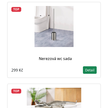
TOP
Nerezová wc sada
299 Kč
Detail
TOP