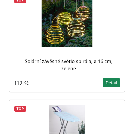
TOP
Solární závěsné světlo spirála, ø 16 cm,
zelené
119 Kč
Detail
TOP