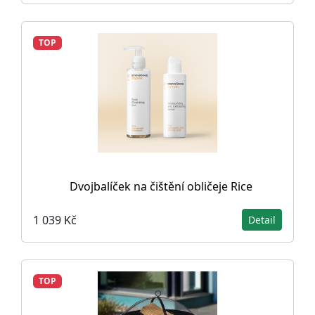
TOP
Dvojbalíček na čištění obličeje Rice
1 039 Kč
Detail
TOP