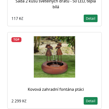
Sada 2 kusů světelných drátů - 50 LED, teplá
bílá
117 Kč
Detail
TOP
Kovová zahradní fontána ptáci
2 299 Kč
Detail