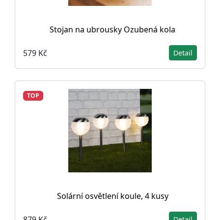
Stojan na ubrousky Ozubená kola
579 Kč
Detail
TOP
Solární osvětlení koule, 4 kusy
879 Kč
Detail