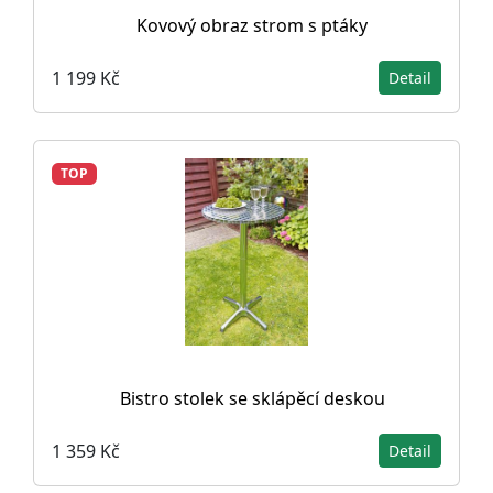
Kovový obraz strom s ptáky
1 199 Kč
Detail
TOP
Bistro stolek se sklápěcí deskou
1 359 Kč
Detail