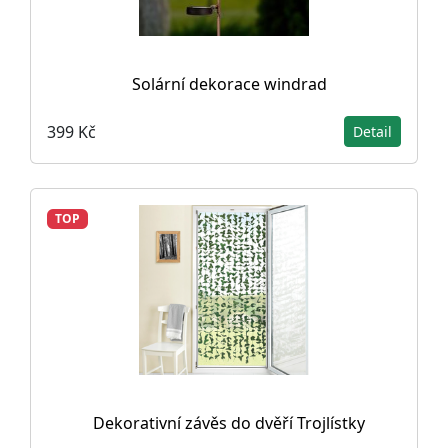
Solární dekorace windrad
399 Kč
Detail
TOP
Dekorativní závěs do dvěří Trojlístky