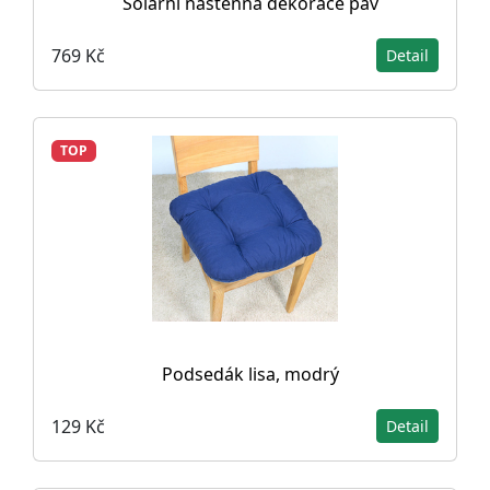
Solární nástěnná dekorace páv
769 Kč
Detail
TOP
Podsedák lisa, modrý
129 Kč
Detail