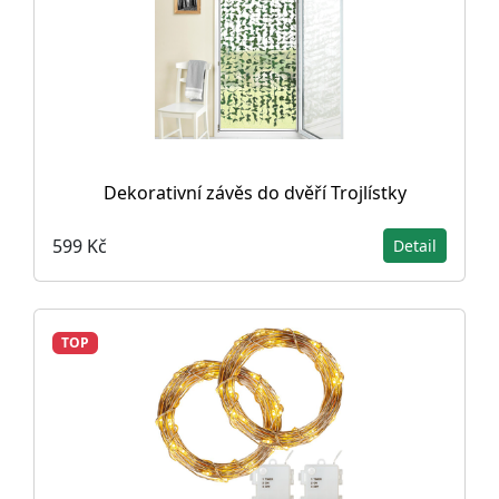
Dekorativní závěs do dvěří Trojlístky
599 Kč
Detail
TOP