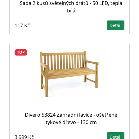
Sada 2 kusů světelných drátů - 50 LED, teplá
bílá
117 Kč
Detail
TOP
Divero 53824 Zahradní lavice - ošetřené
týkové dřevo - 130 cm
3 999 Kč
Detail