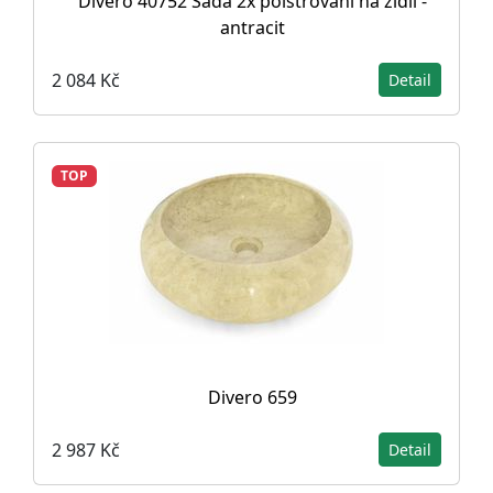
Divero 40752 Sada 2x polstrování na židli -
antracit
2 084 Kč
Detail
TOP
Divero 659
2 987 Kč
Detail