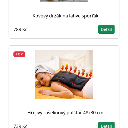
Kovový držák na lahve sporťák
789 Kč
Detail
TOP
Hřejivý rašelinový polštář 48x30 cm
739 Kč
Detail