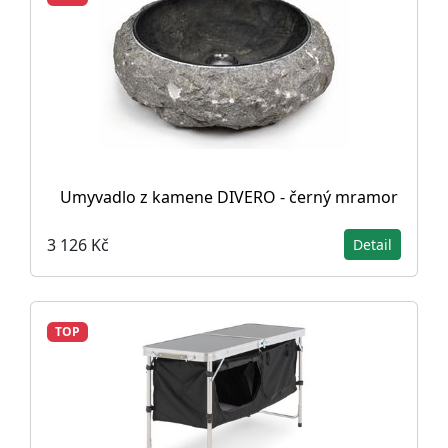
Umyvadlo z kamene DIVERO - černý mramor
3 126 Kč
Detail
TOP