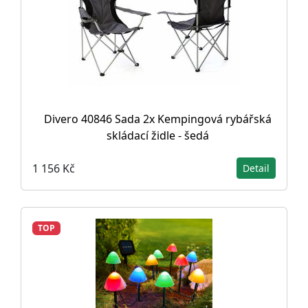
Divero 40846 Sada 2x Kempingová rybářská
skládací židle - šedá
1 156 Kč
Detail
TOP