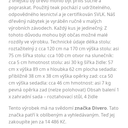
z vnějšku by dřevo mohlo být příliš suché a
popraskat. Použitý teak pochází z udržitelného,
odpovědného lesnictví a je certifikován SVLK. Náš
dřevěný nábytek je vyráběn ručně v malých
výrobních závodech. Každý kus je jedinečný. Z
tohoto důvodu mohou být občas možné malé
rozdíly ve výrobku. Technické údaje délka stolu:
roztažitelný z cca 120 cm na 170 cm výška stolu: asi
75 cm šířka stolu: cca 100 cm otvor na slunečník:
cca 5 cm hmotnost stolu: asi 30 kg šířka židle: 57
cm x výška 89 cm x hloubka 62 cm plocha sedadla:
přibližně 38 cm x 38 cm výška opěrky zad: cca 50
cm výška sedadla: cca 46 cm hmotnost: asi 7 kg
pevná opěrka zad (nelze polohovat) Obsah balení 1
x zahradní sada – roztahovací stůl, 4 židle
Tento výrobek má na svědomí
značka Divero
. Tato
značka patří k oblíbeným a vyhledávaným. Teď jej
zakoupíte jen za 14 486 Kč.