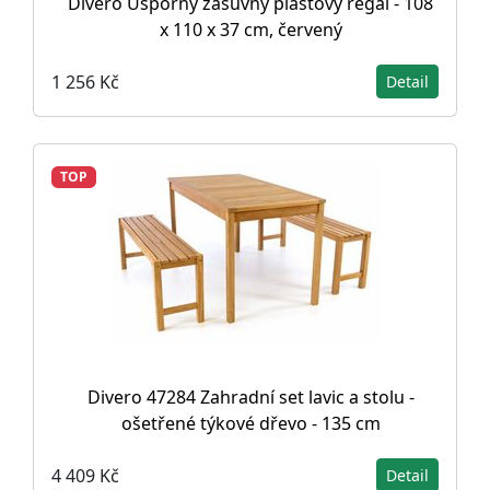
Divero Úsporný zásuvný plastový regál - 108
x 110 x 37 cm, červený
1 256 Kč
Detail
TOP
Divero 47284 Zahradní set lavic a stolu -
ošetřené týkové dřevo - 135 cm
4 409 Kč
Detail