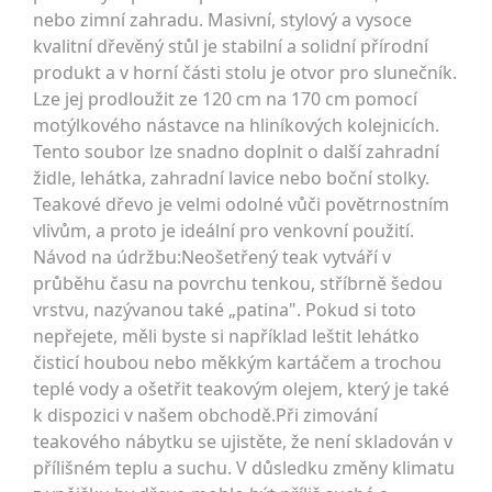
nebo zimní zahradu. Masivní, stylový a vysoce
kvalitní dřevěný stůl je stabilní a solidní přírodní
produkt a v horní části stolu je otvor pro slunečník.
Lze jej prodloužit ze 120 cm na 170 cm pomocí
motýlkového nástavce na hliníkových kolejnicích.
Tento soubor lze snadno doplnit o další zahradní
židle, lehátka, zahradní lavice nebo boční stolky.
Teakové dřevo je velmi odolné vůči povětrnostním
vlivům, a proto je ideální pro venkovní použití.
Návod na údržbu:Neošetřený teak vytváří v
průběhu času na povrchu tenkou, stříbrně šedou
vrstvu, nazývanou také „patina". Pokud si toto
nepřejete, měli byste si například leštit lehátko
čisticí houbou nebo měkkým kartáčem a trochou
teplé vody a ošetřit teakovým olejem, který je také
k dispozici v našem obchodě.Při zimování
teakového nábytku se ujistěte, že není skladován v
přílišném teplu a suchu. V důsledku změny klimatu