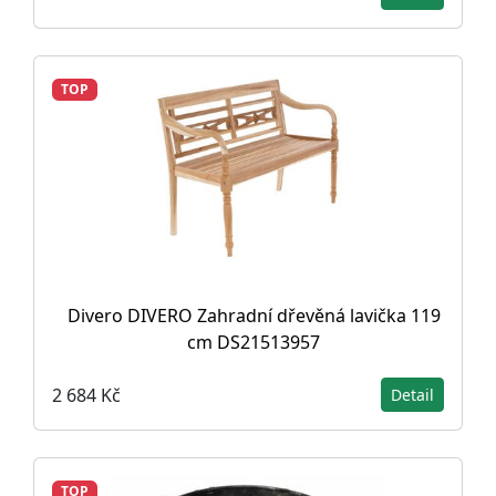
TOP
Divero DIVERO Zahradní dřevěná lavička 119
cm DS21513957
2 684 Kč
Detail
TOP