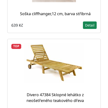
Soška cliffhanger,12 cm, barva stříbrná
639 Kč
Detail
TOP
Divero 47384 Sklopné lehátko z
neošetřeného teakového dřeva