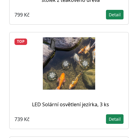
stolek z teakového dřeva
799 Kč
Detail
TOP
LED Solární osvětlení jezírka, 3 ks
739 Kč
Detail