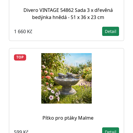
Divero VINTAGE 54862 Sada 3 x dřevěná
bedýnka hnědá - 51 x 36 x 23 cm
1 660 Kč
Detail
TOP
Pítko pro ptáky Malme
599 Kč
Detail