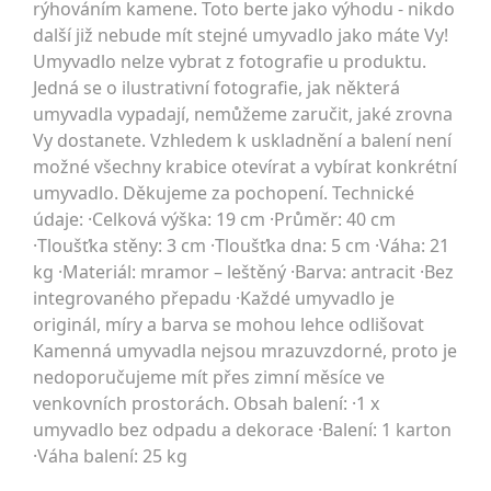
rýhováním kamene. Toto berte jako výhodu - nikdo
další již nebude mít stejné umyvadlo jako máte Vy!
Umyvadlo nelze vybrat z fotografie u produktu.
Jedná se o ilustrativní fotografie, jak některá
umyvadla vypadají, nemůžeme zaručit, jaké zrovna
Vy dostanete. Vzhledem k uskladnění a balení není
možné všechny krabice otevírat a vybírat konkrétní
umyvadlo. Děkujeme za pochopení. Technické
údaje: ·Celková výška: 19 cm ·Průměr: 40 cm
·Tloušťka stěny: 3 cm ·Tloušťka dna: 5 cm ·Váha: 21
kg ·Materiál: mramor – leštěný ·Barva: antracit ·Bez
integrovaného přepadu ·Každé umyvadlo je
originál, míry a barva se mohou lehce odlišovat
Kamenná umyvadla nejsou mrazuvzdorné, proto je
nedoporučujeme mít přes zimní měsíce ve
venkovních prostorách. Obsah balení: ·1 x
umyvadlo bez odpadu a dekorace ·Balení: 1 karton
·Váha balení: 25 kg