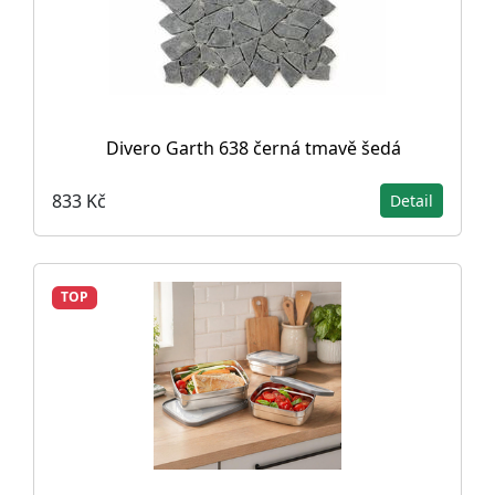
Divero Garth 638 černá tmavě šedá
833 Kč
Detail
TOP