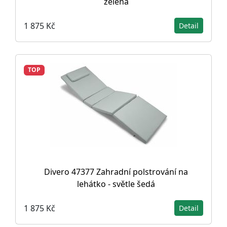
zelená
1 875 Kč
Detail
TOP
Divero 47377 Zahradní polstrování na
lehátko - světle šedá
1 875 Kč
Detail