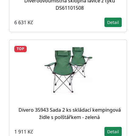
Diverodvoumístná sklopná lavice z týku
DS61101508
6 631 Kč
Detail
TOP
Divero 35943 Sada 2 ks skládací kempingová
židle s polštářkem - zelená
1 911 Kč
Detail