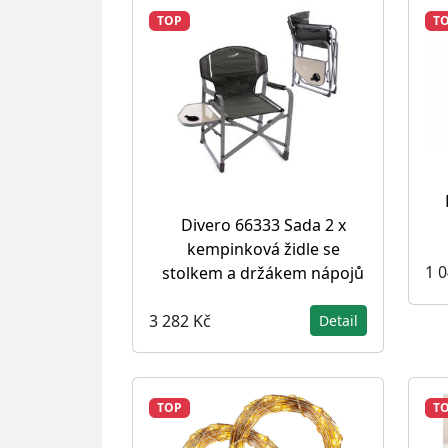
TOP
T
Divero 66333 Sada 2 x
kempinková židle se
1 
stolkem a držákem nápojů
3 282 Kč
Detail
TOP
T