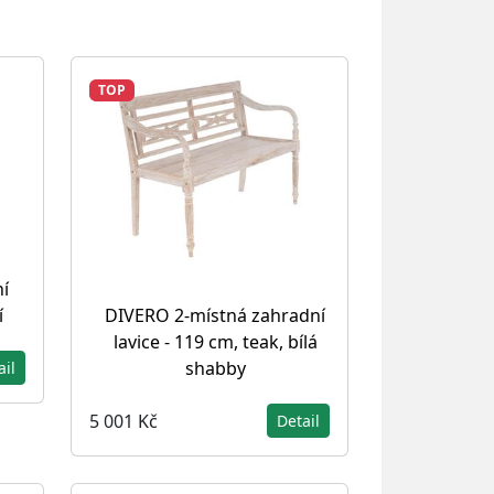
TOP
í
í
DIVERO 2-místná zahradní
lavice - 119 cm, teak, bílá
shabby
ail
5 001 Kč
Detail