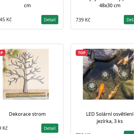
cm
48x30 cm
245 Kč
739 Kč
Detail
Det
OP
TOP
Dekorace strom
LED Solární osvětlení
jezírka, 3 ks
9 Kč
Detail