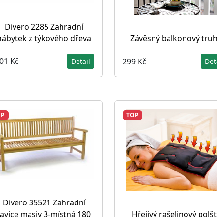
Divero 2285 Zahradní
nábytek z týkového dřeva
Závěsný balkonový truh
001 Kč
299 Kč
Detail
Det
OP
TOP
Divero 35521 Zahradní
lavice masiv 3-místná 180
Hřejivý rašelinový polšt