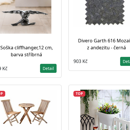
Divero Garth 616 Moza
z andezitu - černá
Soška cliffhanger,12 cm,
barva stříbrná
903 Kč
Det
9 Kč
Detail
OP
TOP