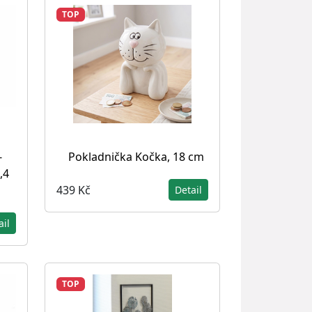
TOP
-
Pokladnička Kočka, 18 cm
,4
439 Kč
Detail
ail
TOP