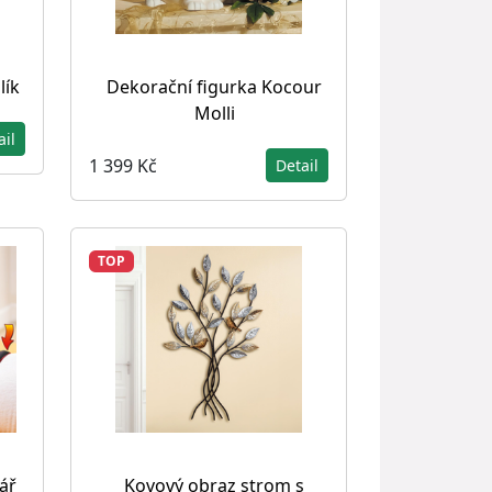
lík
Dekorační figurka Kocour
Molli
ail
1 399 Kč
Detail
TOP
ář
Kovový obraz strom s