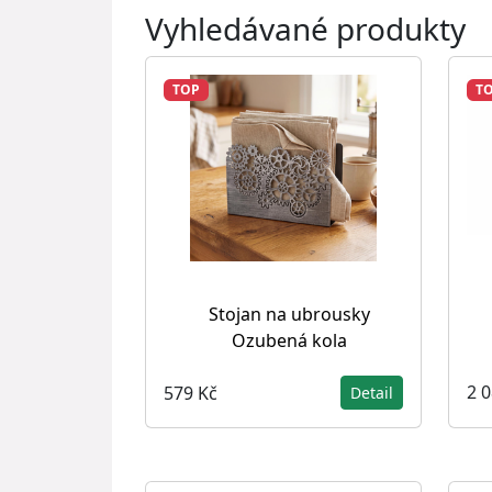
Vyhledávané produkty
TOP
T
Stojan na ubrousky
Ozubená kola
2 
579 Kč
Detail