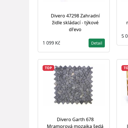
Divero 47298 Zahradní
židle skládací - týkové
dřevo
5 
1 099 Kč
Detail
TOP
T
Divero Garth 678
Mramorová mozaika šedá