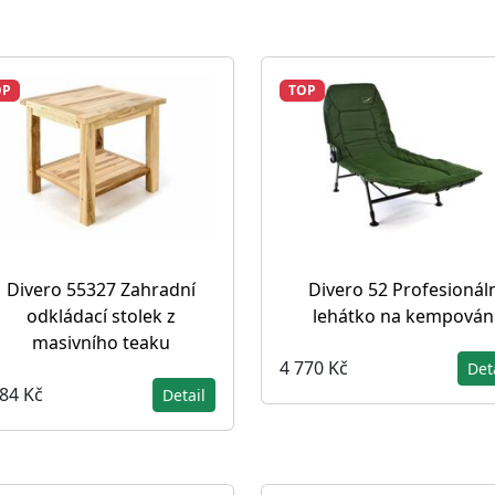
OP
TOP
Divero 55327 Zahradní
Divero 52 Profesionáln
odkládací stolek z
lehátko na kempován
masivního teaku
4 770 Kč
Det
084 Kč
Detail