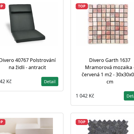
OP
TOP
Divero 40767 Polstrování
Divero Garth 1637
na židli - antracit
Mramorová mozaika 
červená 1 m2 - 30x30x0
042 Kč
cm
Detail
1 042 Kč
Det
OP
TOP