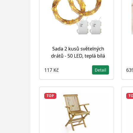
Sada 2 kusů světelných
drátů - 50 LED, teplá bílá
117 Kč
63
Detail
TOP
T