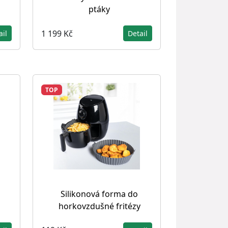
ptáky
1 199 Kč
ail
Detail
TOP
Silikonová forma do
horkovzdušné fritézy