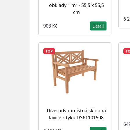
obklady 1 m² - 55,5 x 55,5
cm
6 
903 Kč
Detail
TOP
T
Diverodvoumístná sklopná
lavice z týku DS61101508
64