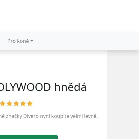
Pro koně
OLYWOOD hnědá
ené značky
Divero
nyní koupíte velmi levně.