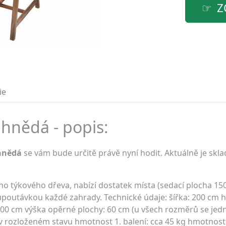
Z
ie
nědá - popis:
hnědá
se vám bude určitě právě nyní hodit. Aktuálně je skl
o týkového dřeva, nabízí dostatek místa (sedací plocha 150
upoutávkou každé zahrady. Technické údaje: šířka: 200 cm 
200 cm výška opěrné plochy: 60 cm (u všech rozměrů se jedn
rozloženém stavu hmotnost 1. balení: cca 45 kg hmotnost 2