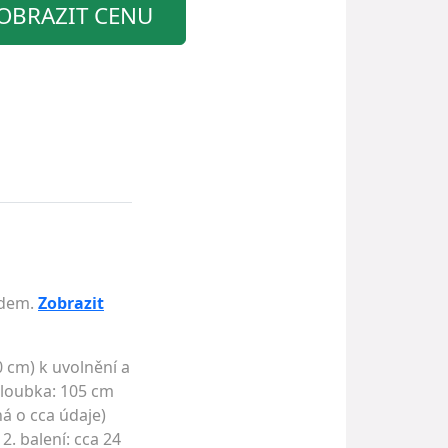
OBRAZIT CENU
adem.
Zobrazit
 cm) k uvolnění a
hloubka: 105 cm
á o cca údaje)
. balení: cca 24