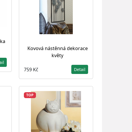
ika
Kovová nástěnná dekorace
květy
ail
759 Kč
Detail
TOP