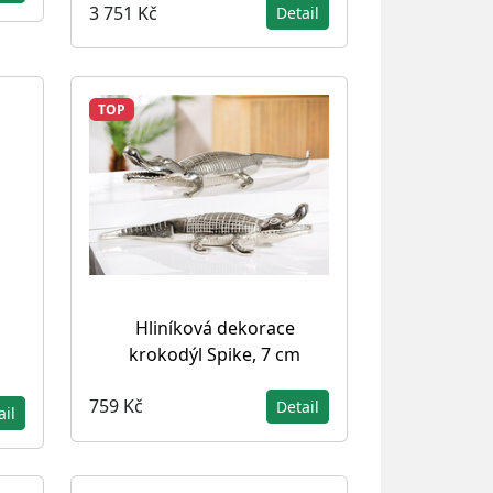
3 751 Kč
Detail
TOP
Hliníková dekorace
krokodýl Spike, 7 cm
759 Kč
Detail
ail