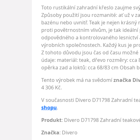
Toto rustikální zahradní křeslo zaujme s
Způsoby použití jsou rozmanité: ať už v za
bazénu nebo uvnitř. Teak je nejen krásný 
proti povětrnostním vlivům, je tak ideální 
odpovědného a kontrolovaného lesnictví a
výrobních společnostech. Každý kus je p
Z tohoto důvodu jsou čas od času možné m
údaje: materiál: teak, dřevo rozměry: cca 8
opěrka zad a loktů: cca 68/83 cm Obsah ba
Tento výrobek má na svědomí
značka Di
4 306 Kč.
V současnosti Divero D71798 Zahradní tea
shopu
.
Produkt
: Divero D71798 Zahradní teakové
Značka
:
Divero