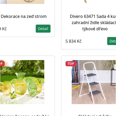
Dekorace na zeď strom
Divero 63471 Sada 4 ku
zahradní židle skládací
9 Kč
týkové dřevo
Detail
5 834 Kč
Det
OP
TOP