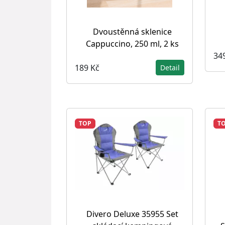
Dvoustěnná sklenice
Cappuccino, 250 ml, 2 ks
34
189 Kč
Detail
TOP
T
Divero Deluxe 35955 Set