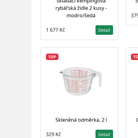
skládací kempingová
S
rybářská židle 2 kusy -
37
modro/šedá
1 677 Kč
Detail
TOP
T
Skleněná odměrka, 2 l
329 Kč
Detail