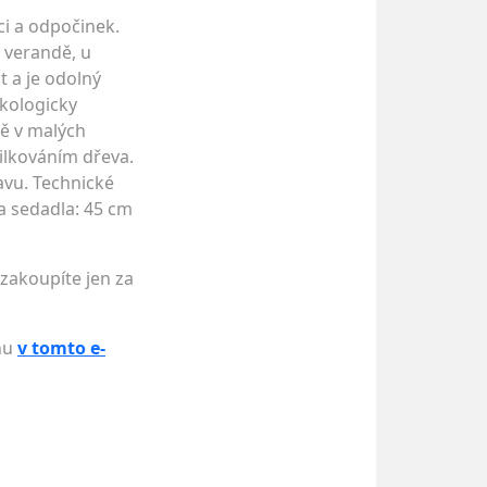
ci a odpočinek.
a verandě, u
t a je odolný
ekologicky
ně v malých
ilkováním dřeva.
avu. Technické
ka sedadla: 45 cm
 zakoupíte jen za
enu
v tomto e-