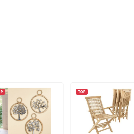
OP
TOP