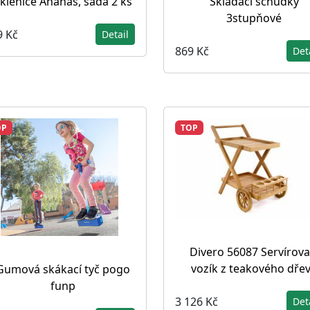
klenice Ananas, sada 2 ks
Skládací schůdky
3stupňové
9 Kč
Detail
869 Kč
Det
OP
TOP
Divero 56087 Servírova
vozík z teakového dře
Gumová skákací tyč pogo
funp
3 126 Kč
Det