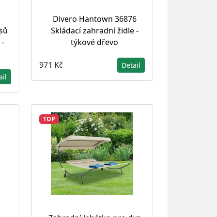
Divero Hantown 36876
Skládací zahradní židle -
sů
týkové dřevo
 -
971 Kč
Detail
ail
TOP