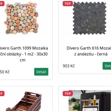
OP
TOP
ivero Garth 1099 Mozaika
Divero Garth 616 Moza
íční oblázky - 1 m2 - 30x30
z andezitu - černá
cm
903 Kč
Det
250 Kč
Detail
OP
TOP