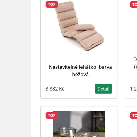
TOP
T
D
ř
Nastavitelné lehátko, barva
béžová
1 
3 882 Kč
Detail
TOP
T