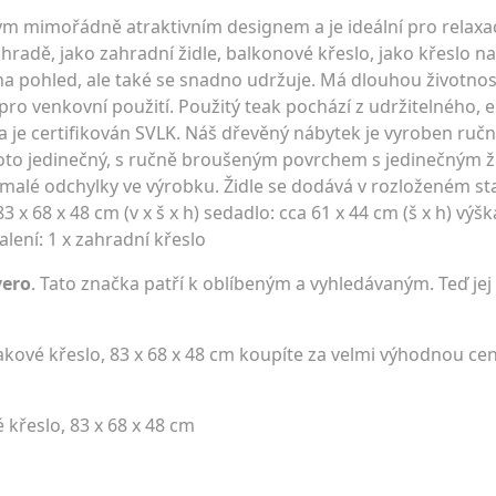
vým mimořádně atraktivním designem a je ideální pro relaxa
hradě, jako zahradní židle, balkonové křeslo, jako křeslo n
na pohled, ale také se snadno udržuje. Má dlouhou životnos
pro venkovní použití. Použitý teak pochází z udržitelného, ​​
 je certifikován SVLK. Náš dřevěný nábytek je vyroben ruč
roto jedinečný, s ručně broušeným povrchem s jedinečným ž
alé odchylky ve výrobku. Židle se dodává v rozloženém st
3 x 68 x 48 cm (v x š x h) sedadlo: cca 61 x 44 cm (š x h) výš
lení: 1 x zahradní křeslo
vero
. Tato značka patří k oblíbeným a vyhledávaným. Teď jej
kové křeslo, 83 x 68 x 48 cm koupíte za velmi výhodnou c
 křeslo, 83 x 68 x 48 cm