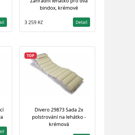
Zahradní lehátko pro dva
bindox, krémové
3 259 Kč
ail
Detail
TOP
cí
Divero 29873 Sada 2x
va
polstrování na lehátko -
krémová
ail