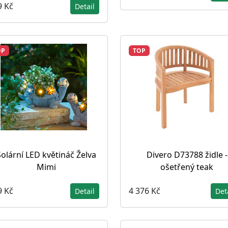
9 Kč
Detail
OP
TOP
Solární LED květináč Želva
Divero D73788 židle -
Mimi
ošetřený teak
9 Kč
4 376 Kč
Detail
Det