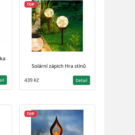
TOP
ika
Solární zápich Hra stínů
439 Kč
ail
Detail
TOP