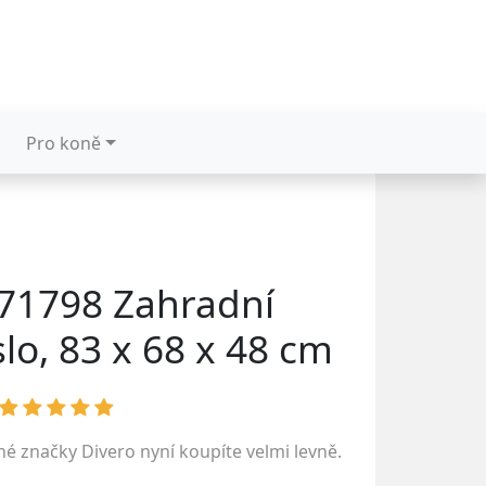
Pro koně
71798 Zahradní
lo, 83 x 68 x 48 cm
ené značky
Divero
nyní koupíte velmi levně.