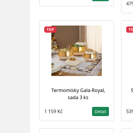
47
TOP
T
Termomisky Gala-Royal,
sada 3 ks
1 159 Kč
53
Detail