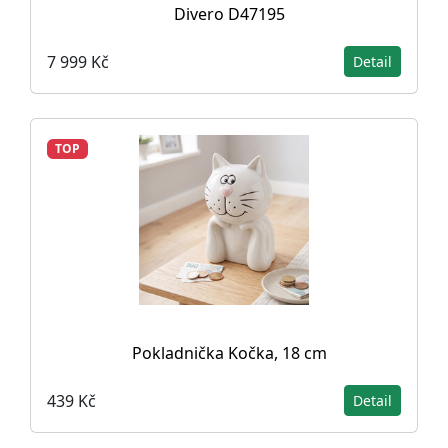
Divero D47195
7 999 Kč
Detail
TOP
Pokladnička Kočka, 18 cm
439 Kč
Detail