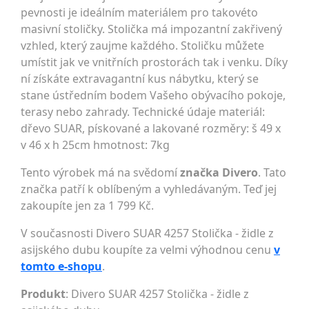
pevnosti je ideálním materiálem pro takovéto
masivní stoličky. Stolička má impozantní zakřivený
vzhled, který zaujme každého. Stoličku můžete
umístit jak ve vnitřních prostorách tak i venku. Díky
ní získáte extravagantní kus nábytku, který se
stane ústředním bodem Vašeho obývacího pokoje,
terasy nebo zahrady. Technické údaje materiál:
dřevo SUAR, pískované a lakované rozměry: š 49 x
v 46 x h 25cm hmotnost: 7kg
Tento výrobek má na svědomí
značka Divero
. Tato
značka patří k oblíbeným a vyhledávaným. Teď jej
zakoupíte jen za 1 799 Kč.
V současnosti Divero SUAR 4257 Stolička - židle z
asijského dubu koupíte za velmi výhodnou cenu
v
tomto e-shopu
.
Produkt
: Divero SUAR 4257 Stolička - židle z