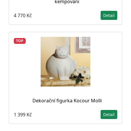
kempování
4 770 Kč
Detail
TOP
Dekorační figurka Kocour Molli
1 399 Kč
Detail