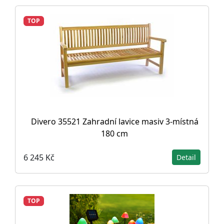
TOP
Divero 35521 Zahradní lavice masiv 3-místná
180 cm
6 245 Kč
Detail
TOP