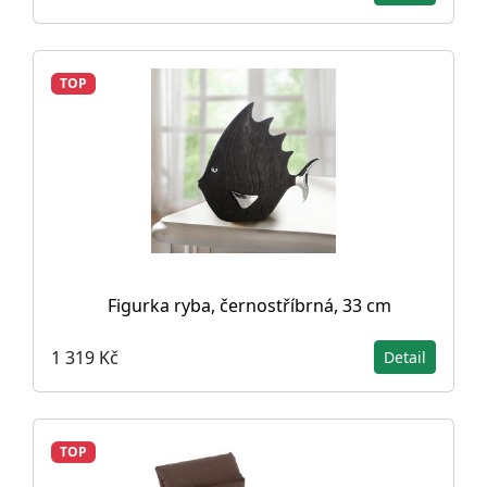
TOP
Figurka ryba, černostříbrná, 33 cm
1 319 Kč
Detail
TOP