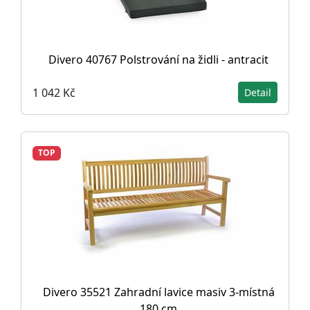
Divero 40767 Polstrování na židli - antracit
1 042 Kč
Detail
TOP
Divero 35521 Zahradní lavice masiv 3-místná
180 cm