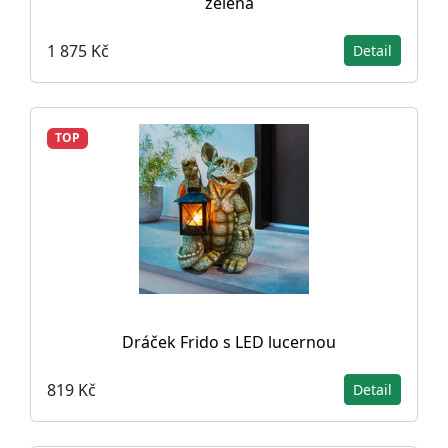
zelená
1 875 Kč
Detail
TOP
Dráček Frido s LED lucernou
819 Kč
Detail