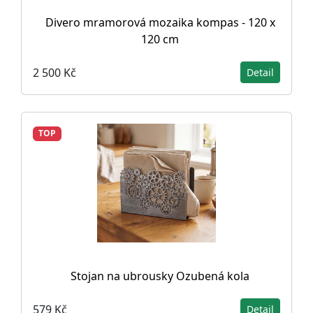
Divero mramorová mozaika kompas - 120 x
120 cm
2 500 Kč
Detail
TOP
Stojan na ubrousky Ozubená kola
579 Kč
Detail