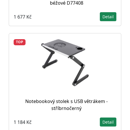
béžové D77408
1 677 Kč
Detail
TOP
Notebookový stolek s USB větrákem -
stříbrnočerný
1 184 Kč
Detail