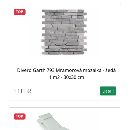
TOP
Divero Garth 793 Mramorová mozaika - šedá
1 m2 - 30x30 cm
1 111 Kč
Detail
TOP