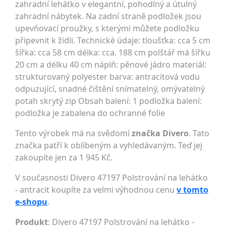
zahradní lehátko v elegantní, pohodlný a útulný
zahradní nábytek. Na zadní straně podložek jsou
upevňovací proužky, s kterými můžete podložku
připevnit k židli. Technické údaje: tloušťka: cca 5 cm
šířka: cca 58 cm délka: cca. 188 cm polštář má šířku
20 cm a délku 40 cm náplň: pěnové jádro materiál:
strukturovaný polyester barva: antracitová vodu
odpuzující, snadné čištění snímatelný, omývatelný
potah skrytý zip Obsah balení: 1 podložka balení:
podložka je zabalena do ochranné folie
Tento výrobek má na svědomí
značka Divero
. Tato
značka patří k oblíbeným a vyhledávaným. Teď jej
zakoupíte jen za 1 945 Kč.
V současnosti Divero 47197 Polstrování na lehátko
- antracit koupíte za velmi výhodnou cenu
v tomto
e-shopu
.
Produkt
: Divero 47197 Polstrování na lehátko -