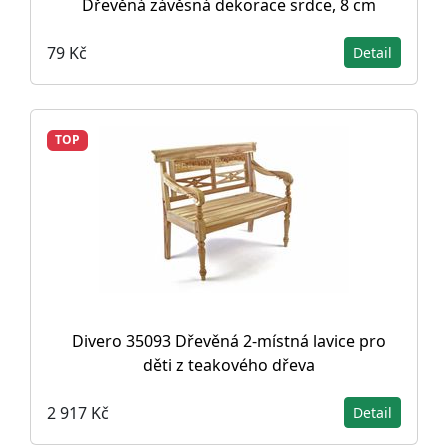
Dřevěná závěsná dekorace srdce, 8 cm
79 Kč
Detail
TOP
Divero 35093 Dřevěná 2-místná lavice pro
děti z teakového dřeva
2 917 Kč
Detail