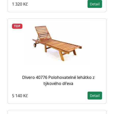
1 320 Kč
Detail
TOP
Divero 40776 Polohovatelné lehátko z
týkového dřeva
5 140 Kč
Detail