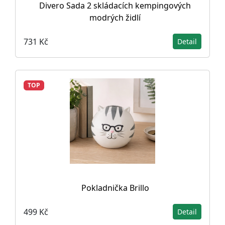
Divero Sada 2 skládacích kempingových
modrých židlí
731 Kč
Detail
TOP
Pokladnička Brillo
499 Kč
Detail