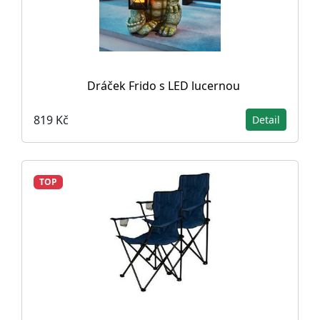
Dráček Frido s LED lucernou
819 Kč
Detail
TOP