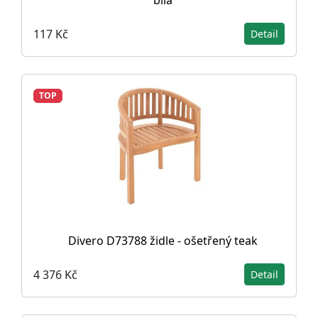
bílá
117 Kč
Detail
TOP
Divero D73788 židle - ošetřený teak
4 376 Kč
Detail