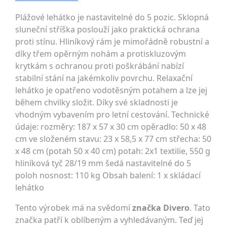
Plážové lehátko je nastavitelné do 5 pozic. Sklopná
sluneční stříška poslouží jako praktická ochrana
proti stínu. Hliníkový rám je mimořádně robustní a
díky třem opěrným nohám a protiskluzovým
krytkám s ochranou proti poškrábání nabízí
stabilní stání na jakémkoliv povrchu. Relaxační
lehátko je opatřeno vodotěsným potahem a lze jej
během chvilky složit. Díky své skladnosti je
vhodným vybavením pro letní cestování. Technické
údaje: rozměry: 187 x 57 x 30 cm opěradlo: 50 x 48
cm ve složeném stavu: 23 x 58,5 x 77 cm střecha: 50
x 48 cm (potah 50 x 40 cm) potah: 2x1 textilie, 550 g
hliníková tyč 28/19 mm šedá nastavitelné do 5
poloh nosnost: 110 kg Obsah balení: 1 x skládací
lehátko
Tento výrobek má na svědomí
značka Divero
. Tato
značka patří k oblíbeným a vyhledávaným. Teď jej