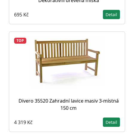
Dekorativní dřevěná miska
695 Kč
Detail
TOP
Divero 35520 Zahradní lavice masiv 3-místná
150 cm
4 319 Kč
Detail