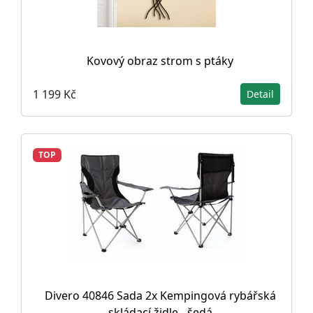
Kovový obraz strom s ptáky
1 199 Kč
Detail
TOP
Divero 40846 Sada 2x Kempingová rybářská
skládací židle - šedá