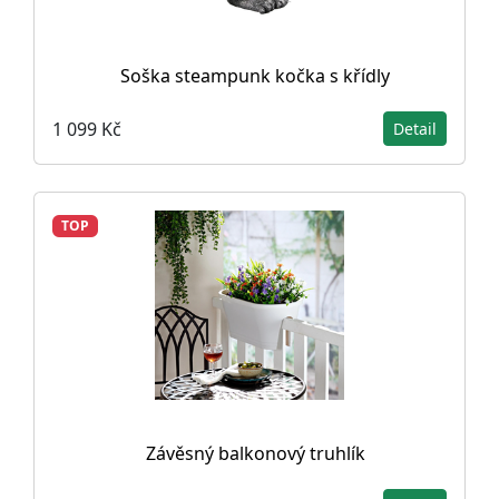
Soška steampunk kočka s křídly
1 099 Kč
Detail
TOP
Závěsný balkonový truhlík