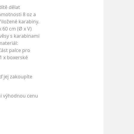
ítě dělat
hmotnosti 8 oz a
iložené karabiny.
x 60 cm (Ø x V)
ávěsy s karabinami
materiál:
část palce pro
 1 x boxerské
ď jej zakoupíte
lmi výhodnou cenu