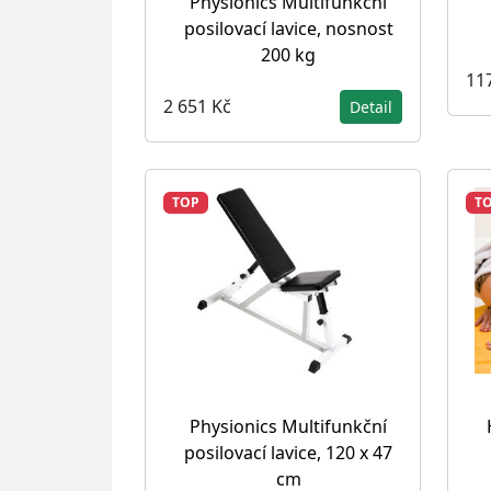
Physionics Multifunkční
posilovací lavice, nosnost
200 kg
11
2 651 Kč
Detail
TOP
T
Physionics Multifunkční
posilovací lavice, 120 x 47
cm