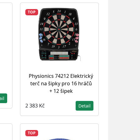
TOP
Physionics 74212 Elektrický
terč na šipky pro 16 hráčů
+ 12 šipek
ail
2 383 Kč
Detail
TOP