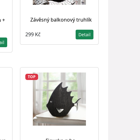
Závěsný balkonový truhlík
 +
299 Kč
Detail
ail
TOP