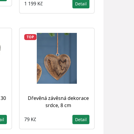
1 199 Kč
Detail
TOP
 30
Dřevěná závěsná dekorace
srdce, 8 cm
79 Kč
ail
Detail