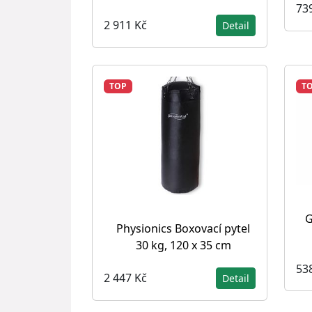
73
2 911 Kč
Detail
TOP
T
G
Physionics Boxovací pytel
30 kg, 120 x 35 cm
53
2 447 Kč
Detail