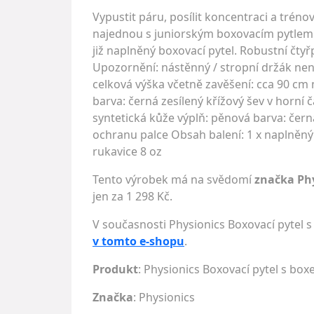
Vypustit páru, posílit koncentraci a tréno
najednou s juniorským boxovacím pytlem.
již naplněný boxovací pytel. Robustní čt
Upozornění: nástěnný / stropní držák není
celková výška včetně zavěšení: cca 90 cm 
barva: černá zesílený křížový šev v horní 
syntetická kůže výplň: pěnová barva: černá,
ochranu palce Obsah balení: 1 x naplněný
rukavice 8 oz
Tento výrobek má na svědomí
značka Ph
jen za 1 298 Kč.
V současnosti Physionics Boxovací pytel 
v tomto e-shopu
.
Produkt
: Physionics Boxovací pytel s box
Značka
:
Physionics