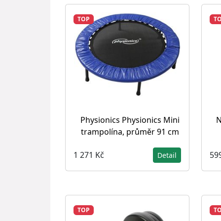
TOP
T
Physionics Physionics Mini
N
trampolína, průměr 91 cm
1 271 Kč
59
Detail
TOP
T