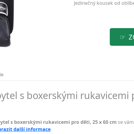
Jedinečný kousek od oblí
Z
ie
ytel s boxerskými rukavicemi p
ytel s boxerskými rukavicemi pro děti, 25 x 60 cm
se vám 
razit další informace
.