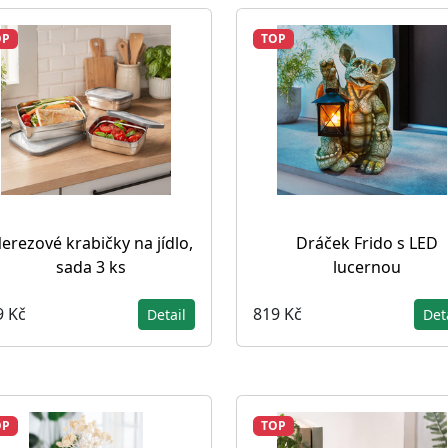
OP
TOP
erezové krabičky na jídlo,
Dráček Frido s LED
sada 3 ks
lucernou
9 Kč
819 Kč
Detail
Det
OP
TOP