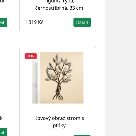
our
Figurka ryba,
černostříbrná, 33 cm
1 319 Kč
ail
Detail
TOP
ik
Kovový obraz strom s
ptáky
ail