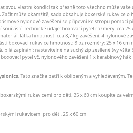
vat svou vlastní kondici tak přesně toto všechno může vaše d
 Začít může okamžitě, sada obsahuje boxerské rukavice o 
yřpásmové nylonové zavěšení se připevní ke stropu pomocí př
 součástí. Technické údaje: boxovací pytel rozměry: cca 25 
materiál: látka hmotnost: cca 8,7 kg zavěšení: 4 nylonové z
části boxovací rukavice hmotnost: 8 oz rozměry: 25 x 16 cm 
 bílá zapínání: nastavitelné na suchý zip zesílené švy všitá 
 boxovací pytel vč. nylonového zavěšení 1 x karabinový hák
ysionics
. Tato značka patří k oblíbeným a vyhledávaným. Te
s boxerskými rukavicemi pro děti, 25 x 60 cm koupíte za ve
erskými rukavicemi pro děti, 25 x 60 cm