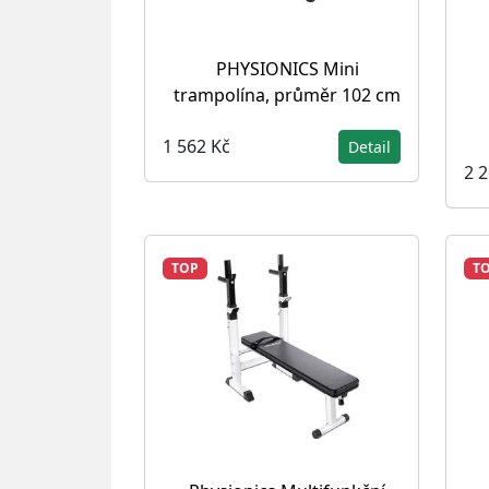
PHYSIONICS Mini
trampolína, průměr 102 cm
1 562 Kč
Detail
2 
TOP
T