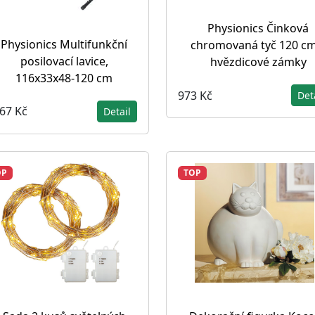
Physionics Činková
Physionics Multifunkční
chromovaná tyč 120 cm
posilovací lavice,
hvězdicové zámky
116x33x48-120 cm
973 Kč
Det
267 Kč
Detail
OP
TOP