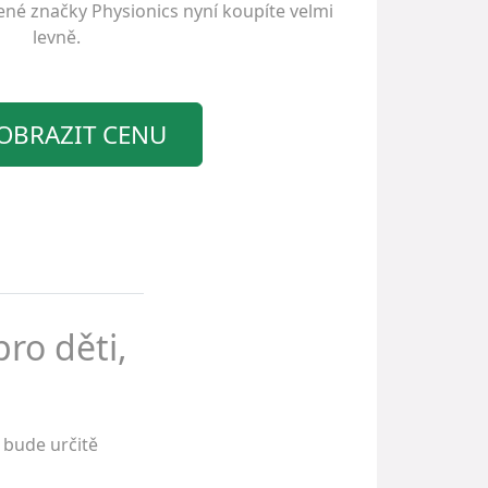
bené značky
Physionics
nyní koupíte velmi
levně.
OBRAZIT CENU
ro děti,
bude určitě