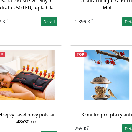
Sada 2 kusů světelných
Dekorační figurka Koc
drátů - 50 LED, teplá bílá
Molli
7 Kč
1 399 Kč
Detail
Det
OP
TOP
Hřejivý rašelinový polštář
Krmítko pro ptáky ant
48x30 cm
259 Kč
Det