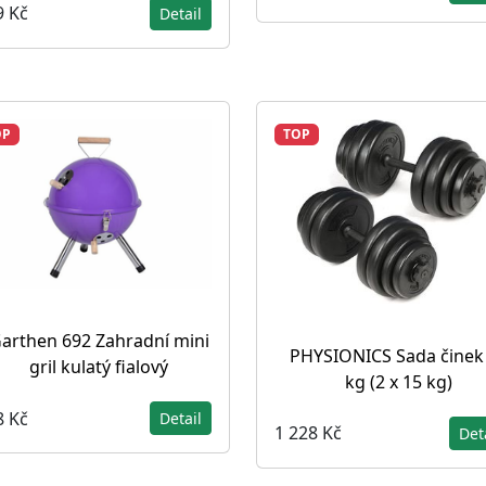
9 Kč
Detail
OP
TOP
arthen 692 Zahradní mini
PHYSIONICS Sada činek
gril kulatý fialový
kg (2 x 15 kg)
8 Kč
Detail
1 228 Kč
Det