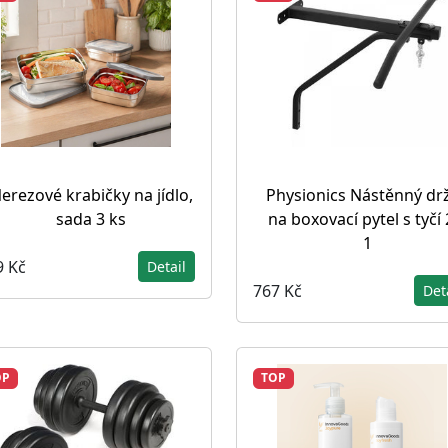
erezové krabičky na jídlo,
Physionics Nástěnný dr
sada 3 ks
na boxovací pytel s tyčí 
1
9 Kč
Detail
767 Kč
Det
OP
TOP