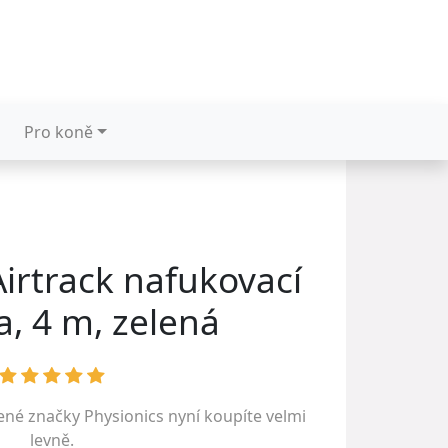
Pro koně
Airtrack nafukovací
a, 4 m, zelená
bené značky
Physionics
nyní koupíte velmi
levně.