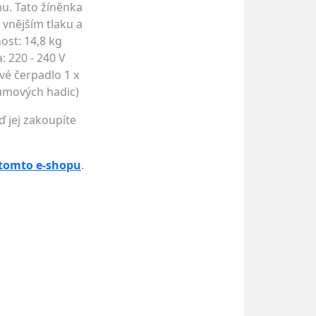
nu. Tato žíněnka
 vnějším tlaku a
ost: 14,8 kg
: 220 - 240 V
vé čerpadlo 1 x
gumových hadic)
ď jej zakoupíte
 tomto e-shopu
.