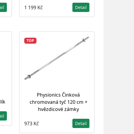
1 199 Kč
ail
Detail
TOP
Physionics Činková
lík
chromovaná tyč 120 cm +
hvězdicové zámky
ail
973 Kč
Detail