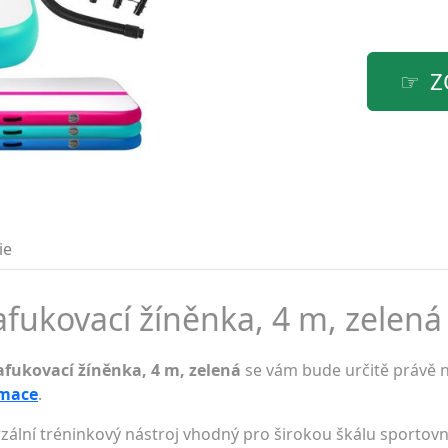
Z
ie
afukovací žíněnka, 4 m, zelená 
afukovací žíněnka, 4 m, zelená
se vám bude určitě právě n
rmace
.
ální tréninkový nástroj vhodný pro širokou škálu sportovníc