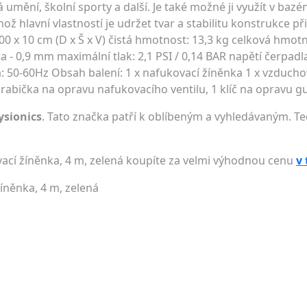
umění, školní sporty a další. Je také možné ji využít v bazé
ž hlavní vlastností je udržet tvar a stabilitu konstrukce při
00 x 10 cm (D x Š x V) čistá hmotnost: 13,3 kg celková hmotn
 - 0,9 mm maximální tlak: 2,1 PSI / 0,14 BAR napětí čerpadla
: 50-60Hz Obsah balení: 1 x nafukovací žíněnka 1 x vzducho
krabička na opravu nafukovacího ventilu, 1 klíč na opravu 
ysionics
. Tato značka patří k oblíbeným a vyhledávaným. Te
vací žíněnka, 4 m, zelená koupíte za velmi výhodnou cenu
v
žíněnka, 4 m, zelená