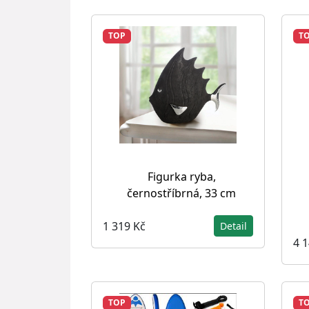
TOP
T
Figurka ryba,
černostříbrná, 33 cm
1 319 Kč
Detail
4 
TOP
T