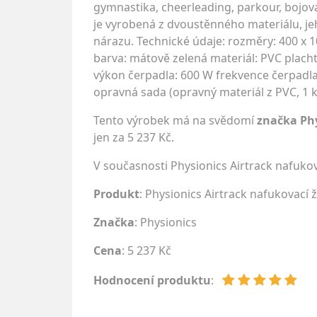
gymnastika, cheerleading, parkour, bojová 
je vyrobená z dvoustěnného materiálu, jeho
nárazu. Technické údaje: rozměry: 400 x 1
barva: mátově zelená materiál: PVC plachta
výkon čerpadla: 600 W frekvence čerpadla
opravná sada (opravný materiál z PVC, 1 
Tento výrobek má na svědomí
značka Ph
jen za 5 237 Kč.
V současnosti Physionics Airtrack nafuko
Produkt
: Physionics Airtrack nafukovací 
Značka
:
Physionics
Cena
: 5 237 Kč
Hodnocení produktu
: