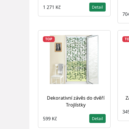
1 271 Kč
Detail
70
TOP
T
Dekorativní závěs do dvěří
Z
Trojlístky
34
599 Kč
Detail