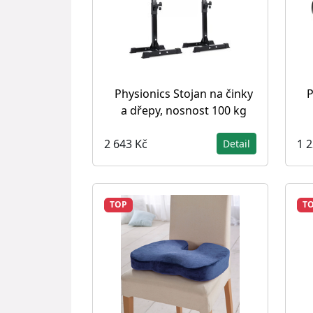
Physionics Stojan na činky
P
a dřepy, nosnost 100 kg
2 643 Kč
1 
Detail
TOP
T