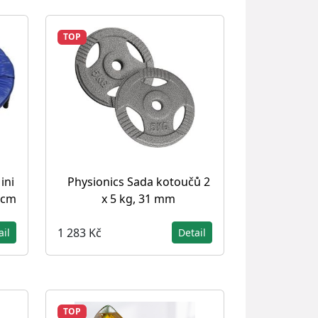
TOP
ini
Physionics Sada kotoučů 2
 cm
x 5 kg, 31 mm
1 283 Kč
ail
Detail
TOP