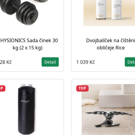
HYSIONICS Sada činek 30
Dvojbalíček na čištěn
kg (2 x 15 kg)
obličeje Rice
228 Kč
1 039 Kč
Detail
Det
OP
TOP