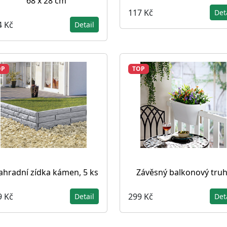
68 x 28 cm
117 Kč
Det
4 Kč
Detail
OP
TOP
ahradní zídka kámen, 5 ks
Závěsný balkonový truh
9 Kč
299 Kč
Detail
Det