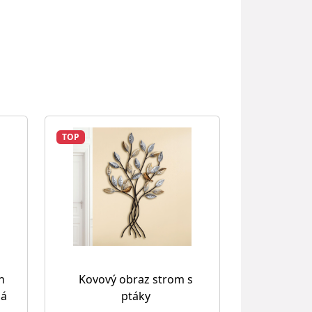
TOP
h
Kovový obraz strom s
lá
ptáky