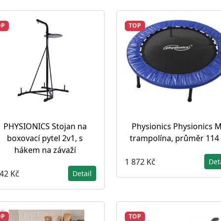
OP
TOP
PHYSIONICS Stojan na
Physionics Physionics M
boxovací pytel 2v1, s
trampolína, průměr 114
hákem na závaží
1 872 Kč
Det
142 Kč
Detail
OP
TOP