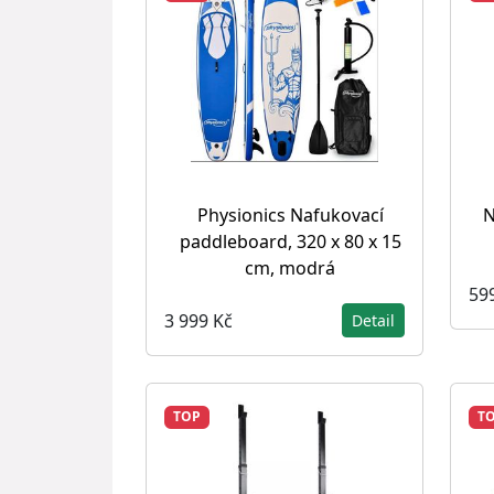
Physionics Nafukovací
N
paddleboard, 320 x 80 x 15
cm, modrá
59
3 999 Kč
Detail
TOP
T