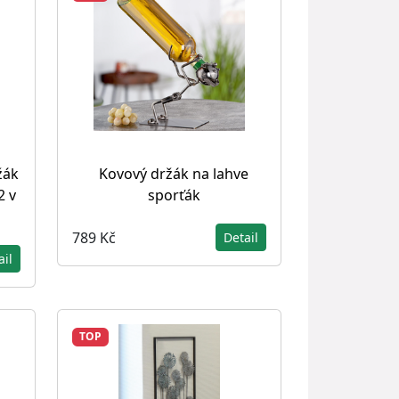
žák
Kovový držák na lahve
2 v
sporťák
789 Kč
Detail
ail
TOP