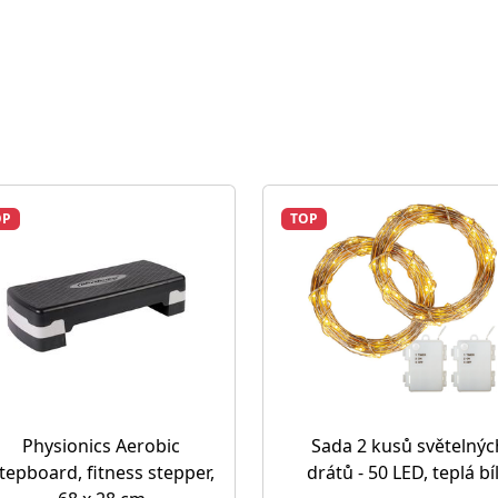
OP
TOP
Physionics Aerobic
Sada 2 kusů světelnýc
tepboard, fitness stepper,
drátů - 50 LED, teplá bí