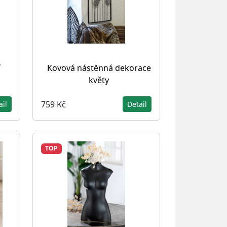
í
Kovová nástěnná dekorace
květy
759 Kč
ail
Detail
TOP