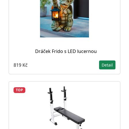
Dráček Frido s LED lucernou
819 Kč
Detail
TOP