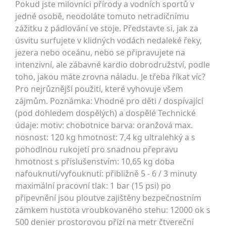
Pokud jste milovníci přírody a vodních sportů v
jedné osobě, neodoláte tomuto netradičnímu
zážitku z pádlování ve stoje. Představte si, jak za
úsvitu surfujete v klidných vodách nedaleké řeky,
jezera nebo oceánu, nebo se připravujete na
intenzivní, ale zábavné kardio dobrodružství, podle
toho, jakou máte zrovna náladu. Je třeba říkat víc?
Pro nejrůznější použití, které vyhovuje všem
zájmům. Poznámka: Vhodné pro děti / dospívající
(pod dohledem dospělých) a dospělé Technické
údaje: motiv: chobotnice barva: oranžová max.
nosnost: 120 kg hmotnost: 7,4 kg ultralehký a s
pohodlnou rukojetí pro snadnou přepravu
hmotnost s příslušenstvím: 10,65 kg doba
nafouknutí/vyfouknutí: přibližně 5 - 6 / 3 minuty
maximální pracovní tlak: 1 bar (15 psi) po
připevnění jsou ploutve zajištěny bezpečnostním
zámkem hustota vroubkovaného stehu: 12000 ok s
500 denier prostorovou přízí na metr čtvereční