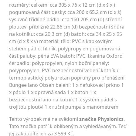
rozměry: celkem: cca 305 x 76 x 12 cm (d x š x )
pogumovaná část desky: cca 206 x 65,2 cm (d x š)
výsuvné třídílné pádlo: cca 160-205 cm (d) střední
ploutev: přibližně 22,86 cm (d) bezpečnostní šňůra
na kotníku: cca 20,3 cm (d) batoh: cca 34 x 25 x 95
cm (d x š x v) materiál: tělo: PVC s kapkovitým
stehem pádlo: hliník, polypropylen pogumovaná
část paluby: pěna EVA batoh: PVC, tkanina Oxford
čerpadlo: polypropylen, nylon boční panely:
polypropylen, PVC bezpečnostní vedení kotníku:
termoplastický polyuretan popruhy pro přenášení:
Bungee lano Obsah balení: 1 x nafukovací prkno 1
x pádlo 1 x opravná sada 1 x batoh 1 x
bezpečnostní lano na kotník 1 x systém pádel s
trojitou ploutví 1 x ruční pumpa s manometrem
Tento výrobek má na svědomí
značka Physionics
.
Tato značka patří k oblíbeným a vyhledávaným. Teď
jej zakoupíte jen za 3 599 Kč.