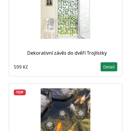
Dekorativní závěs do dvěří Trojlístky
599 Kč
Detail
TOP