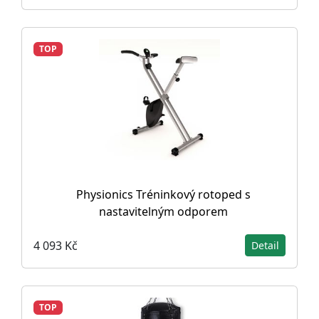
TOP
Physionics Tréninkový rotoped s
nastavitelným odporem
4 093 Kč
Detail
TOP