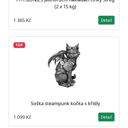
(2 x 15 kg)
1 365 Kč
Detail
TOP
Soška steampunk kočka s křídly
1 099 Kč
Detail