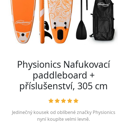
Physionics Nafukovací
paddleboard +
příslušenství, 305 cm
Jedinečný kousek od oblíbené značky
Physionics
nyní koupíte velmi levně.