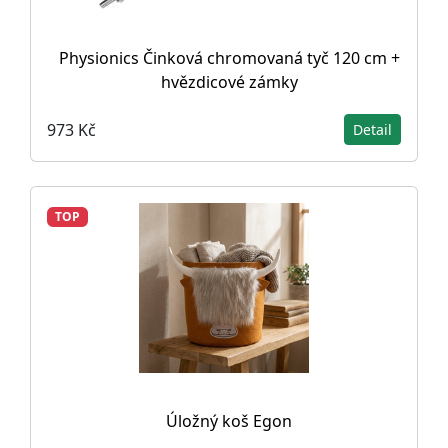
Physionics Činková chromovaná tyč 120 cm +
hvězdicové zámky
973 Kč
Detail
TOP
Úložný koš Egon