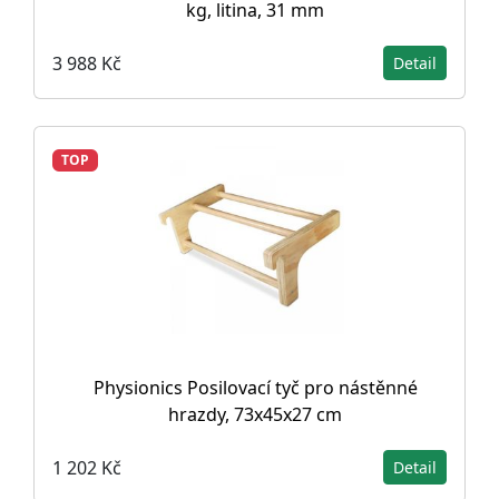
kg, litina, 31 mm
3 988 Kč
Detail
TOP
Physionics Posilovací tyč pro nástěnné
hrazdy, 73x45x27 cm
1 202 Kč
Detail