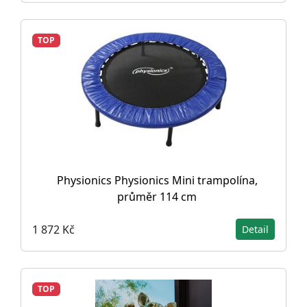
TOP
Physionics Physionics Mini trampolína,
průměr 114 cm
1 872 Kč
Detail
TOP