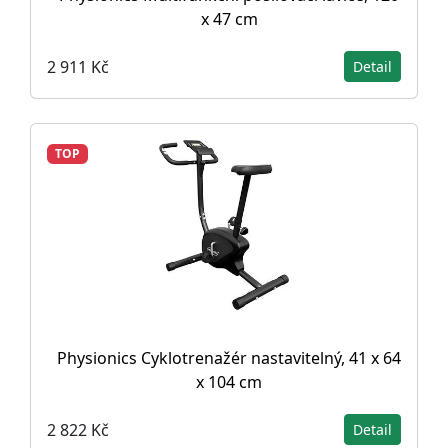
x 47 cm
2 911 Kč
Detail
TOP
Physionics Cyklotrenažér nastavitelný, 41 x 64
x 104 cm
2 822 Kč
Detail