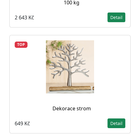
100 kg
2 643 Kč
Detail
TOP
Dekorace strom
649 Kč
Detail