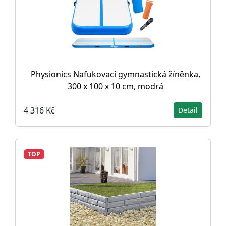
Physionics Nafukovací gymnastická žíněnka,
300 x 100 x 10 cm, modrá
4 316 Kč
Detail
TOP