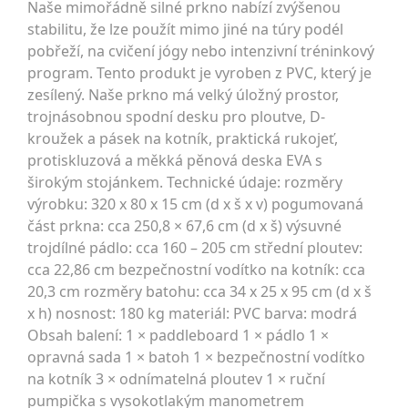
Naše mimořádně silné prkno nabízí zvýšenou
stabilitu, že lze použít mimo jiné na túry podél
pobřeží, na cvičení jógy nebo intenzivní tréninkový
program. Tento produkt je vyroben z PVC, který je
zesílený. Naše prkno má velký úložný prostor,
trojnásobnou spodní desku pro ploutve, D-
kroužek a pásek na kotník, praktická rukojeť,
protiskluzová a měkká pěnová deska EVA s
širokým stojánkem. Technické údaje: rozměry
výrobku: 320 x 80 x 15 cm (d x š x v) pogumovaná
část prkna: cca 250,8 × 67,6 cm (d x š) výsuvné
trojdílné pádlo: cca 160 – 205 cm střední ploutev:
cca 22,86 cm bezpečnostní vodítko na kotník: cca
20,3 cm rozměry batohu: cca 34 x 25 x 95 cm (d x š
x h) nosnost: 180 kg materiál: PVC barva: modrá
Obsah balení: 1 × paddleboard 1 × pádlo 1 ×
opravná sada 1 × batoh 1 × bezpečnostní vodítko
na kotník 3 × odnímatelná ploutev 1 × ruční
pumpička s vysokotlakým manometrem