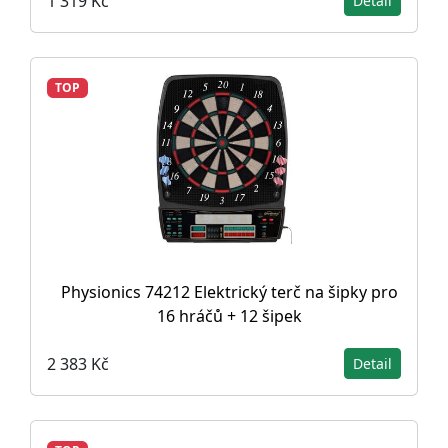
1 319 Kč
Detail
TOP
Physionics 74212 Elektrický terč na šipky pro
16 hráčů + 12 šipek
2 383 Kč
Detail