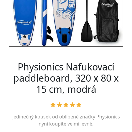
Physionics Nafukovací
paddleboard, 320 x 80 x
15 cm, modrá
Jedinečný kousek od oblíbené značky
Physionics
nyní koupíte velmi levně.