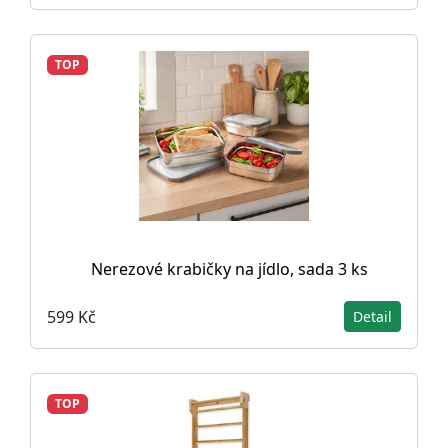
TOP
Nerezové krabičky na jídlo, sada 3 ks
599 Kč
Detail
TOP