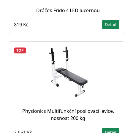
Dráček Frido s LED lucernou
819 Kč
Detail
TOP
Physionics Multifunkční posilovací lavice,
nosnost 200 kg
2 651 Kč
Detail