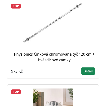
TOP
Physionics Činková chromovaná tyč 120 cm +
hvězdicové zámky
973 Kč
Detail
TOP