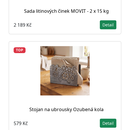
Sada litinových činek MOVIT - 2 x 15 kg
2 189 Kč
Detail
TOP
Stojan na ubrousky Ozubená kola
579 Kč
Detail