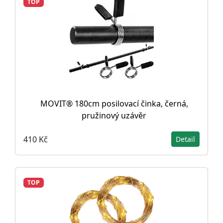
TOP
MOVIT® 180cm posilovací činka, černá,
pružinový uzávěr
410 Kč
Detail
TOP