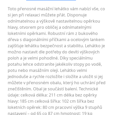
Toto přenosné masážní lehátko vám nabízí vše, co
si jen při relaxaci můžete přát. Disponuje
odnímatelnou a výškově nastavitelnou opěrkou
hlavy, otvorem pro obličej a odnímatelnými
loketními opěrkami. Robustní rám z bukového
dřeva s diagonálními příčkami a ocelovým lankem
zajišťuje lehátku bezpečnost a stabilitu. Lehátko je
možno nastavit dle potřeby do devíti výškových
poloh a je velmi pohodlné. Díky speciálnímu
potahu lehce odstraníte jakékoliv stopy po vodě,
potu nebo masážním oleji. Lehátko velmi
jednoduše a rychle rozložíte i složíte a uložit si jej
můžete v přenosném obalu, který ho uchrání před
znečištěním. Obal je součástí balení. Technické
údaje: celková délka: 211 cm délka bez opěrky
hlavy: 185 cm celková šířka: 102 cm šířka bez
loketních opěrek: 80 cm pracovní výška 9 stupňů
nastavení – od 65 co 87 cm hmotnost: 19 kg