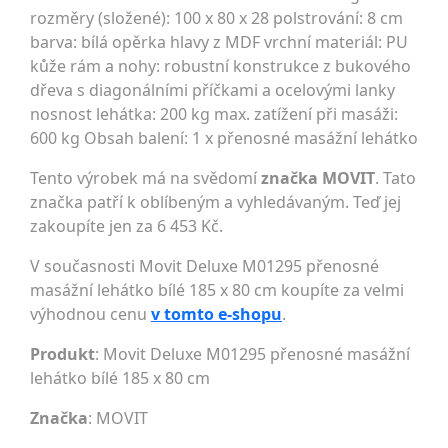
rozměry (složené): 100 x 80 x 28 polstrování: 8 cm
barva: bílá opěrka hlavy z MDF vrchní materiál: PU
kůže rám a nohy: robustní konstrukce z bukového
dřeva s diagonálními příčkami a ocelovými lanky
nosnost lehátka: 200 kg max. zatížení při masáži:
600 kg Obsah balení: 1 x přenosné masážní lehátko
Tento výrobek má na svědomí
značka MOVIT
. Tato
značka patří k oblíbeným a vyhledávaným. Teď jej
zakoupíte jen za 6 453 Kč.
V současnosti Movit Deluxe M01295 přenosné
masážní lehátko bílé 185 x 80 cm koupíte za velmi
výhodnou cenu
v tomto e-shopu
.
Produkt
: Movit Deluxe M01295 přenosné masážní
lehátko bílé 185 x 80 cm
Značka
:
MOVIT