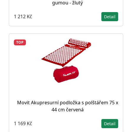
gumou - žlutý
1 212 Kč
Detail
TOP
Movit Akupresurní podložka s polštářem 75 x
44 cm červená
1 169 Kč
Detail