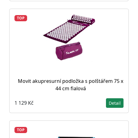
TOP
Movit akupresurní podložka s polštářem 75 x
44 cm fialová
1 129 Kč
Detail
TOP