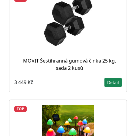
MOVIT Šestihranná gumová činka 25 kg,
sada 2 kusů
3 449 Kč
Detail
TOP