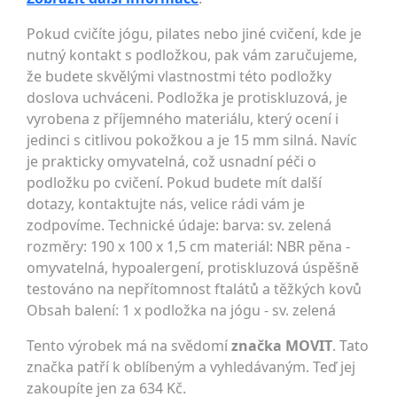
Pokud cvičíte jógu, pilates nebo jiné cvičení, kde je
nutný kontakt s podložkou, pak vám zaručujeme,
že budete skvělými vlastnostmi této podložky
doslova uchváceni. Podložka je protiskluzová, je
vyrobena z příjemného materiálu, který ocení i
jedinci s citlivou pokožkou a je 15 mm silná. Navíc
je prakticky omyvatelná, což usnadní péči o
podložku po cvičení. Pokud budete mít další
dotazy, kontaktujte nás, velice rádi vám je
zodpovíme. Technické údaje: barva: sv. zelená
rozměry: 190 x 100 x 1,5 cm materiál: NBR pěna -
omyvatelná, hypoalergení, protiskluzová úspěšně
testováno na nepřítomnost ftalátů a těžkých kovů
Obsah balení: 1 x podložka na jógu - sv. zelená
Tento výrobek má na svědomí
značka MOVIT
. Tato
značka patří k oblíbeným a vyhledávaným. Teď jej
zakoupíte jen za 634 Kč.