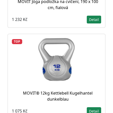
MOVIT Jóga podložka na cvičení, 190 x 100
cm, fialová
1 232 Kč
Detail
TOP
MOVIT® 12kg Kettlebell Kugelhantel
dunkelblau
1 075 Kč
Detail