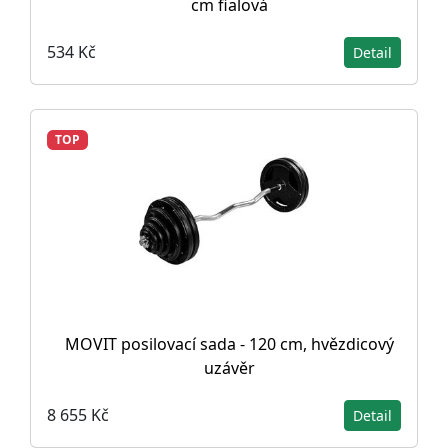
cm fialová
534 Kč
Detail
TOP
MOVIT posilovací sada - 120 cm, hvězdicový
uzávěr
8 655 Kč
Detail