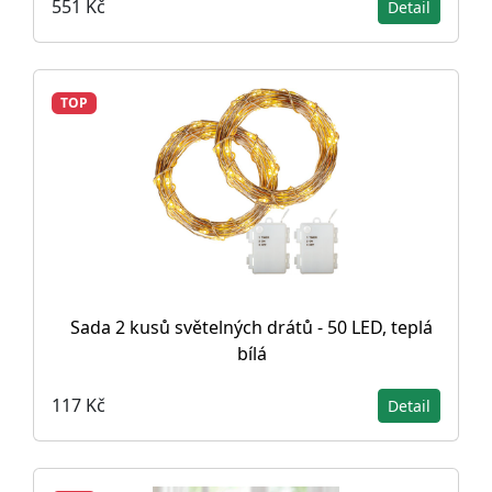
551 Kč
Detail
TOP
Sada 2 kusů světelných drátů - 50 LED, teplá
bílá
117 Kč
Detail