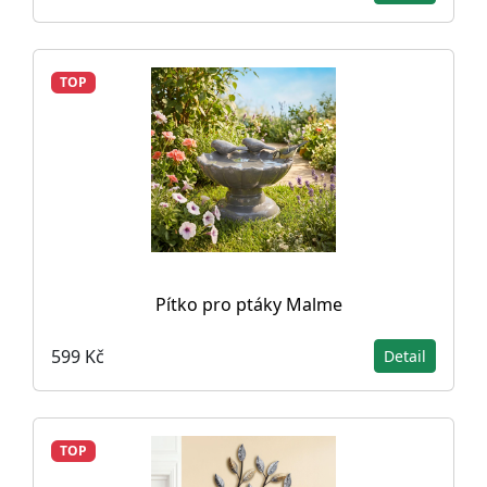
TOP
Pítko pro ptáky Malme
599 Kč
Detail
TOP