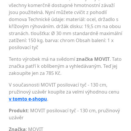
všechny komerčně dostupné hmotnostní závaží
jsou použitelná. Nyní můžete cvičit z pohodlí
domova Technické údaje: materiál: ocel, držadlo s
křížovým rýhováním. držák disku: 19,5 cm na obou
stranách. tloušťka: Ø 30 mm standardně maximální
zatížení: 150 kg. barva: chrom Obsah balení: 1 x
posilovací tyč
Tento výrobek má na svědomí
značka MOVIT
. Tato
značka patří k oblíbeným a vyhledávaným. Teď jej
zakoupíte jen za 785 Kč.
V současnosti MOVIT posilovací tyč - 130 cm,
pružinový uzávěr koupíte za velmi výhodnou cenu
v tomto e-shopu
.
Produkt
: MOVIT posilovací tyč - 130 cm, pružinový
uzávěr
Značka
:
MOVIT