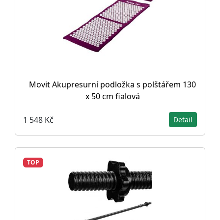
Movit Akupresurní podložka s polštářem 130
x 50 cm fialová
1 548 Kč
Detail
TOP