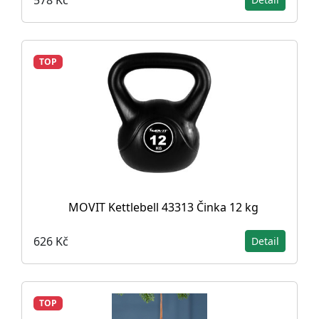
TOP
MOVIT Kettlebell 43313 Činka 12 kg
626 Kč
Detail
TOP