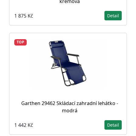
krémová
1 875 Kč
Detail
TOP
Garthen 29462 Skládací zahradní lehátko -
modrá
1 442 Kč
Detail