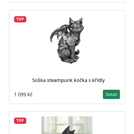
TOP
Soška steampunk kočka s křídly
1 099 Kč
Detail
TOP