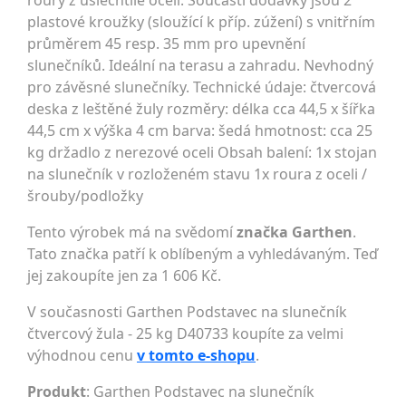
roury z ušlechtilé oceli. Součástí dodávky jsou 2
plastové kroužky (sloužící k příp. zúžení) s vnitřním
průměrem 45 resp. 35 mm pro upevnění
slunečníků. Ideální na terasu a zahradu. Nevhodný
pro závěsné slunečníky. Technické údaje: čtvercová
deska z leštěné žuly rozměry: délka cca 44,5 x šířka
44,5 cm x výška 4 cm barva: šedá hmotnost: cca 25
kg držadlo z nerezové oceli Obsah balení: 1x stojan
na slunečník v rozloženém stavu 1x roura z oceli /
šrouby/podložky
Tento výrobek má na svědomí
značka Garthen
.
Tato značka patří k oblíbeným a vyhledávaným. Teď
jej zakoupíte jen za 1 606 Kč.
V současnosti Garthen Podstavec na slunečník
čtvercový žula - 25 kg D40733 koupíte za velmi
výhodnou cenu
v tomto e-shopu
.
Produkt
: Garthen Podstavec na slunečník