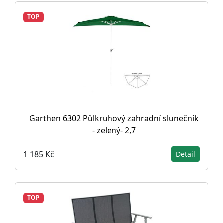
TOP
Garthen 6302 Půlkruhový zahradní slunečník
- zelený- 2,7
1 185 Kč
Detail
TOP