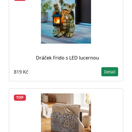
Dráček Frido s LED lucernou
819 Kč
Detail
TOP