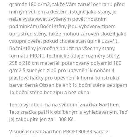
gramáž 180 g/m2, takže Vám zaručí ochranu před
mírným větrem a deštěm. (stejně jako stany, je
nelze vystavovat zvýšeným povětrnostním
podmínkám) Boční stěny jsou vybaveny zipem
uprostřed stěny, takže mohou zároveň sloužit jako
vstupní dveře, pokud chcete stan úplně uzavřít.
Boční stěny je možné použít na všechny stany
formátu PROFI. Technické údaje: rozměry stěny:
298 x 216 cm materiál: potahovaný polyamid 180
g/m2 5 suchých zipů pro upevnění k nohám 4
plastové háčky pro upevnění k horní konstrukci
barva: černá Obsah balení: 1x boční stěna se zipem
1x boční stěna bez zipu a bez okna
Tento výrobek má na svědomí
značka Garthen
.
Tato značka patří k oblíbeným a vyhledávaným. Teď
jej zakoupíte jen za 1 308 Kč.
V současnosti Garthen PROFI 30683 Sada 2