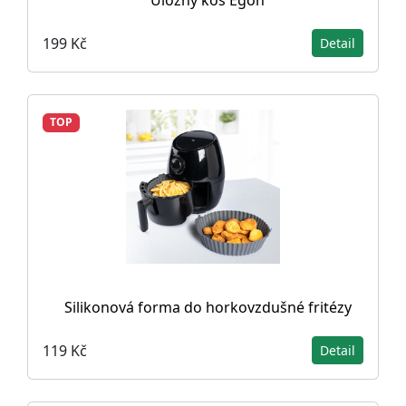
Úložný koš Egon
199 Kč
Detail
TOP
Silikonová forma do horkovzdušné fritézy
119 Kč
Detail