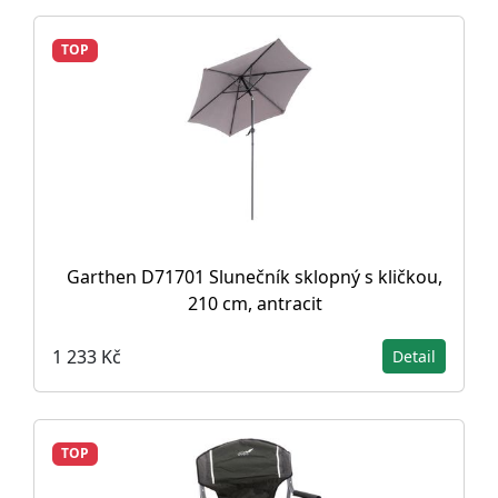
TOP
Garthen D71701 Slunečník sklopný s kličkou,
210 cm, antracit
1 233 Kč
Detail
TOP