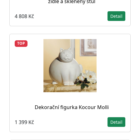
židle a skleněný stůl
4 808 Kč
Detail
TOP
Dekorační figurka Kocour Molli
1 399 Kč
Detail