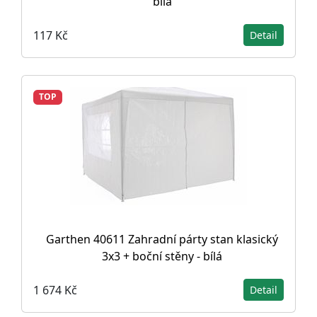
bílá
117 Kč
Detail
TOP
Garthen 40611 Zahradní párty stan klasický
3x3 + boční stěny - bílá
1 674 Kč
Detail