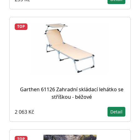
TOP
Garthen 61126 Zahradní skládací lehátko se
stříškou - béžové
2 063 Kč
Detail
TOP