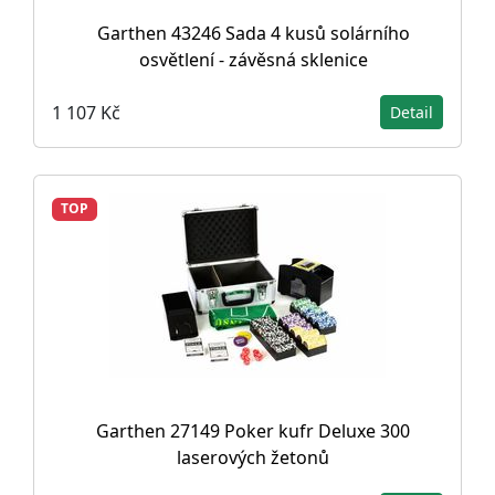
Garthen 43246 Sada 4 kusů solárního
osvětlení - závěsná sklenice
1 107 Kč
Detail
TOP
Garthen 27149 Poker kufr Deluxe 300
laserových žetonů