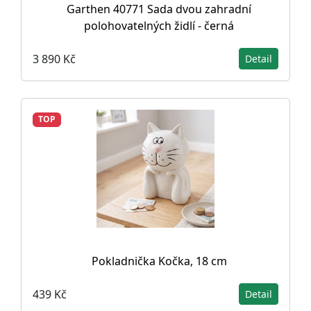
Garthen 40771 Sada dvou zahradní
polohovatelných židlí - černá
3 890 Kč
Detail
TOP
Pokladnička Kočka, 18 cm
439 Kč
Detail