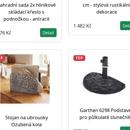
ahradní sada 2x hliníkové
cm - stylová rustikáln
skládací křeslo s
dekorace
podnožkou - antracit
1 482 Kč
Det
676 Kč
Detail
OP
TOP
Garthen 6298 Podstav
pro půlkulaté sluneční
Stojan na ubrousky
Ozubená kola