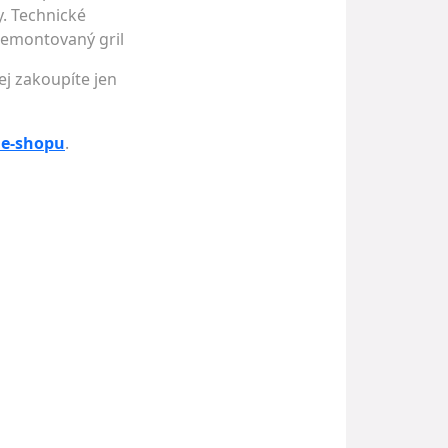
y. Technické
 demontovaný gril
ej zakoupíte jen
 e-shopu
.