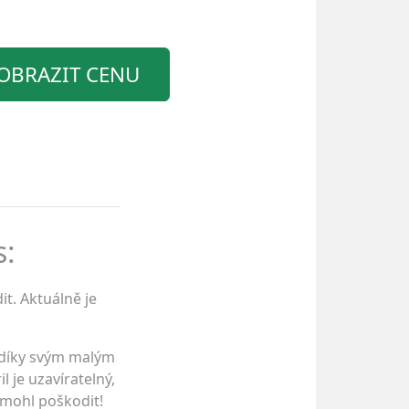
OBRAZIT CENU
s:
t. Aktuálně je
i díky svým malým
l je uzavíratelný,
e mohl poškodit!