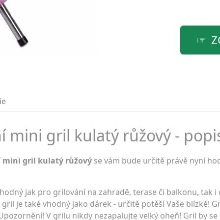
Z
ie
mini gril kulatý růžový - popi
mini gril kulatý růžový
se vám bude určitě právě nyní hodi
hodný jak pro grilování na zahradě, terase či balkonu, tak 
il je také vhodný jako dárek - určitě potěší Vaše blízké! Gri
Upozornění! V grilu nikdy nezapalujte velký oheň! Gril by s