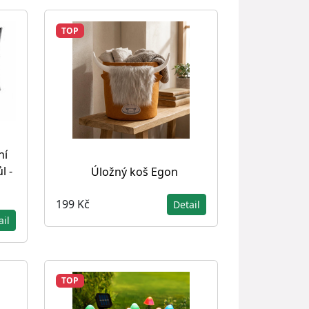
TOP
ní
l -
Úložný koš Egon
199 Kč
Detail
ail
TOP