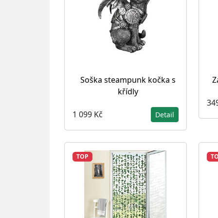
Soška steampunk kočka s
Z
křídly
34
1 099 Kč
Detail
TOP
T