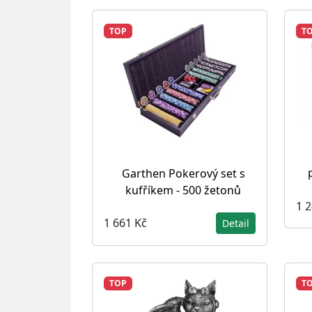
TOP
T
Garthen Pokerový set s
kufříkem - 500 žetonů
1 
1 661 Kč
Detail
TOP
T