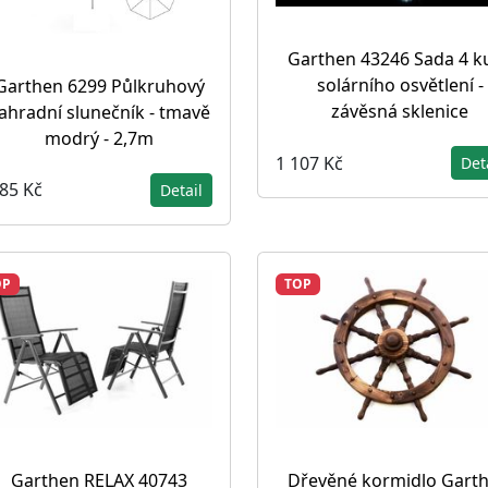
Garthen 43246 Sada 4 k
solárního osvětlení -
Garthen 6299 Půlkruhový
závěsná sklenice
ahradní slunečník - tmavě
modrý - 2,7m
1 107 Kč
Det
185 Kč
Detail
OP
TOP
Garthen RELAX 40743
Dřevěné kormidlo Garth