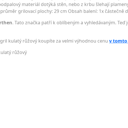
odpalový materiál dotýká stěn, nebo z krbu šlehají plamen
m průměr grilovací plochy: 29 cm Obsah balení: 1x částečně
rthen
. Tato značka patří k oblíbeným a vyhledávaným. Teď j
gril kulatý růžový koupíte za velmi výhodnou cenu
v tomto
kulatý růžový