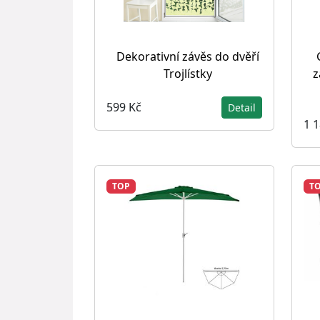
Dekorativní závěs do dvěří
Trojlístky
z
599 Kč
Detail
1 
TOP
T