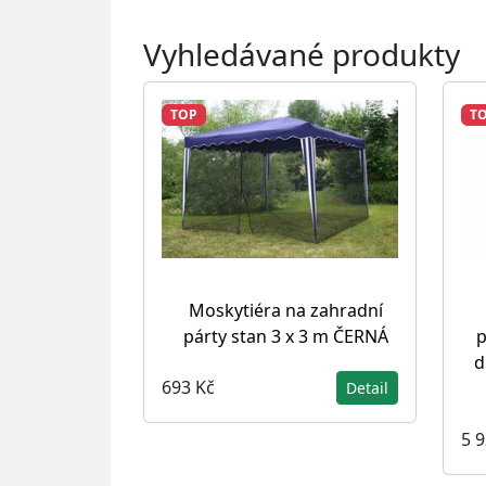
Vyhledávané produkty
TOP
T
Moskytiéra na zahradní
párty stan 3 x 3 m ČERNÁ
p
d
693 Kč
Detail
5 