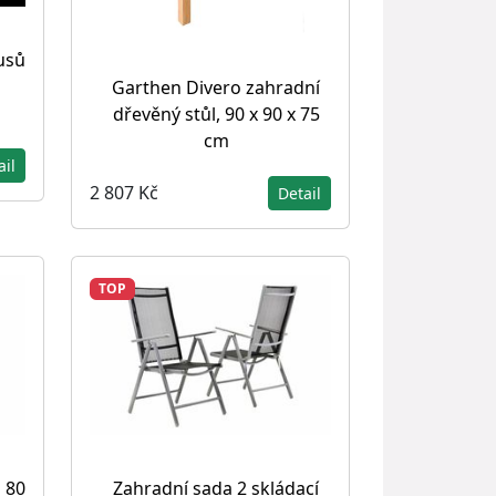
usů
Garthen Divero zahradní
dřevěný stůl, 90 x 90 x 75
cm
ail
2 807 Kč
Detail
TOP
 80
Zahradní sada 2 skládací