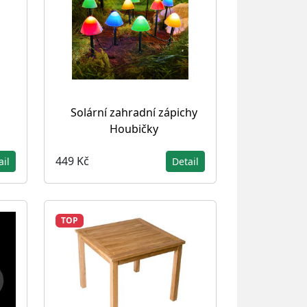
Solární zahradní zápichy
Houbičky
449 Kč
ail
Detail
TOP