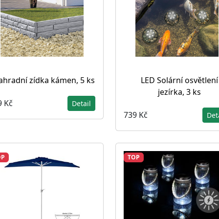
ahradní zídka kámen, 5 ks
LED Solární osvětlení
jezírka, 3 ks
9 Kč
Detail
739 Kč
Det
OP
TOP