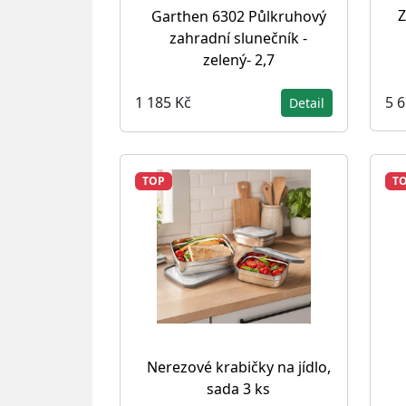
Z
Garthen 6302 Půlkruhový
zahradní slunečník -
zelený- 2,7
5 
1 185 Kč
Detail
TOP
T
Nerezové krabičky na jídlo,
sada 3 ks