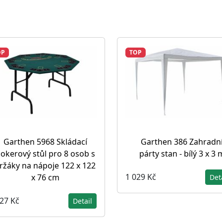
OP
TOP
Garthen 5968 Skládací
Garthen 386 Zahradn
okerový stůl pro 8 osob s
párty stan - bílý 3 x 3 
ržáky na nápoje 122 x 122
1 029 Kč
x 76 cm
Det
927 Kč
Detail