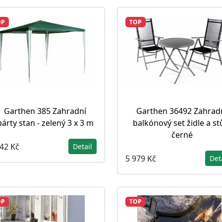
OP
TOP
Garthen 385 Zahradní
Garthen 36492 Zahrad
párty stan - zelený 3 x 3 m
balkónový set židle a stů
černé
242 Kč
Detail
5 979 Kč
Det
OP
TOP