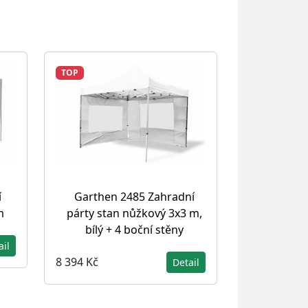
TOP
í
Garthen 2485 Zahradní
m
párty stan nůžkový 3x3 m,
bílý + 4 boční stěny
ail
8 394 Kč
Detail