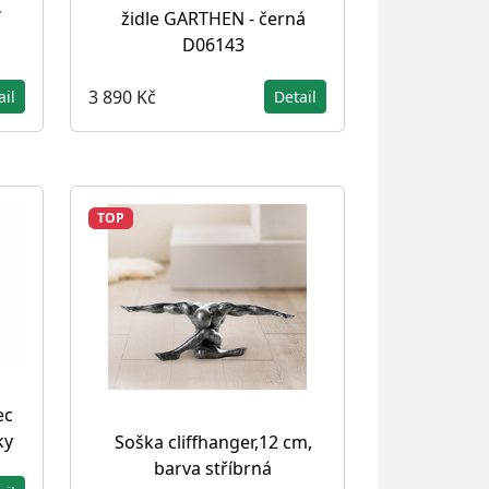
í
židle GARTHEN - černá
D06143
3 890 Kč
ail
Detail
TOP
ec
ky
Soška cliffhanger,12 cm,
barva stříbrná