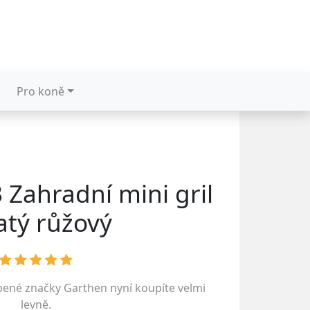
Pro koně
 Zahradní mini gril
atý růžový
íbené značky
Garthen
nyní koupíte velmi
levně.