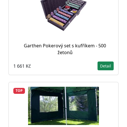
Garthen Pokerový set s kufříkem - 500
žetonů
1 661 Kč
Detail
TOP