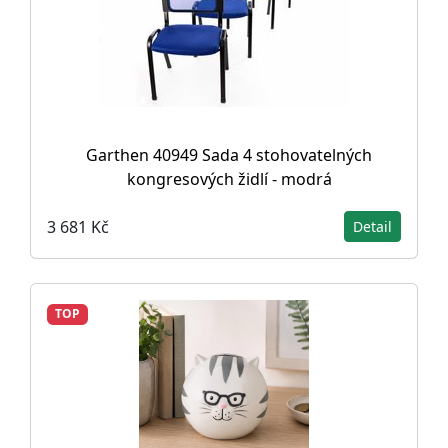
Garthen 40949 Sada 4 stohovatelných
kongresových židlí - modrá
3 681 Kč
Detail
TOP