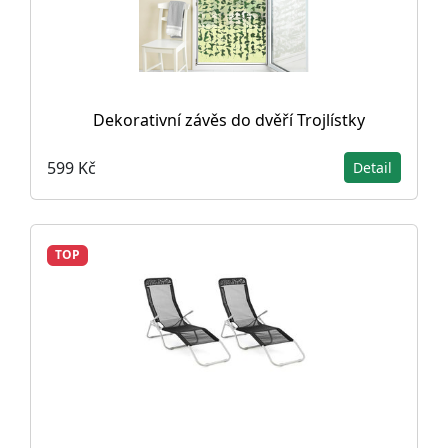
Dekorativní závěs do dvěří Trojlístky
599 Kč
Detail
TOP