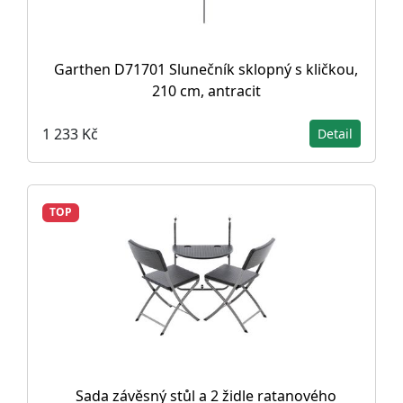
Garthen D71701 Slunečník sklopný s kličkou,
210 cm, antracit
1 233 Kč
Detail
TOP
Sada závěsný stůl a 2 židle ratanového