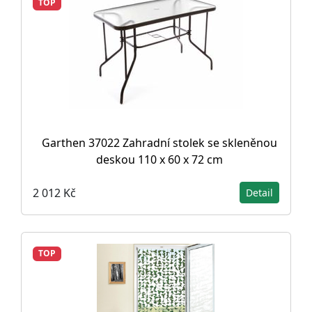
TOP
Garthen 37022 Zahradní stolek se skleněnou
deskou 110 x 60 x 72 cm
2 012 Kč
Detail
TOP