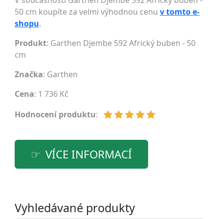
V současnosti Garthen Djembe 592 Africký buben -
50 cm koupíte za velmi výhodnou cenu
v tomto e-
shopu
.
Produkt
: Garthen Djembe 592 Africký buben - 50
cm
Značka
:
Garthen
Cena
: 1 736 Kč
Hodnocení produktu
:
VÍCE INFORMACÍ
Vyhledávané produkty