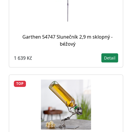
Garthen 54747 Slunečník 2,9 m sklopný -
béžový
1 639 Kč
Detail
TOP