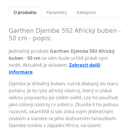
O produktu
Parametry
Kategorie
Garthen Djembe 592 Africký buben -
50 cm - popis:
Jedinečný produkt
Garthen Djembe 592 Africký
buben - 50 cm
se vám bude určitě právě nyní
hodit. Aktuálně je skladem.
Zobrazit další
informace
.
Djembe je dřevěný buben, ručně dlabaný do tvaru
poháru. Je to ryze africký nástroj, který si získal
velkou popularitu po celém světě. Lze ho používat
jako sóĺový nástroj i v soboru. Zkusíte-li ho jednou
rozeznít, okamžitě si vás získá svým jedinečným
zvukem a stanete se jeho doživotním fanouškem.
Djembe vzniklo v západní Africe, na území