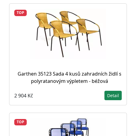
TOP
Garthen 35123 Sada 4 kusů zahradních židlí s
polyratanovým výpletem - béžová
2 904 Kč
Detail
TOP