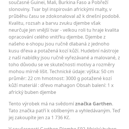
současné Guinei, Mali, Burkina Faso a Pobřeží
slonoviny. Tvar byl inspirován africkými malty, v
průběhu času se zdokonaloval až k dnešní podobě.
Kvalitu, rozsah a barvu zvuku djembe však
neurčuje jen vnější tvar - velkou roli tu hraje kvalita
opracování celého vnitřku djembe. Djembe z
našeho e-shopu jsou ručně dlabaná z jednoho
kusu dřeva a potažená kozí kůží. Hudební nástroje
z naší nabídky jsou ručně vyřezávané a malované, z
toho důvodu se ve skutečnosti motivy a rozměry
mohou mírně lišit. Technické údaje: výška: 50 cm
průměr: 22 cm hmotnost: 3000 g potažené kozí
kůží materiál : dřevo mahagon Obsah balení: 1 x
africký buben djembe
Tento výrobek má na svědomí
značka Garthen
.
Tato značka patří k oblíbeným a vyhledávaným. Teď
jej zakoupíte jen za 1 736 Kč.