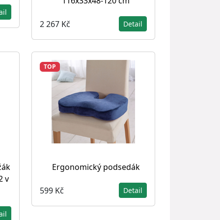
116x33x48-120 cm
ail
2 267 Kč
Detail
TOP
žák
Ergonomický podsedák
2 v
599 Kč
Detail
ail