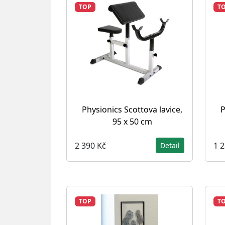
TOP
T
Physionics Scottova lavice,
P
95 x 50 cm
2 390 Kč
1 
Detail
TOP
T