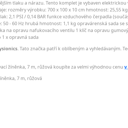
 vnějším tlaku a nárazu. Tento komplet je vybaven elektricko
e: rozměry výrobku: 700 x 100 x 10 cm hmotnost: 25,55 kg
lak: 2,1 PSI / 0,14 BAR funkce vzduchového čerpadla (součá
e: 50 - 60 Hz hrubá hmotnost: 1,1 kg opravárenská sada se s
čka na opravu nafukovacího ventilu 1 klíč na opravu gumov
o 1 x opravná sada
ysionics
. Tato značka patří k oblíbeným a vyhledávaným. Te
vací žíněnka, 7 m, růžová koupíte za velmi výhodnou cenu
v
žíněnka, 7 m, růžová