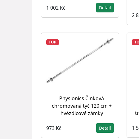
1 002 Kč
Detail
2 
TOP
T
Physionics Činková
chromovaná tyč 120 cm +
t
hvězdicové zámky
1 
973 Kč
Detail