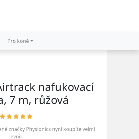
Pro koně
Airtrack nafukovací
a, 7 m, růžová
bené značky
Physionics
nyní koupíte velmi
levně.