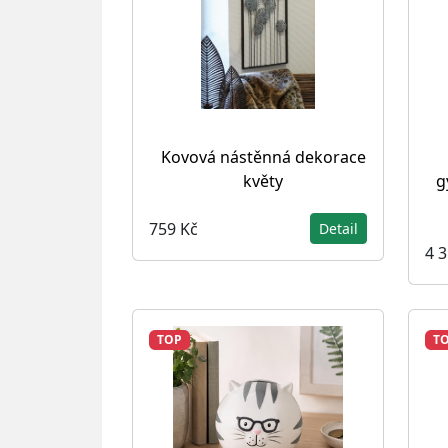
Kovová nástěnná dekorace
květy
g
759 Kč
Detail
4 
TOP
T