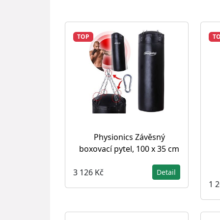
TOP
T
Physionics Závěsný
boxovací pytel, 100 x 35 cm
3 126 Kč
Detail
1 