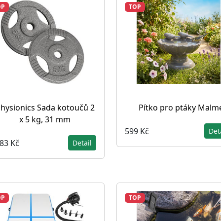
OP
TOP
hysionics Sada kotoučů 2
Pítko pro ptáky Malm
x 5 kg, 31 mm
599 Kč
Det
283 Kč
Detail
OP
TOP