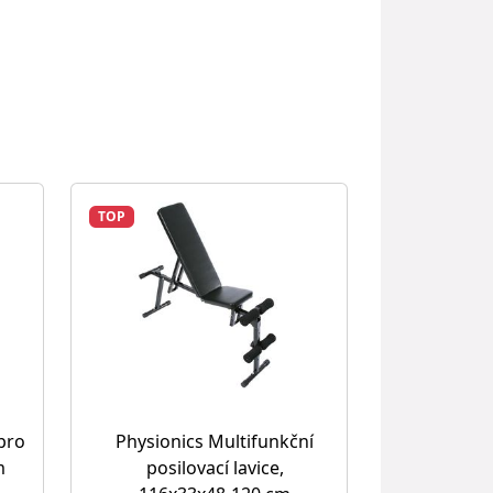
TOP
pro
Physionics Multifunkční
m
posilovací lavice,