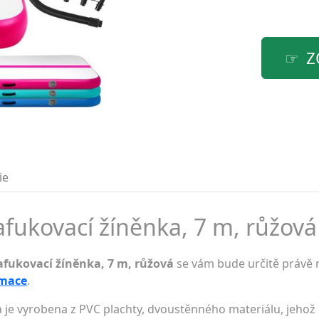
Z
ie
afukovací žíněnka, 7 m, růžová 
afukovací žíněnka, 7 m, růžová
se vám bude určitě právě n
rmace
.
 je vyrobena z PVC plachty, dvoustěnného materiálu, jehož h