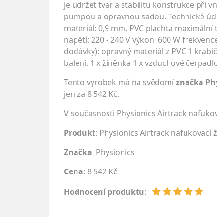
je udržet tvar a stabilitu konstrukce při
pumpou a opravnou sadou. Technické údaj
materiál: 0,9 mm, PVC plachta maximální t
napětí: 220 - 240 V výkon: 600 W frekvenc
dodávky): opravný materiál z PVC 1 krabi
balení: 1 x žíněnka 1 x vzduchové čerpadl
Tento výrobek má na svědomí
značka Ph
jen za 8 542 Kč.
V současnosti Physionics Airtrack nafuko
Produkt
: Physionics Airtrack nafukovací 
Značka
:
Physionics
Cena
: 8 542 Kč
Hodnocení produktu
: