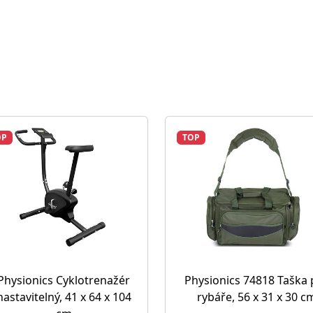
OP
TOP
Physionics Cyklotrenažér
Physionics 74818 Taška 
nastavitelný, 41 x 64 x 104
rybáře, 56 x 31 x 30 c