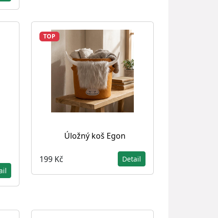
TOP
s
Úložný koš Egon
199 Kč
Detail
ail