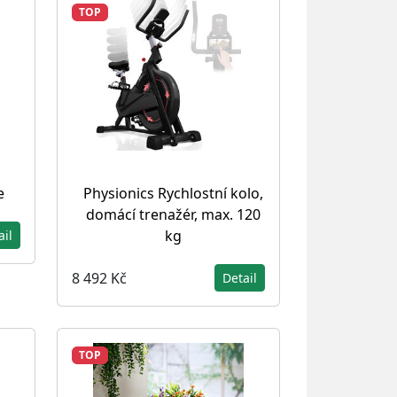
TOP
e
Physionics Rychlostní kolo,
domácí trenažér, max. 120
kg
ail
8 492 Kč
Detail
TOP