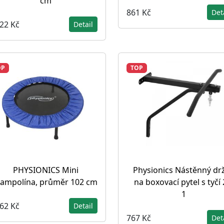
cm
861 Kč
Det
822 Kč
Detail
OP
TOP
PHYSIONICS Mini
Physionics Nástěnný dr
rampolína, průměr 102 cm
na boxovací pytel s tyčí 
1
562 Kč
Detail
767 Kč
Det