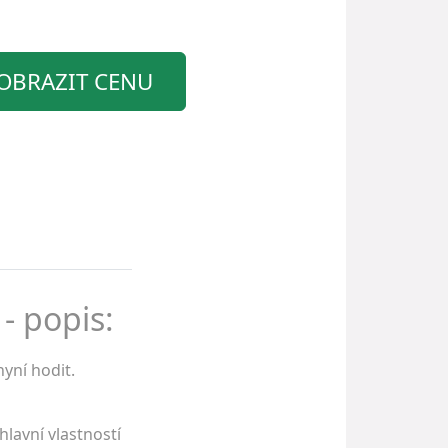
OBRAZIT CENU
- popis:
yní hodit.
lavní vlastností