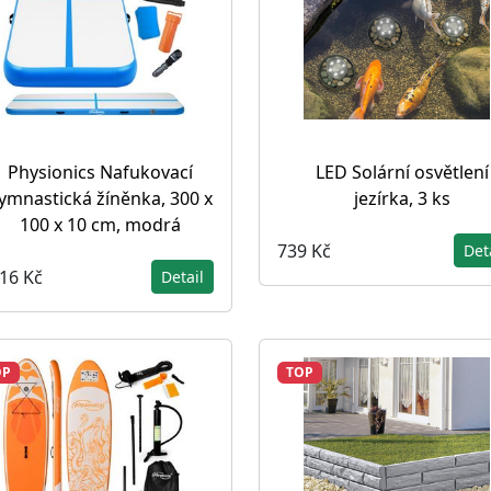
Physionics Nafukovací
LED Solární osvětlení
ymnastická žíněnka, 300 x
jezírka, 3 ks
100 x 10 cm, modrá
739 Kč
Det
316 Kč
Detail
OP
TOP