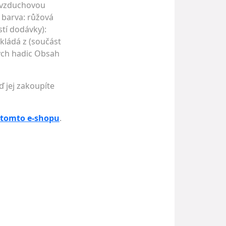
u vzduchovou
 barva: růžová
stí dodávky):
kládá z (součást
ých hadic Obsah
ď jej zakoupíte
 tomto e-shopu
.