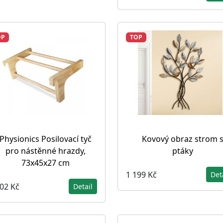
OP
TOP
Physionics Posilovací tyč
Kovový obraz strom 
pro nástěnné hrazdy,
ptáky
73x45x27 cm
1 199 Kč
Det
202 Kč
Detail