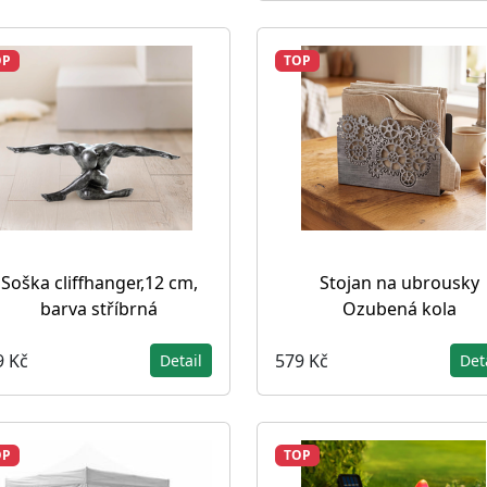
OP
TOP
Soška cliffhanger,12 cm,
Stojan na ubrousky
barva stříbrná
Ozubená kola
9 Kč
579 Kč
Detail
Det
OP
TOP