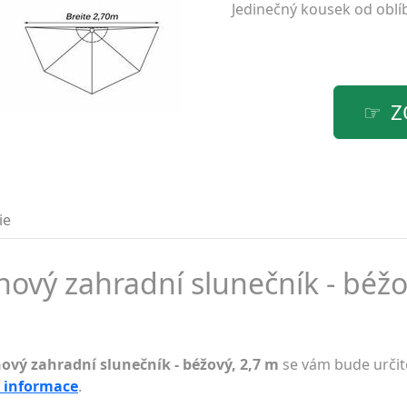
Jedinečný kousek od obl
Z
ie
ový zahradní slunečník - béžo
ový zahradní slunečník - béžový, 2,7 m
se vám bude určit
í informace
.