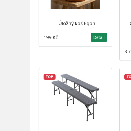
Úložný koš Egon
199 Kč
Detail
3 
TOP
T