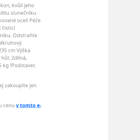
kon, kvůli jeho
ilitu slunečníku
akované oceli Péče
čisticí
níku. Odstraňte
ůlkruhový
 235 cm Výška
hůl: 2dílná,
5 kg !Podstavec
ej zakoupíte jen
ou cenu
v tomto e-