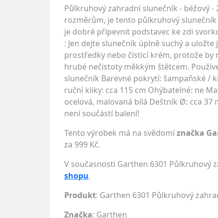
Půlkruhový zahradní slunečník - béžový - 
rozměrům, je tento půlkruhový slunečník 
je dobré připevnit podstavec ke zdi svorko
: Jen dejte slunečník úplně suchý a uložte 
prostředky nebo čisticí krém, protože b
hrubé nečistoty měkkým štětcem. Používe
slunečník Barevné pokrytí: šampaňské / k
ruční kliky: cca 115 cm Ohýbatelné: ne Mat
ocelová, malovaná bílá Deštník Ø: cca 37
není součástí balení!
Tento výrobek má na svědomí
značka Ga
za 999 Kč.
V současnosti Garthen 6301 Půlkruhový z
shopu
.
Produkt
: Garthen 6301 Půlkruhový zahrad
Značka
:
Garthen