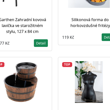
Garthen Zahradní kovová
Silikonová forma do
lavička ve starožitném
horkovzdušné fritézy
stylu, 127 x 84 cm
119 Kč
Det
777 Kč
Detail
OP
TOP