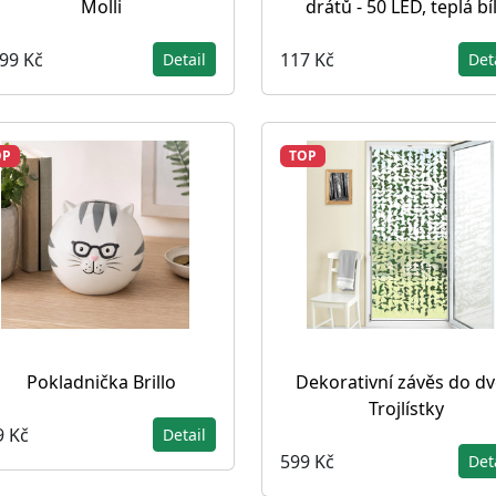
Molli
drátů - 50 LED, teplá bí
399 Kč
117 Kč
Detail
Det
OP
TOP
Pokladnička Brillo
Dekorativní závěs do dv
Trojlístky
9 Kč
Detail
599 Kč
Det