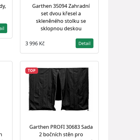
dy,
Garthen 35094 Zahradní
set dvou křesel a
skleněného stolku se
sklopnou deskou
ail
3 996 Kč
Detail
TOP
Garthen PROFI 30683 Sada
2 bočních stěn pro
h