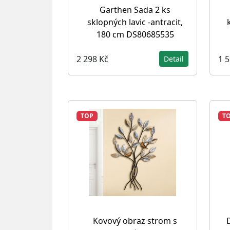
Garthen Sada 2 ks
sklopných lavic -antracit,
180 cm DS80685535
2 298 Kč
1 
Detail
TOP
T
Kovový obraz strom s