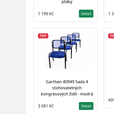
ptáky
1 199 Kč
1 
Detail
TOP
T
Garthen 40949 Sada 4
stohovatelných
kongresových židlí - modrá
49
3 681 Kč
Detail