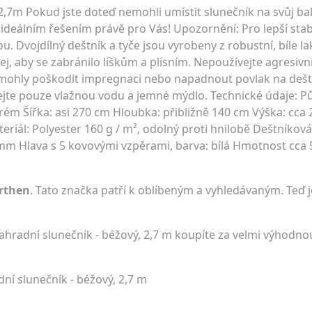
2,7m Pokud jste doteď nemohli umístit slunečník na svůj bal
ideálním řešením právě pro Vás! Upozornění: Pro lepší stab
u. Dvojdílný deštník a tyče jsou vyrobeny z robustní, bíle l
jej, aby se zabránilo líškům a plísním. Nepoužívejte agresivní 
y mohly poškodit impregnaci nebo napadnout povlak na dešt
jte pouze vlažnou vodu a jemné mýdlo. Technické údaje: P
rém Šířka: asi 270 cm Hloubka: přibližně 140 cm Výška: cca
eriál: Polyester 160 g / m², odolný proti hnilobě Deštníková 
 mm Hlava s 5 kovovými vzpěrami, barva: bílá Hmotnost cca 
rthen
. Tato značka patří k oblíbeným a vyhledávaným. Teď j
ahradní slunečník - béžový, 2,7 m koupíte za velmi výhodn
ní slunečník - béžový, 2,7 m