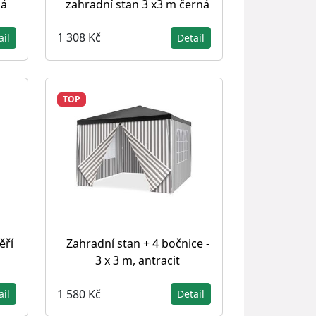
zahradní stan 3 x3 m černá
lá
1 308 Kč
Detail
ail
TOP
ěří
Zahradní stan + 4 bočnice -
3 x 3 m, antracit
1 580 Kč
ail
Detail