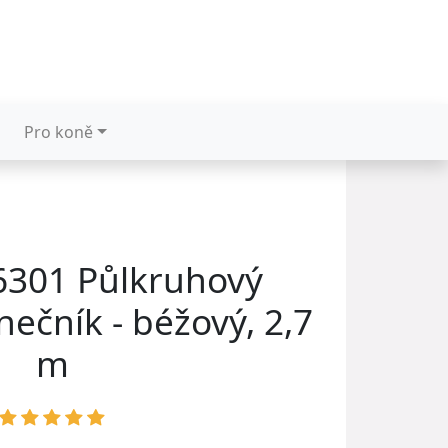
Pro koně
6301 Půlkruhový
nečník - béžový, 2,7
m