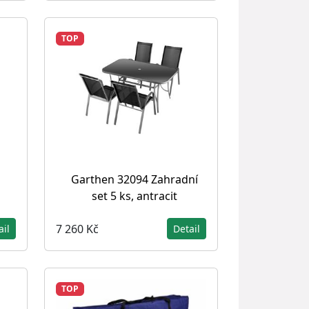
TOP
Garthen 32094 Zahradní
set 5 ks, antracit
7 260 Kč
ail
Detail
TOP