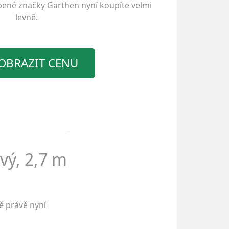
íbené značky
Garthen
nyní koupíte velmi
levně.
OBRAZIT CENU
vý, 2,7 m
ě právě nyní