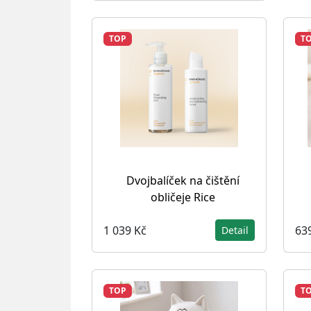
TOP
T
Dvojbalíček na čištění
obličeje Rice
1 039 Kč
63
Detail
TOP
T