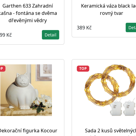
Garthen 633 Zahradní
Keramická váza black la
kašna - fontána se dvěma
rovný tvar
dřevěnými vědry
389 Kč
Det
599 Kč
Detail
OP
TOP
Dekorační figurka Kocour
Sada 2 kusů světelnýc