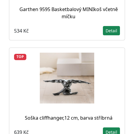
Garthen 9595 Basketbalový MINIkoš včetně
míčku
534 Kč
Detail
TOP
Soška cliffhanger,12 cm, barva stříbrná
639 Kč
Detail