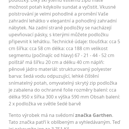
podložky. Díky skrytému všitému zipu máte
možnost potah kdykoliv sundat a vyčistit. Vkusné
polstrování je velmi pohodlné a promění Vaše
zahradní lehátko v elegantní a pohodlný zahradní
nábytek. Na zadní straně podložky se nacházejí
upevňovací pásky, s kterými můžete podložku
připevnit k lehátku. Technické údaje: tloušťka: cca 5
cm šířka: cca 58 cm délka: cca 188 cm velikost
segmentu (počínajíc od hlavy) 67 - 21 - 44 - 52 cm
polštář má šířku 20 cm a délku 40 cm náplň:
pěnové jádro materiál: strukturovaný polyester
barva: šedá vodu odpuzující, lehké čištění
snímatelný potah, omyvatelný skrytý zip podložka
je zabalena do ochranné folie rozměry balení: cca
délka 950 x šířka 300 x výška 590 mm Obsah balení:
2 x podložka ve světle šedé barvě
Tento výrobek má na svědomí
značka Garthen
.
Tato značka patří k oblíbeným a vyhledávaným. Teď