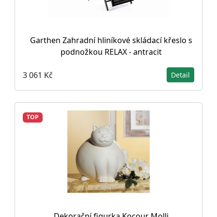
Garthen Zahradní hliníkové skládací křeslo s
podnožkou RELAX - antracit
3 061 Kč
Detail
TOP
Dekorační figurka Kocour Molli