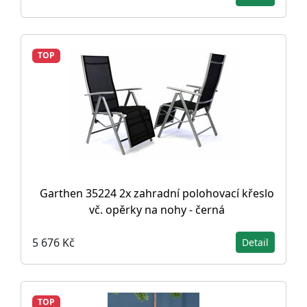
TOP
Garthen 35224 2x zahradní polohovací křeslo
vč. opěrky na nohy - černá
5 676 Kč
Detail
TOP