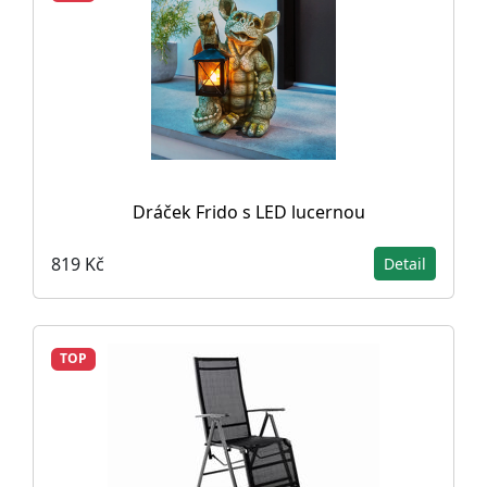
Dráček Frido s LED lucernou
819 Kč
Detail
TOP