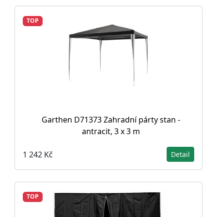
TOP
Garthen D71373 Zahradní párty stan -
antracit, 3 x 3 m
1 242 Kč
Detail
TOP