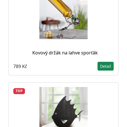
Kovový držák na lahve sporťák
789 Kč
Detail
TOP