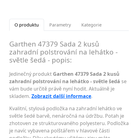
O produktu
Parametry
Kategorie
Garthen 47379 Sada 2 kusů
zahradní polstrování na lehátko -
světle šedá - popis:
Jedinečný produkt
Garthen 47379 Sada 2 kusů
zahradní polstrování na lehátko - světle šedá
se
vám bude určitě právě nyní hodit. Aktuálně je
skladem.
Zobrazit další informace
.
Kvalitní, stylová podložka na zahradní lehátko ve
světle šedé barvě, nenáročná na údržbu. Potah je
zhotoven ze strukturovaného polyesteru. Podložka
je navíc vybavena polštářem v hlavové části