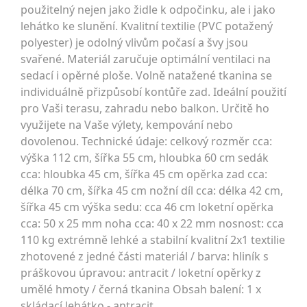
použitelný nejen jako židle k odpočinku, ale i jako
lehátko ke slunění. Kvalitní textilie (PVC potažený
polyester) je odolný vlivům počasí a švy jsou
svařené. Materiál zaručuje optimální ventilaci na
sedací i opěrné ploše. Volně natažené tkanina se
individuálně přizpůsobí kontůře zad. Ideální použití
pro Vaši terasu, zahradu nebo balkon. Určitě ho
využijete na Vaše výlety, kempování nebo
dovolenou. Technické údaje: celkový rozměr cca:
výška 112 cm, šířka 55 cm, hloubka 60 cm sedák
cca: hloubka 45 cm, šířka 45 cm opěrka zad cca:
délka 70 cm, šířka 45 cm nožní díl cca: délka 42 cm,
šířka 45 cm výška sedu: cca 46 cm loketní opěrka
cca: 50 x 25 mm noha cca: 40 x 22 mm nosnost: cca
110 kg extrémně lehké a stabilní kvalitní 2x1 textilie
zhotovené z jedné části materiál / barva: hliník s
práškovou úpravou: antracit / loketní opěrky z
umělé hmoty / černá tkanina Obsah balení: 1 x
skládací lehátko - antracit