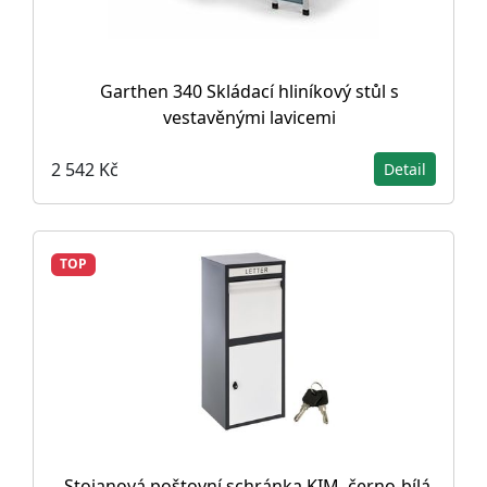
Garthen 340 Skládací hliníkový stůl s
vestavěnými lavicemi
2 542 Kč
Detail
TOP
Stojanová poštovní schránka KIM, černo-bílá,