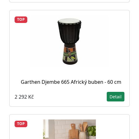
TOP
Garthen Djembe 665 Africký buben - 60 cm
2 292 Kč
Detail
TOP