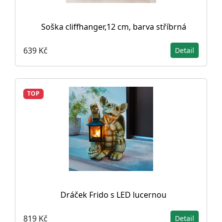
Soška cliffhanger,12 cm, barva stříbrná
639 Kč
Detail
TOP
Dráček Frido s LED lucernou
819 Kč
Detail