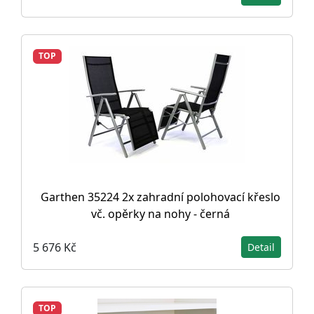
TOP
Garthen 35224 2x zahradní polohovací křeslo
vč. opěrky na nohy - černá
5 676 Kč
Detail
TOP