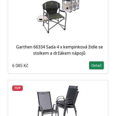
Garthen 66334 Sada 4 x kempinková židle se
stolkem a držákem nápojů
6 085 Kč
Detail
TOP