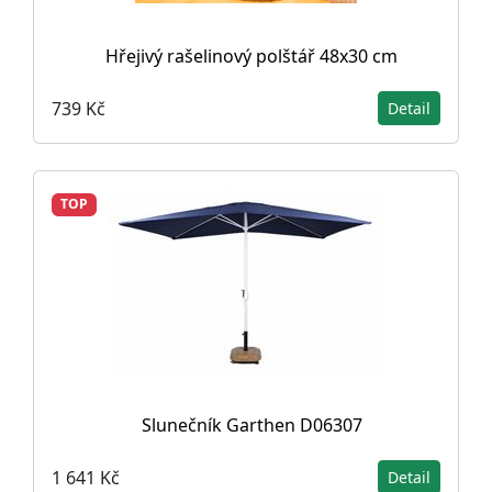
Hřejivý rašelinový polštář 48x30 cm
739 Kč
Detail
TOP
Slunečník Garthen D06307
1 641 Kč
Detail