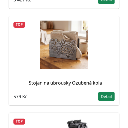
TOP
Stojan na ubrousky Ozubená kola
579 Kč
Detail
TOP