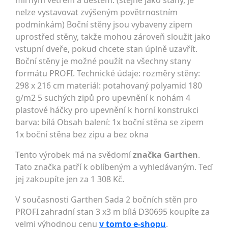
mírným větrem a deštěm. (stejně jako stany, je
nelze vystavovat zvýšeným povětrnostním
podmínkám) Boční stěny jsou vybaveny zipem
uprostřed stěny, takže mohou zároveň sloužit jako
vstupní dveře, pokud chcete stan úplně uzavřít.
Boční stěny je možné použít na všechny stany
formátu PROFI. Technické údaje: rozměry stěny:
298 x 216 cm materiál: potahovaný polyamid 180
g/m2 5 suchých zipů pro upevnění k nohám 4
plastové háčky pro upevnění k horní konstrukci
barva: bílá Obsah balení: 1x boční stěna se zipem
1x boční stěna bez zipu a bez okna
Tento výrobek má na svědomí
značka Garthen
.
Tato značka patří k oblíbeným a vyhledávaným. Teď
jej zakoupíte jen za 1 308 Kč.
V současnosti Garthen Sada 2 bočních stěn pro
PROFI zahradní stan 3 x3 m bílá D30695 koupíte za
velmi výhodnou cenu
v tomto e-shopu
.