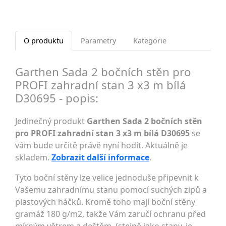
O produktu
Parametry
Kategorie
Garthen Sada 2 bočních stěn pro
PROFI zahradní stan 3 x3 m bílá
D30695 - popis:
Jedinečný produkt
Garthen Sada 2 bočních stěn
pro PROFI zahradní stan 3 x3 m bílá D30695
se
vám bude určitě právě nyní hodit. Aktuálně je
skladem.
Zobrazit další informace
.
Tyto boční stěny lze velice jednoduše připevnit k
Vašemu zahradnímu stanu pomocí suchých zipů a
plastových háčků. Kromě toho mají boční stěny
gramáž 180 g/m2, takže Vám zaručí ochranu před