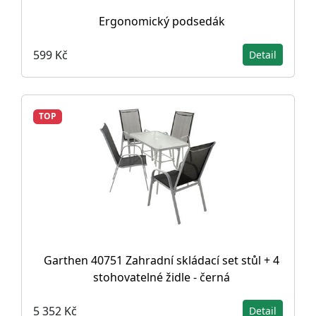
Ergonomický podsedák
599 Kč
Detail
TOP
Garthen 40751 Zahradní skládací set stůl + 4
stohovatelné židle - černá
5 352 Kč
Detail