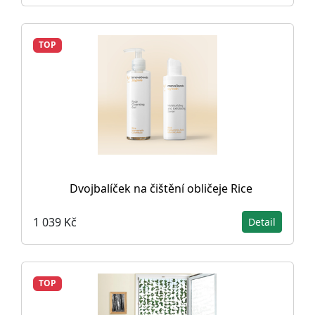
TOP
Dvojbalíček na čištění obličeje Rice
1 039 Kč
Detail
TOP