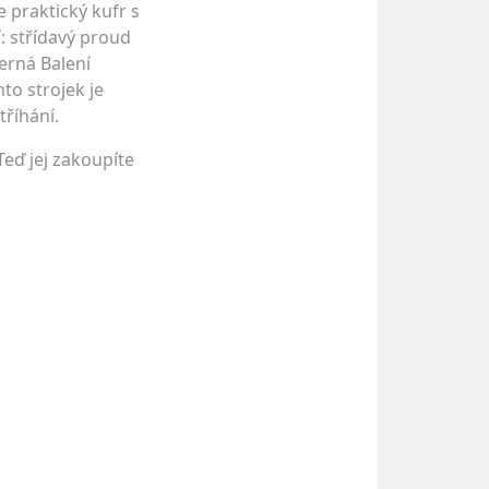
 praktický kufr s
í: střídavý proud
erná Balení
to strojek je
tříhání.
Teď jej zakoupíte