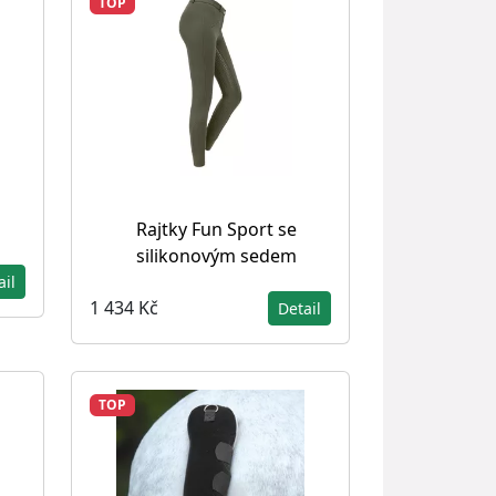
TOP
Rajtky Fun Sport se
silikonovým sedem
ail
1 434 Kč
Detail
TOP