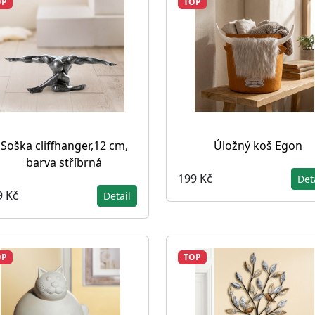
OP
TOP
Soška cliffhanger,12 cm,
Úložný koš Egon
barva stříbrná
199 Kč
Det
9 Kč
Detail
OP
TOP