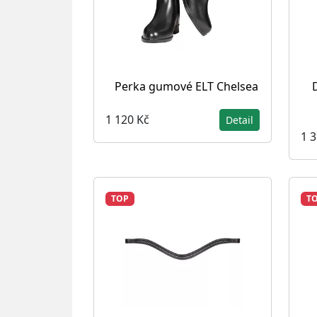
Perka gumové ELT Chelsea
1 120 Kč
Detail
1 
TOP
T