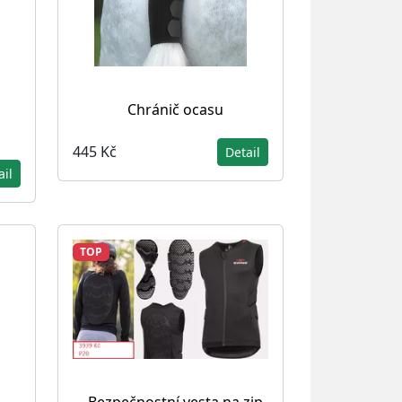
s
Chránič ocasu
445 Kč
Detail
ail
TOP