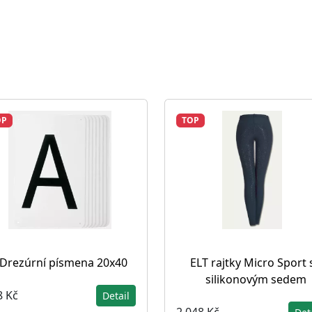
OP
TOP
Drezúrní písmena 20x40
ELT rajtky Micro Sport 
silikonovým sedem
8 Kč
Detail