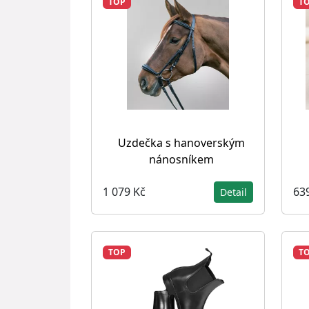
TOP
T
Uzdečka s hanoverským
nánosníkem
1 079 Kč
63
Detail
TOP
T