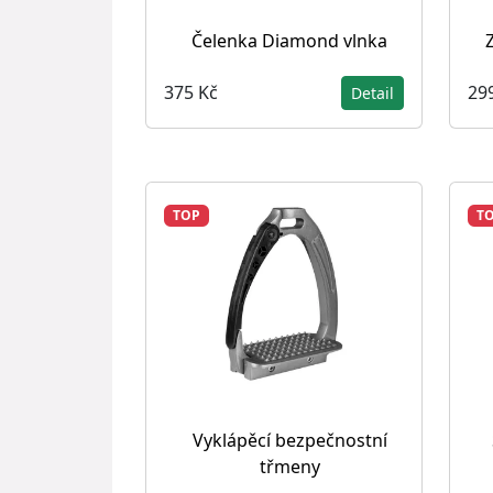
Čelenka Diamond vlnka
375 Kč
29
Detail
TOP
T
Vyklápěcí bezpečnostní
třmeny