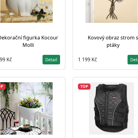
Dekorační figurka Kocour
Kovový obraz strom 
Molli
ptáky
399 Kč
1 199 Kč
Detail
Det
OP
TOP