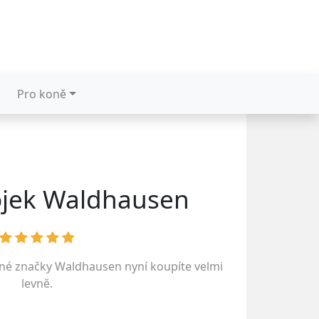
Pro koně
rojek Waldhausen
ené značky
Waldhausen
nyní koupíte velmi
levně.