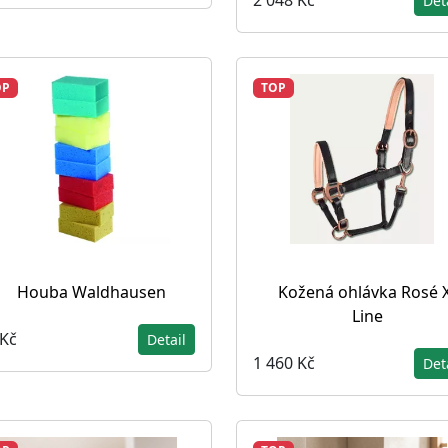
2 048 Kč
Det
OP
TOP
Houba Waldhausen
Kožená ohlávka Rosé X
Line
 Kč
Detail
1 460 Kč
Det