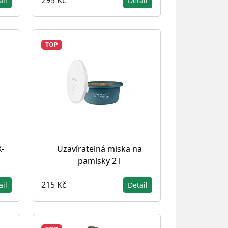
295 Kč
ail
Detail
TOP
-
Uzavíratelná miska na
pamlsky 2 l
215 Kč
ail
Detail