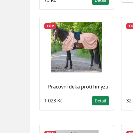
79 Kč
Detail
TOP
T
Pracovní deka proti hmyzu
1 023 Kč
32
Detail