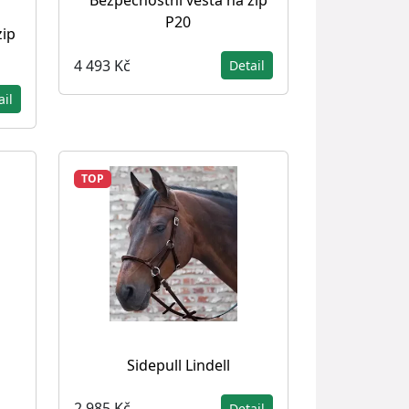
Bezpečnostní vesta na zip
P20
zip
4 493 Kč
Detail
ail
TOP
Sidepull Lindell
2 985 Kč
Detail