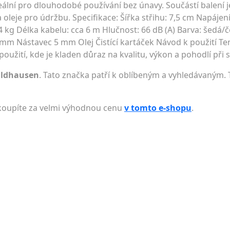
eální pro dlouhodobé používání bez únavy. Součástí balení je
oleje pro údržbu. Specifikace: Šířka střihu: 7,5 cm Napájen
kg Délka kabelu: cca 6 m Hlučnost: 66 dB (A) Barva: šedá/č
mm Nástavec 5 mm Olej Čistící kartáček Návod k použití Ten
oužití, kde je kladen důraz na kvalitu, výkon a pohodlí při s
aldhausen
. Tato značka patří k oblíbeným a vyhledávaným. 
 koupíte za velmi výhodnou cenu
v tomto e-shopu
.