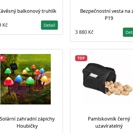
Závěsný balkonový truhlík
Bezpečnostní vesta na 
P19
9 Kč
Detail
3 880 Kč
Det
OP
TOP
Solární zahradní zápichy
Pamlskovník černý
Houbičky
uzavíratelný