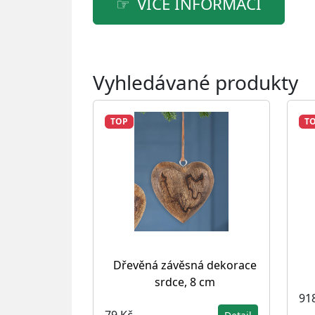
VÍCE INFORMACÍ
Vyhledávané produkty
TOP
T
Dřevěná závěsná dekorace
srdce, 8 cm
91