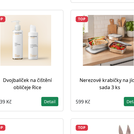
OP
TOP
Dvojbalíček na čištění
Nerezové krabičky na jíd
obličeje Rice
sada 3 ks
039 Kč
599 Kč
Detail
Det
OP
TOP