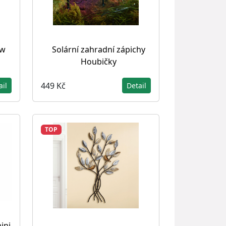
ew
Solární zahradní zápichy
Houbičky
449 Kč
ail
Detail
TOP
ini