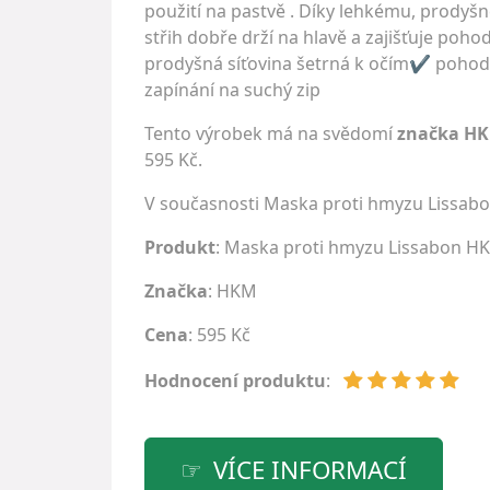
použití na pastvě . Díky lehkému, prodyš
střih dobře drží na hlavě a zajišťuje p
prodyšná síťovina šetrná k očím✔ pohod
zapínání na suchý zip
Tento výrobek má na svědomí
značka H
595 Kč.
V současnosti Maska proti hmyzu Lissab
Produkt
: Maska proti hmyzu Lissabon H
Značka
:
HKM
Cena
: 595 Kč
Hodnocení produktu
:
VÍCE INFORMACÍ