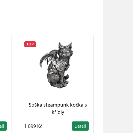
TOP
Soška steampunk kočka s
křídly
1 099 Kč
ail
Detail