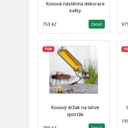
Kovová nástěnná dekorace
květy
759 Kč
97
Detail
TOP
T
Kovový držák na lahve
sporťák
19
789 Kč
Detail