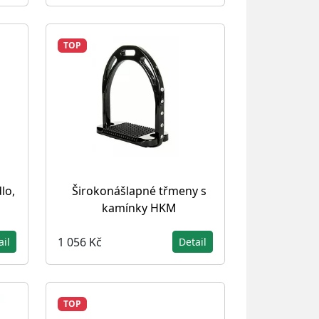
TOP
lo,
Širokonášlapné třmeny s
kamínky HKM
1 056 Kč
ail
Detail
TOP