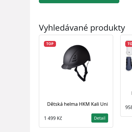
Vyhledávané produkty
TOP
T
Dětská helma HKM Kali Uni
95
1 499 Kč
Detail