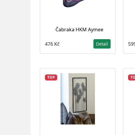
Čabraka HKM Aymee
476 Kč
59
Detail
TOP
T