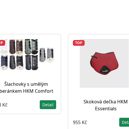
OP
TOP
Šlachovky s umělým
beránkem HKM Comfort
Skoková dečka HKM
8 Kč
Detail
Essentials
955 Kč
Det