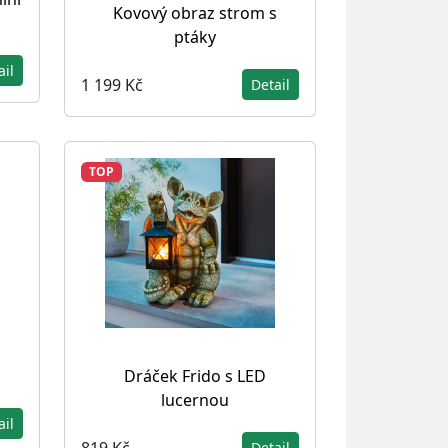
Kovový obraz strom s
ptáky
ail
1 199 Kč
Detail
TOP
Dráček Frido s LED
lucernou
ail
819 Kč
Detail