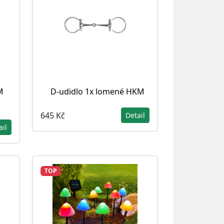
M
D-udidlo 1x lomené HKM
645 Kč
Detail
ail
TOP