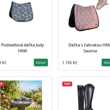
Podsedlová dečka Judy
Dečka s čabrakou HK
HKM
Savona
9 Kč
1 745 Kč
Detail
Det
OP
TOP