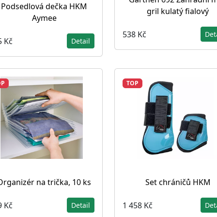
Podsedlová dečka HKM
gril kulatý fialový
Aymee
538 Kč
Det
5 Kč
Detail
OP
TOP
Organizér na trička, 10 ks
Set chráničů HKM
9 Kč
1 458 Kč
Detail
Det