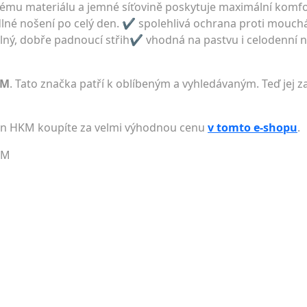
nému materiálu a jemné síťovině poskytuje maximální komfo
ohodlné nošení po celý den. ✔ spolehlivá ochrana proti mo
lný, dobře padnoucí střih✔ vhodná na pastvu i celodenní 
KM
. Tato značka patří k oblíbeným a vyhledávaným. Teď jej z
on HKM koupíte za velmi výhodnou cenu
v tomto e-shopu
.
KM