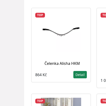
TOP
T
Čelenka Alisha HKM
864 Kč
Detail
1 
TOP
T