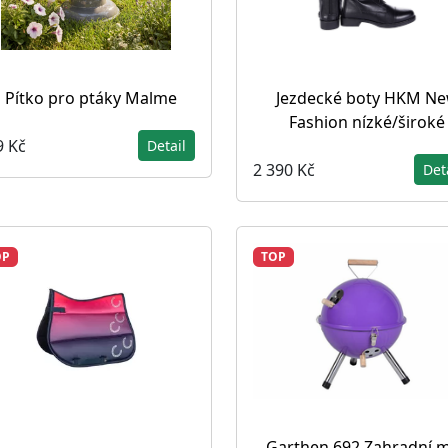
Pítko pro ptáky Malme
Jezdecké boty HKM N
Fashion nízké/široké
9 Kč
Detail
2 390 Kč
Det
OP
TOP
Garthen 692 Zahradní m