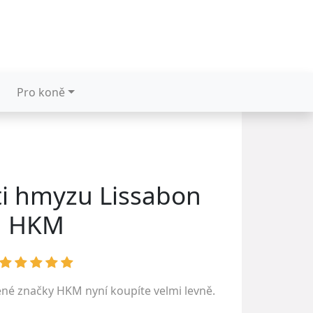
Pro koně
i hmyzu Lissabon
HKM
ené značky
HKM
nyní koupíte velmi levně.