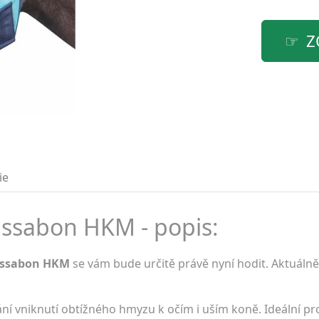
Z
ie
issabon HKM - popis:
issabon HKM
se vám bude určitě právě nyní hodit. Aktuálně
ání vniknutí obtížného hmyzu k očím i uším koně. Ideální p