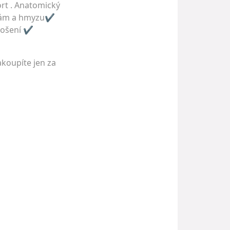
rt . Anatomický
uchám a hmyzu✔
nošení ✔
akoupíte jen za